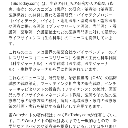
（BioToday.com）は、生命の仕組みの研究や人の病気（疾
患、疾病）のメカニズム（機序）の研究・治療法（治療薬、
医療機器）の開発に携わる基礎研究・バイオテクノロジー
（バイオテック、バイオ）・応用医学・基礎医学・臨床医学
や医療に携わる医師（プライマリーケア医師、専門医）・看
護師・薬剤師・介護福祉士などの医療専門家に対して最新の
ライフサイエンス（生命科学）のニュースを提供していま
す。
これらのニュースは世界の製薬会社やバイオベンチャーのプ
レスリリース（ニュースリリース）や世界の主要な科学雑誌
（科学ジャーナル）・医学雑誌（医学誌、医学ジャーナ
ル）・生物学ジャーナルを元に作製されています。
これらのニュースは、研究活動、治験担当者（CRA）の臨床
試験の戦略策定、マーケティング担当者の販売戦略、ベンチ
ャーキャピタリストの投資先（ファイナンス）の検討、医薬
品のライフサイクルマネージメント戦略、医師やその他の医
療専門家の治療方法の検討、病院・地域医療・政府の医療政
策の計画・実行を補助する資料として利用できます。
当Webサイトの著作権はすべてBioToday.comが保有していま
す。このWebサイトの情報はあくまでも一般的なもので、医
学的なアドバイスや治療法を提案しているわけではありませ