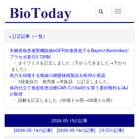
Toggle
navigation
訂正記事（一覧）
非糖尿病患者腎機能値eGFR年換算低下をBayerのKerendiaが
プラセボ差引0.7抑制
・ タイプミスを訂正しました（下がってきました→下がり
ました）
視力を回復する無線の網膜移植製品を欧州が承認
・ 1段落目の 発売後→市販品 に訂正しました。
体内仕立て免疫疾患治療CAR-TのSail社を買う選択権利をJ&J
が取得
・ 誤解を訂正しました（30億ドル弱→26億ドル弱）
2026-05-15
の記事
[2026-05-14の記事]
[2026-05-16の記事]
[今日の記事]