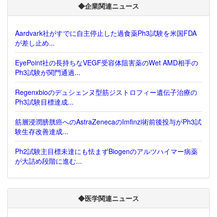
◆企業関連ニュース
Aardvark社がすでに自主停止した過食薬Ph3試験を米国FDA
が差し止め...
EyePoint社の長持ちなVEGF受容体阻害薬のWet AMD相手の
Ph3試験が関門通過...
Regenxbioのデュシェンヌ型筋ジストロフィー遺伝子治療の
Ph3試験目標達成...
筋層浸潤膀胱癌へのAstraZenecaのImfinzi術前後投与がPh3試
験生存改善達成...
Ph2試験主目標未達にも怯まずBiogenのアルツハイマー病薬
が大詰め段階に進む...
◆医学関連ニュース