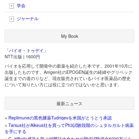
学会
ジャーナル
My Book
「バイオ・トゥデイ」
NTT出版 | 1600円
バイオを応用して開発中の新薬を紹介した本です。2001年10月に
出版したものです。Amgen社のEPOGEN誕生の経緯やグリベック
誕生までの道のりなど、現在販売されているバイオ医薬品の歴史
について知りたい方には役に立つのではないかと思います。
最新ニュース
+
Replimuneの黒色腫薬Tudriqevを米国がとうとう承認
+
Tarsus社がAlkeus社を買ってPh3試験段階のシュタルガルト病薬
を手にする
+
C. difficile感染を防ぐ細菌詰め合わせのPh3試験資金6000万ドル