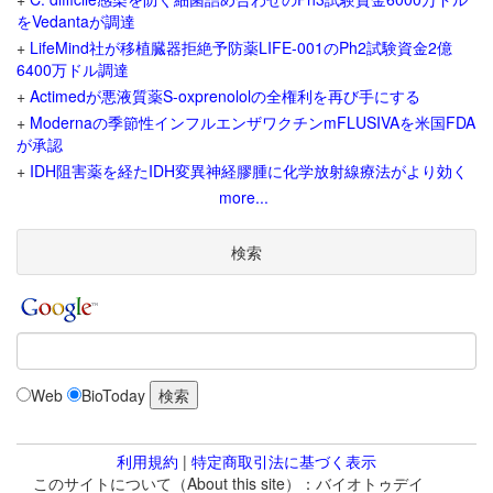
をVedantaが調達
+
LifeMind社が移植臓器拒絶予防薬LIFE-001のPh2試験資金2億
6400万ドル調達
+
Actimedが悪液質薬S-oxprenololの全権利を再び手にする
+
Modernaの季節性インフルエンザワクチンmFLUSIVAを米国FDA
が承認
+
IDH阻害薬を経たIDH変異神経膠腫に化学放射線療法がより効く
more...
検索
Web
BioToday
利用規約
|
特定商取引法に基づく表示
このサイトについて（About this site）：バイオトゥデイ