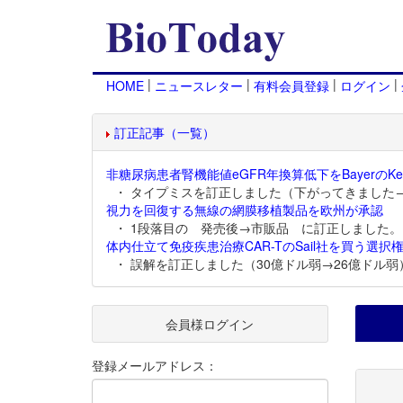
|
|
|
|
HOME
ニュースレター
有料会員登録
ログイン
訂正記事（一覧）
非糖尿病患者腎機能値eGFR年換算低下をBayerのKer
・ タイプミスを訂正しました（下がってきました
視力を回復する無線の網膜移植製品を欧州が承認
・ 1段落目の 発売後→市販品 に訂正しました。
体内仕立て免疫疾患治療CAR-TのSail社を買う選択権
・ 誤解を訂正しました（30億ドル弱→26億ドル弱
会員様ログイン
登録メールアドレス：