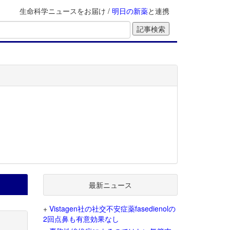
生命科学ニュースをお届け /
明日の新薬
と連携
最新ニュース
+
Vistagen社の社交不安症薬fasedienolの
2回点鼻も有意効果なし