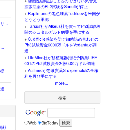
+
嚢胞性線維症によるのではない気管支
拡張症薬のPh2試験をSanofiが停止
+
Replimuneの黒色腫薬Tudriqevを米国が
とうとう承認
...
+
Tarsus社がAlkeus社を買ってPh3試験段
階のシュタルガルト病薬を手にする
+
C. difficile感染を防ぐ細菌詰め合わせの
Ph3試験資金6000万ドルをVedantaが調
..
達
+
LifeMind社が移植臓器拒絶予防薬LIFE-
001のPh2試験資金2億6400万ドル調達
+
Actimedが悪液質薬S-oxprenololの全権
が提
利を再び手にする
more...
...
検索
Web
BioToday
貢献