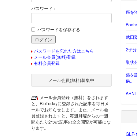
パスワード：
癌を治
Boe
パスワードを保存する
武田薬
2子分連
パスワードを忘れた方はこちら
メール会員(無料)登録
巣状分
有料会員登録
薬を
メール会員(無料)募集中
供...
ARN
メール会員登録（無料）をされます
と、BioTodayに登録された記事を毎日メ
ールでお知らせします。また、メール会
員登録されますと、毎週月曜からの一週
間あたり2つの記事の全文閲覧が可能にな
ります。
GLP