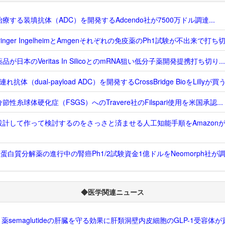
療する装填抗体（ADC）を開発するAdcendo社が7500万ドル調達...
hringer IngelheimとAmgenそれぞれの免疫薬のPh1試験が不出来で打ち切り
品が日本のVeritas In SilicoとのmRNA狙い低分子薬開発提携打ち切り...
れ抗体（dual-payload ADC）を開発するCrossBridge BioをLillyが買う.
節性糸球体硬化症（FSGS）へのTravere社のFilspari使用を米国承認...
設計して作って検討するのをさっさと済ませる人工知能手順をAmazon
T蛋白質分解薬の進行中の腎癌Ph1/2試験資金1億ドルをNeomorph社が調達
◆医学関連ニュース
-1薬semaglutideの肝臓を守る効果に肝類洞壁内皮細胞のGLP-1受容体が