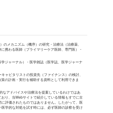
疾患、疾病）のメカニズム（機序）の研究・治療法（治療薬、
療に携わる医師（プライマリーケア医師、専門医）・
。
科学ジャーナル）・医学雑誌（医学誌、医学ジャーナ
ーキャピタリストの投資先（ファイナンス）の検討、
政策の計画・実行を補助する資料として利用できま
医学的なアドバイスや治療法を提案しているわけではあ
おり、当Webサイトで紹介している情報もすでに古
切に評価されたものではありません。したがって、医
い医学的な対処を試す時には、必ず医師の診察を受け