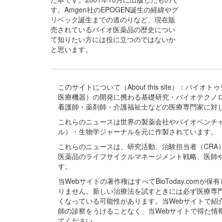
す。Amgen社のEPOGEN誕生の経緯やグ
リベック誕生までの道のりなど、現在販
売されているバイオ医薬品の歴史につい
て知りたい方には役に立つのではないか
と思います。
このサイトについて（About this site）：
医療機器）の開発に携わる基礎研究・バイオテクノ
看護師・薬剤師・介護福祉士などの医療専門家に対
これらのニュースは世界の製薬会社やバイオベンチ
ル）・生物学ジャーナルを元に作製されています。
これらのニュースは、研究活動、治験担当者（CR
医薬品のライフサイクルマネージメント戦略、医師
す。
当Webサイトの著作権はすべてBioToday.c
りません。新しい治療法を試すときには必ず医療専
くなっている可能性があります。当Webサイトで
師の診察をうけることなく、当Webサイトで得た
てください。