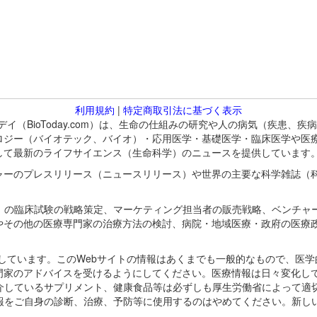
利用規約
|
特定商取引法に基づく表示
バイオトゥデイ（BioToday.com）は、生命の仕組みの研究や人の病気（
ロジー（バイオテック、バイオ）・応用医学・基礎医学・臨床医学や医
して最新のライフサイエンス（生命科学）のニュースを提供しています
ャーのプレスリリース（ニュースリリース）や世界の主要な科学雑誌（
A）の臨床試験の戦略策定、マーケティング担当者の販売戦略、ベンチャ
やその他の医療専門家の治療方法の検討、病院・地域医療・政府の医療
omが保有しています。このWebサイトの情報はあくまでも一般的なもので、
門家のアドバイスを受けるようにしてください。医療情報は日々変化して
紹介しているサプリメント、健康食品等は必ずしも厚生労働省によって適
情報をご自身の診断、治療、予防等に使用するのはやめてください。新し