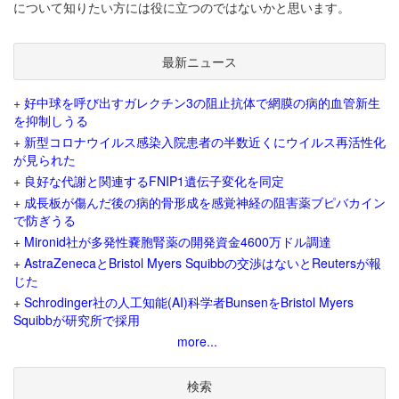
について知りたい方には役に立つのではないかと思います。
最新ニュース
+
好中球を呼び出すガレクチン3の阻止抗体で網膜の病的血管新生
を抑制しうる
+
新型コロナウイルス感染入院患者の半数近くにウイルス再活性化
が見られた
+
良好な代謝と関連するFNIP1遺伝子変化を同定
+
成長板が傷んだ後の病的骨形成を感覚神経の阻害薬ブピバカイン
で防ぎうる
+
Mironid社が多発性嚢胞腎薬の開発資金4600万ドル調達
+
AstraZenecaとBristol Myers Squibbの交渉はないとReutersが報
じた
+
Schrodinger社の人工知能(AI)科学者BunsenをBristol Myers
Squibbが研究所で採用
more...
検索