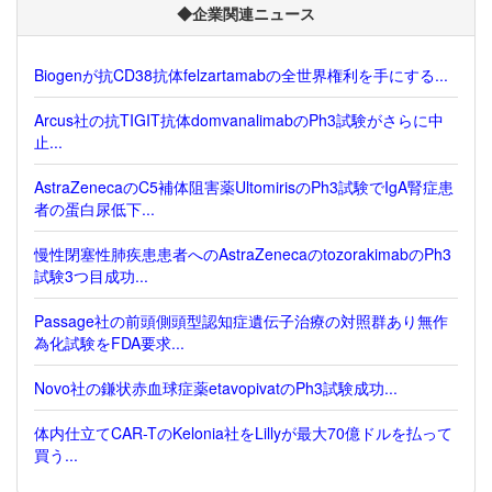
◆企業関連ニュース
Biogenが抗CD38抗体felzartamabの全世界権利を手にする...
Arcus社の抗TIGIT抗体domvanalimabのPh3試験がさらに中
止...
AstraZenecaのC5補体阻害薬UltomirisのPh3試験でIgA腎症患
者の蛋白尿低下...
慢性閉塞性肺疾患患者へのAstraZenecaのtozorakimabのPh3
試験3つ目成功...
Passage社の前頭側頭型認知症遺伝子治療の対照群あり無作
為化試験をFDA要求...
Novo社の鎌状赤血球症薬etavopivatのPh3試験成功...
体内仕立てCAR-TのKelonia社をLillyが最大70億ドルを払って
買う...