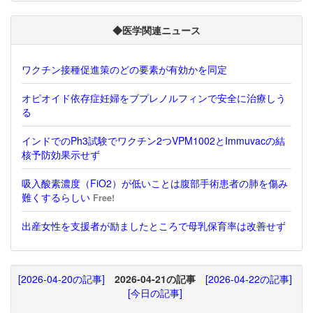
◆医学関連ニュース
ワクチン接種促進策のどの要素が有効かを同定
オピオイド依存症妊婦をブプレノルフィンで安全に治療しう
る
インドでのPh3試験でワクチン2つVPM1002とImmuvacの結
核予防効果示せず
吸入酸素濃度（FiO2）が低いことは腹部手術患者の肺を傷み
難くするらしい
Free!
出産女性を支援者が励ましたところで母乳保育率は改善せず
[2026-04-20の記事]
2026-04-21の記事
[2026-04-22の記事]
[今日の記事]