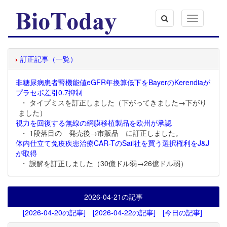
Toggle
navigation
訂正記事（一覧）
非糖尿病患者腎機能値eGFR年換算低下をBayerのKerendiaが
プラセボ差引0.7抑制
・ タイプミスを訂正しました（下がってきました→下がり
ました）
視力を回復する無線の網膜移植製品を欧州が承認
・ 1段落目の 発売後→市販品 に訂正しました。
体内仕立て免疫疾患治療CAR-TのSail社を買う選択権利をJ&J
が取得
・ 誤解を訂正しました（30億ドル弱→26億ドル弱）
2026-04-21
の記事
[2026-04-20の記事]
[2026-04-22の記事]
[今日の記事]