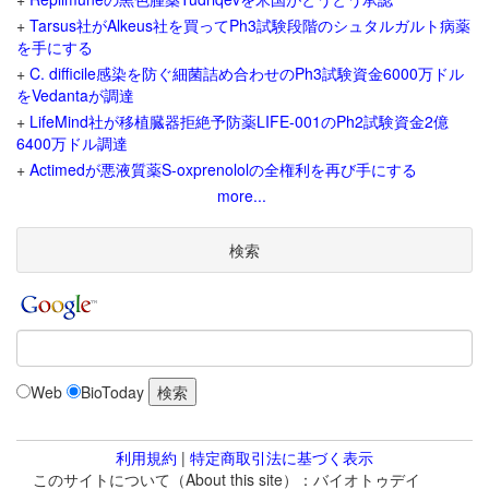
+
Tarsus社がAlkeus社を買ってPh3試験段階のシュタルガルト病薬
を手にする
+
C. difficile感染を防ぐ細菌詰め合わせのPh3試験資金6000万ドル
をVedantaが調達
+
LifeMind社が移植臓器拒絶予防薬LIFE-001のPh2試験資金2億
6400万ドル調達
+
Actimedが悪液質薬S-oxprenololの全権利を再び手にする
more...
検索
Web
BioToday
利用規約
|
特定商取引法に基づく表示
このサイトについて（About this site）：バイオトゥデイ