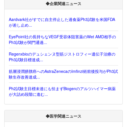
◆企業関連ニュース
Aardvark社がすでに自主停止した過食薬Ph3試験を米国FDA
が差し止め...
EyePoint社の長持ちなVEGF受容体阻害薬のWet AMD相手の
Ph3試験が関門通過...
Regenxbioのデュシェンヌ型筋ジストロフィー遺伝子治療の
Ph3試験目標達成...
筋層浸潤膀胱癌へのAstraZenecaのImfinzi術前後投与がPh3試
験生存改善達成...
Ph2試験主目標未達にも怯まずBiogenのアルツハイマー病薬
が大詰め段階に進む...
◆医学関連ニュース