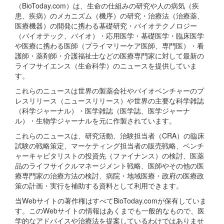
（BioToday.com）は、生命の仕組みの研究や人の病気（疾
患、疾病）のメカニズム（機序）の研究・治療法（治療薬、
医療機器）の開発に携わる基礎研究・バイオテクノロジー
（バイオテック、バイオ）・応用医学・基礎医学・臨床医学
や医療に携わる医師（プライマリーケア医師、専門医）・看
護師・薬剤師・介護福祉士などの医療専門家に対して最新の
ライフサイエンス（生命科学）のニュースを提供していま
す。
これらのニュースは世界の製薬会社やバイオベンチャーのプ
レスリリース（ニュースリリース）や世界の主要な科学雑誌
（科学ジャーナル）・医学雑誌（医学誌、医学ジャーナ
ル）・生物学ジャーナルを元に作製されています。
これらのニュースは、研究活動、治験担当者（CRA）の臨床
試験の戦略策定、マーケティング担当者の販売戦略、ベンチ
ャーキャピタリストの投資先（ファイナンス）の検討、医薬
品のライフサイクルマネージメント戦略、医師やその他の医
療専門家の治療方法の検討、病院・地域医療・政府の医療政
策の計画・実行を補助する資料として利用できます。
当Webサイトの著作権はすべてBioToday.comが保有していま
す。このWebサイトの情報はあくまでも一般的なもので、医
学的なアドバイスや治療法を提案しているわけではありませ