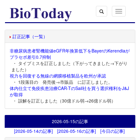
Toggle
navigation
訂正記事（一覧）
非糖尿病患者腎機能値eGFR年換算低下をBayerのKerendiaが
プラセボ差引0.7抑制
・ タイプミスを訂正しました（下がってきました→下がり
ました）
視力を回復する無線の網膜移植製品を欧州が承認
・ 1段落目の 発売後→市販品 に訂正しました。
体内仕立て免疫疾患治療CAR-TのSail社を買う選択権利をJ&J
が取得
・ 誤解を訂正しました（30億ドル弱→26億ドル弱）
2026-05-15
の記事
[2026-05-14の記事]
[2026-05-16の記事]
[今日の記事]