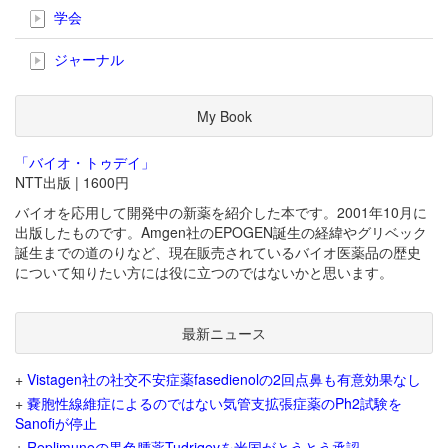
学会
ジャーナル
My Book
「バイオ・トゥデイ」
NTT出版 | 1600円
バイオを応用して開発中の新薬を紹介した本です。2001年10月に
出版したものです。Amgen社のEPOGEN誕生の経緯やグリベック
誕生までの道のりなど、現在販売されているバイオ医薬品の歴史
について知りたい方には役に立つのではないかと思います。
最新ニュース
+
Vistagen社の社交不安症薬fasedienolの2回点鼻も有意効果なし
+
嚢胞性線維症によるのではない気管支拡張症薬のPh2試験を
Sanofiが停止
+
Replimuneの黒色腫薬Tudriqevを米国がとうとう承認