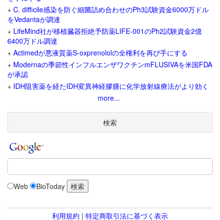
+
C. difficile感染を防ぐ細菌詰め合わせのPh3試験資金6000万ドル
をVedantaが調達
+
LifeMind社が移植臓器拒絶予防薬LIFE-001のPh2試験資金2億
6400万ドル調達
+
Actimedが悪液質薬S-oxprenololの全権利を再び手にする
+
Modernaの季節性インフルエンザワクチンmFLUSIVAを米国FDA
が承認
+
IDH阻害薬を経たIDH変異神経膠腫に化学放射線療法がより効く
more...
検索
Web
BioToday
利用規約
|
特定商取引法に基づく表示