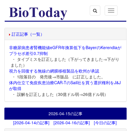
Toggle
navigation
訂正記事（一覧）
非糖尿病患者腎機能値eGFR年換算低下をBayerのKerendiaが
プラセボ差引0.7抑制
・ タイプミスを訂正しました（下がってきました→下がり
ました）
視力を回復する無線の網膜移植製品を欧州が承認
・ 1段落目の 発売後→市販品 に訂正しました。
体内仕立て免疫疾患治療CAR-TのSail社を買う選択権利をJ&J
が取得
・ 誤解を訂正しました（30億ドル弱→26億ドル弱）
2026-04-15
の記事
[2026-04-14の記事]
[2026-04-16の記事]
[今日の記事]