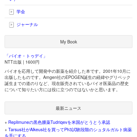
学会
ジャーナル
My Book
「バイオ・トゥデイ」
NTT出版 | 1600円
バイオを応用して開発中の新薬を紹介した本です。2001年10月に
出版したものです。Amgen社のEPOGEN誕生の経緯やグリベック
誕生までの道のりなど、現在販売されているバイオ医薬品の歴史
について知りたい方には役に立つのではないかと思います。
最新ニュース
+
Replimuneの黒色腫薬Tudriqevを米国がとうとう承認
+
Tarsus社がAlkeus社を買ってPh3試験段階のシュタルガルト病薬
を手にする