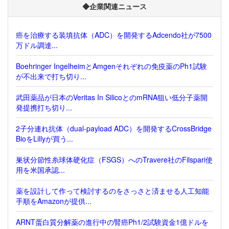
◆企業関連ニュース
癌を治療する装填抗体（ADC）を開発するAdcendo社が7500
万ドル調達...
Boehringer IngelheimとAmgenそれぞれの免疫薬のPh1試験
が不出来で打ち切り...
武田薬品が日本のVeritas In SilicoとのmRNA狙い低分子薬開
発提携打ち切り...
2子分連れ抗体（dual-payload ADC）を開発するCrossBridge
BioをLillyが買う...
巣状分節性糸球体硬化症（FSGS）へのTravere社のFilspari使
用を米国承認...
薬を設計して作って検討するのをさっさと済ませる人工知能
手順をAmazonが提供...
ARNT蛋白質分解薬の進行中の腎癌Ph1/2試験資金1億ドルを