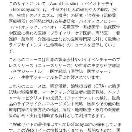
このサイトについて（About this site）：バイオトゥデイ
（BioToday.com）は、生命の仕組みの研究や人の病気（疾
患、疾病）のメカニズム（機序）の研究・治療法（治療薬、
医療機器）の開発に携わる基礎研究・バイオテクノロジー
（バイオテック、バイオ）・応用医学・基礎医学・臨床医学
や医療に携わる医師（プライマリーケア医師、専門医）・看
護師・薬剤師・介護福祉士などの医療専門家に対して最新の
ライフサイエンス（生命科学）のニュースを提供していま
す。
これらのニュースは世界の製薬会社やバイオベンチャーのプ
レスリリース（ニュースリリース）や世界の主要な科学雑誌
（科学ジャーナル）・医学雑誌（医学誌、医学ジャーナ
ル）・生物学ジャーナルを元に作製されています。
これらのニュースは、研究活動、治験担当者（CRA）の臨床
試験の戦略策定、マーケティング担当者の販売戦略、ベンチ
ャーキャピタリストの投資先（ファイナンス）の検討、医薬
品のライフサイクルマネージメント戦略、医師やその他の医
療専門家の治療方法の検討、病院・地域医療・政府の医療政
策の計画・実行を補助する資料として利用できます。
当Webサイトの著作権はすべてBioToday.comが保有していま
す。このWebサイトの情報はあくまでも一般的なもので、医