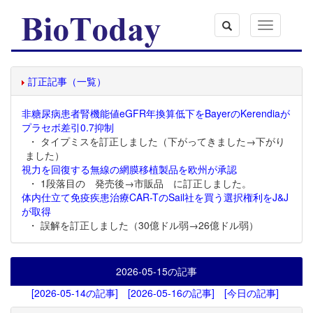
Toggle
navigation
訂正記事（一覧）
非糖尿病患者腎機能値eGFR年換算低下をBayerのKerendiaが
プラセボ差引0.7抑制
・ タイプミスを訂正しました（下がってきました→下がり
ました）
視力を回復する無線の網膜移植製品を欧州が承認
・ 1段落目の 発売後→市販品 に訂正しました。
体内仕立て免疫疾患治療CAR-TのSail社を買う選択権利をJ&J
が取得
・ 誤解を訂正しました（30億ドル弱→26億ドル弱）
2026-05-15
の記事
[2026-05-14の記事]
[2026-05-16の記事]
[今日の記事]