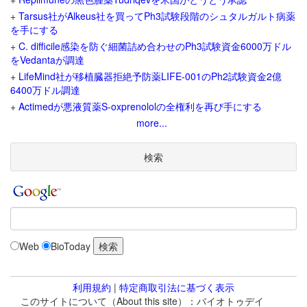
+
Tarsus社がAlkeus社を買ってPh3試験段階のシュタルガルト病薬
を手にする
+
C. difficile感染を防ぐ細菌詰め合わせのPh3試験資金6000万ドル
をVedantaが調達
+
LifeMind社が移植臓器拒絶予防薬LIFE-001のPh2試験資金2億
6400万ドル調達
+
Actimedが悪液質薬S-oxprenololの全権利を再び手にする
more...
検索
Web
BioToday
利用規約
|
特定商取引法に基づく表示
このサイトについて（About this site）：バイオトゥデイ