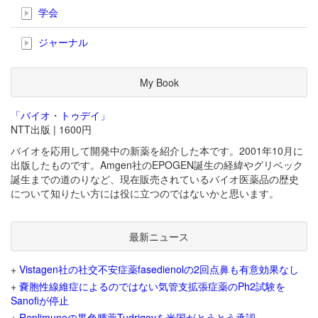
学会
ジャーナル
My Book
「バイオ・トゥデイ」
NTT出版 | 1600円
バイオを応用して開発中の新薬を紹介した本です。2001年10月に
出版したものです。Amgen社のEPOGEN誕生の経緯やグリベック
誕生までの道のりなど、現在販売されているバイオ医薬品の歴史
について知りたい方には役に立つのではないかと思います。
最新ニュース
+
Vistagen社の社交不安症薬fasedienolの2回点鼻も有意効果なし
+
嚢胞性線維症によるのではない気管支拡張症薬のPh2試験を
Sanofiが停止
+
Replimuneの黒色腫薬Tudriqevを米国がとうとう承認