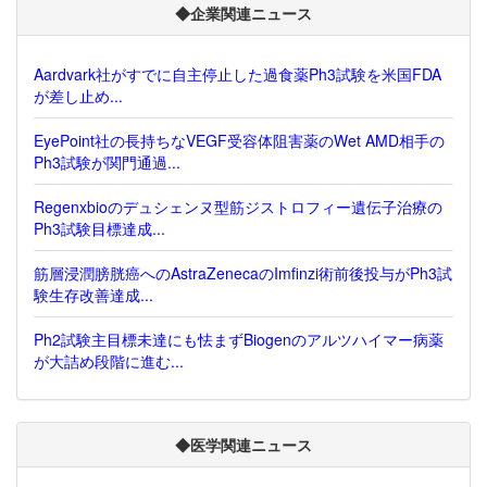
◆企業関連ニュース
Aardvark社がすでに自主停止した過食薬Ph3試験を米国FDA
が差し止め...
EyePoint社の長持ちなVEGF受容体阻害薬のWet AMD相手の
Ph3試験が関門通過...
Regenxbioのデュシェンヌ型筋ジストロフィー遺伝子治療の
Ph3試験目標達成...
筋層浸潤膀胱癌へのAstraZenecaのImfinzi術前後投与がPh3試
験生存改善達成...
Ph2試験主目標未達にも怯まずBiogenのアルツハイマー病薬
が大詰め段階に進む...
◆医学関連ニュース