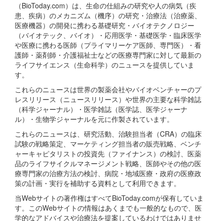
（BioToday.com）は、生命の仕組みの研究や人の病気（疾
患、疾病）のメカニズム（機序）の研究・治療法（治療薬、
医療機器）の開発に携わる基礎研究・バイオテクノロジー
（バイオテック、バイオ）・応用医学・基礎医学・臨床医学
や医療に携わる医師（プライマリーケア医師、専門医）・看
護師・薬剤師・介護福祉士などの医療専門家に対して最新の
ライフサイエンス（生命科学）のニュースを提供していま
す。
これらのニュースは世界の製薬会社やバイオベンチャーのプ
レスリリース（ニュースリリース）や世界の主要な科学雑誌
（科学ジャーナル）・医学雑誌（医学誌、医学ジャーナ
ル）・生物学ジャーナルを元に作製されています。
これらのニュースは、研究活動、治験担当者（CRA）の臨床
試験の戦略策定、マーケティング担当者の販売戦略、ベンチ
ャーキャピタリストの投資先（ファイナンス）の検討、医薬
品のライフサイクルマネージメント戦略、医師やその他の医
療専門家の治療方法の検討、病院・地域医療・政府の医療政
策の計画・実行を補助する資料として利用できます。
当Webサイトの著作権はすべてBioToday.comが保有していま
す。このWebサイトの情報はあくまでも一般的なもので、医
学的なアドバイスや治療法を提案しているわけではありませ