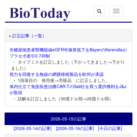
Toggle
navigation
訂正記事（一覧）
非糖尿病患者腎機能値eGFR年換算低下をBayerのKerendiaが
プラセボ差引0.7抑制
・ タイプミスを訂正しました（下がってきました→下がり
ました）
視力を回復する無線の網膜移植製品を欧州が承認
・ 1段落目の 発売後→市販品 に訂正しました。
体内仕立て免疫疾患治療CAR-TのSail社を買う選択権利をJ&J
が取得
・ 誤解を訂正しました（30億ドル弱→26億ドル弱）
2026-05-15
の記事
[2026-05-14の記事]
[2026-05-16の記事]
[今日の記事]