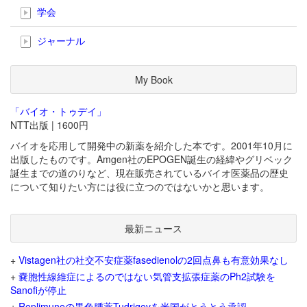
学会
ジャーナル
My Book
「バイオ・トゥデイ」
NTT出版 | 1600円
バイオを応用して開発中の新薬を紹介した本です。2001年10月に
出版したものです。Amgen社のEPOGEN誕生の経緯やグリベック
誕生までの道のりなど、現在販売されているバイオ医薬品の歴史
について知りたい方には役に立つのではないかと思います。
最新ニュース
+
Vistagen社の社交不安症薬fasedienolの2回点鼻も有意効果なし
+
嚢胞性線維症によるのではない気管支拡張症薬のPh2試験を
Sanofiが停止
+
Replimuneの黒色腫薬Tudriqevを米国がとうとう承認