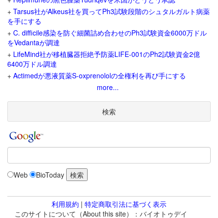
+
Tarsus社がAlkeus社を買ってPh3試験段階のシュタルガルト病薬
を手にする
+
C. difficile感染を防ぐ細菌詰め合わせのPh3試験資金6000万ドル
をVedantaが調達
+
LifeMind社が移植臓器拒絶予防薬LIFE-001のPh2試験資金2億
6400万ドル調達
+
Actimedが悪液質薬S-oxprenololの全権利を再び手にする
more...
検索
Web
BioToday
利用規約
|
特定商取引法に基づく表示
このサイトについて（About this site）：バイオトゥデイ