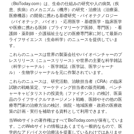
（BioToday.com）は、生命の仕組みの研究や人の病気（疾
患、疾病）のメカニズム（機序）の研究・治療法（治療薬、
医療機器）の開発に携わる基礎研究・バイオテクノロジー
（バイオテック、バイオ）・応用医学・基礎医学・臨床医学
や医療に携わる医師（プライマリーケア医師、専門医）・看
護師・薬剤師・介護福祉士などの医療専門家に対して最新の
ライフサイエンス（生命科学）のニュースを提供していま
す。
これらのニュースは世界の製薬会社やバイオベンチャーのプ
レスリリース（ニュースリリース）や世界の主要な科学雑誌
（科学ジャーナル）・医学雑誌（医学誌、医学ジャーナ
ル）・生物学ジャーナルを元に作製されています。
これらのニュースは、研究活動、治験担当者（CRA）の臨床
試験の戦略策定、マーケティング担当者の販売戦略、ベンチ
ャーキャピタリストの投資先（ファイナンス）の検討、医薬
品のライフサイクルマネージメント戦略、医師やその他の医
療専門家の治療方法の検討、病院・地域医療・政府の医療政
策の計画・実行を補助する資料として利用できます。
当Webサイトの著作権はすべてBioToday.comが保有していま
す。このWebサイトの情報はあくまでも一般的なもので、医
学的なアドバイスや治療法を提案しているわけではありませ