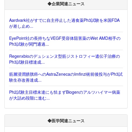
◆企業関連ニュース
Aardvark社がすでに自主停止した過食薬Ph3試験を米国FDA
が差し止め...
EyePoint社の長持ちなVEGF受容体阻害薬のWet AMD相手の
Ph3試験が関門通過...
Regenxbioのデュシェンヌ型筋ジストロフィー遺伝子治療の
Ph3試験目標達成...
筋層浸潤膀胱癌へのAstraZenecaのImfinzi術前後投与がPh3試
験生存改善達成...
Ph2試験主目標未達にも怯まずBiogenのアルツハイマー病薬
が大詰め段階に進む...
◆医学関連ニュース