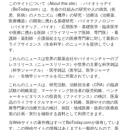
このサイトについて（About this site）：バイオトゥデイ
（BioToday.com）は、生命の仕組みの研究や人の病気（疾
患、疾病）のメカニズム（機序）の研究・治療法（治療薬、
医療機器）の開発に携わる基礎研究・バイオテクノロジー
（バイオテック、バイオ）・応用医学・基礎医学・臨床医学
や医療に携わる医師（プライマリーケア医師、専門医）・看
護師・薬剤師・介護福祉士などの医療専門家に対して最新の
ライフサイエンス（生命科学）のニュースを提供していま
す。
これらのニュースは世界の製薬会社やバイオベンチャーのプ
レスリリース（ニュースリリース）や世界の主要な科学雑誌
（科学ジャーナル）・医学雑誌（医学誌、医学ジャーナ
ル）・生物学ジャーナルを元に作製されています。
これらのニュースは、研究活動、治験担当者（CRA）の臨床
試験の戦略策定、マーケティング担当者の販売戦略、ベンチ
ャーキャピタリストの投資先（ファイナンス）の検討、医薬
品のライフサイクルマネージメント戦略、医師やその他の医
療専門家の治療方法の検討、病院・地域医療・政府の医療政
策の計画・実行を補助する資料として利用できます。
当Webサイトの著作権はすべてBioToday.comが保有していま
す。このWebサイトの情報はあくまでも一般的なもので、医