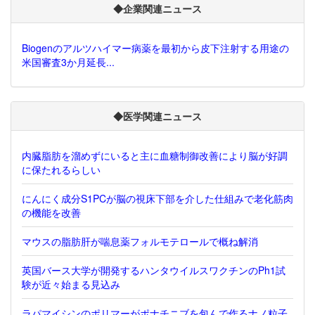
◆企業関連ニュース
Biogenのアルツハイマー病薬を最初から皮下注射する用途の
米国審査3か月延長...
◆医学関連ニュース
内臓脂肪を溜めずにいると主に血糖制御改善により脳が好調
に保たれるらしい
にんにく成分S1PCが脳の視床下部を介した仕組みで老化筋肉
の機能を改善
マウスの脂肪肝が喘息薬フォルモテロールで概ね解消
英国バース大学が開発するハンタウイルスワクチンのPh1試
験が近々始まる見込み
ラパマイシンのポリマーがポナチニブを包んで作るナノ粒子