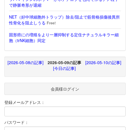
で静脈奇形が退縮
NET（好中球細胞外トラップ）除去/阻止で筋骨格損傷後異所
性骨化を阻止しうる
Free!
固形癌にの増殖をより一層抑制する定住ナチュラルキラー細
胞（trNK細胞）同定
[2026-05-08の記事]
2026-05-09の記事
[2026-05-10の記事]
[今日の記事]
会員様ログイン
登録メールアドレス：
パスワード：