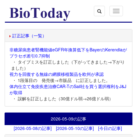
Toggle
navigation
訂正記事（一覧）
非糖尿病患者腎機能値eGFR年換算低下をBayerのKerendiaが
プラセボ差引0.7抑制
・ タイプミスを訂正しました（下がってきました→下がり
ました）
視力を回復する無線の網膜移植製品を欧州が承認
・ 1段落目の 発売後→市販品 に訂正しました。
体内仕立て免疫疾患治療CAR-TのSail社を買う選択権利をJ&J
が取得
・ 誤解を訂正しました（30億ドル弱→26億ドル弱）
2026-05-09
の記事
[2026-05-08の記事]
[2026-05-10の記事]
[今日の記事]