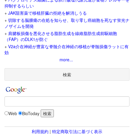
抑制するらしい
+
JAK阻害薬で移植肝臓の拒絶を解消しうる
+
切除する脳腫瘍の在処を知らせ、取り零し癌細胞を死なす蛍光ナ
ノザイムを開発
+
肩腱板損傷を悪化させる脂肪生成を線維脂肪生成前駆細胞
（FAP）のDLK1が防ぐ
+
V2a介在神経が豊富な脊髄介在神経の移植が脊髄損傷ラットに有
効
more...
検索
Web
BioToday
利用規約
|
特定商取引法に基づく表示