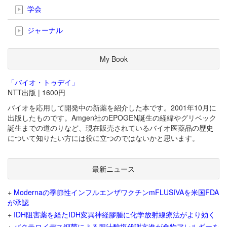
学会
ジャーナル
My Book
「バイオ・トゥデイ」
NTT出版 | 1600円
バイオを応用して開発中の新薬を紹介した本です。2001年10月に
出版したものです。Amgen社のEPOGEN誕生の経緯やグリベック
誕生までの道のりなど、現在販売されているバイオ医薬品の歴史
について知りたい方には役に立つのではないかと思います。
最新ニュース
+
Modernaの季節性インフルエンザワクチンmFLUSIVAを米国FDA
が承認
+
IDH阻害薬を経たIDH変異神経膠腫に化学放射線療法がより効く
+
バクテロイデス細菌による胆汁酸塩代謝亢進が食物アレルギーを