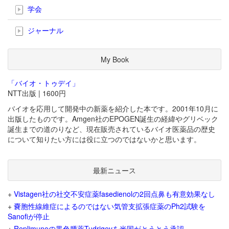
学会
ジャーナル
My Book
「バイオ・トゥデイ」
NTT出版 | 1600円
バイオを応用して開発中の新薬を紹介した本です。2001年10月に
出版したものです。Amgen社のEPOGEN誕生の経緯やグリベック
誕生までの道のりなど、現在販売されているバイオ医薬品の歴史
について知りたい方には役に立つのではないかと思います。
最新ニュース
+
Vistagen社の社交不安症薬fasedienolの2回点鼻も有意効果なし
+
嚢胞性線維症によるのではない気管支拡張症薬のPh2試験を
Sanofiが停止
+
Replimuneの黒色腫薬Tudriqevを米国がとうとう承認