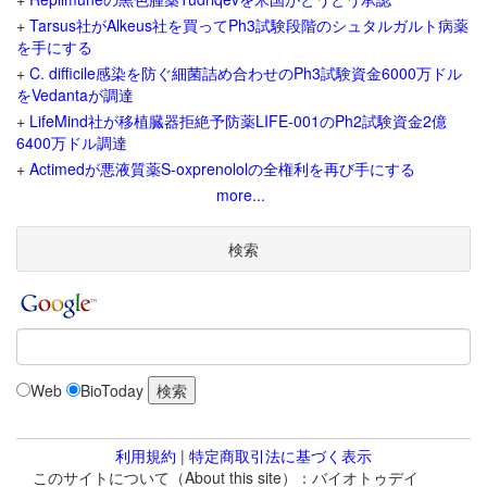
+
Tarsus社がAlkeus社を買ってPh3試験段階のシュタルガルト病薬
を手にする
+
C. difficile感染を防ぐ細菌詰め合わせのPh3試験資金6000万ドル
をVedantaが調達
+
LifeMind社が移植臓器拒絶予防薬LIFE-001のPh2試験資金2億
6400万ドル調達
+
Actimedが悪液質薬S-oxprenololの全権利を再び手にする
more...
検索
Web
BioToday
利用規約
|
特定商取引法に基づく表示
このサイトについて（About this site）：バイオトゥデイ