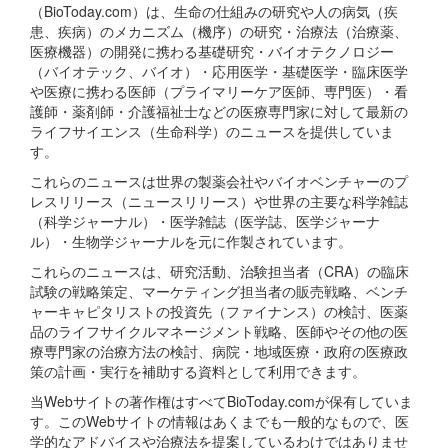
（BioToday.com）は、生命の仕組みの研究や人の病気（疾
患、疾病）のメカニズム（機序）の研究・治療法（治療薬、
医療機器）の開発に携わる基礎研究・バイオテクノロジー
（バイオテック、バイオ）・応用医学・基礎医学・臨床医学
や医療に携わる医師（プライマリーケア医師、専門医）・看
護師・薬剤師・介護福祉士などの医療専門家に対して最新の
ライフサイエンス（生命科学）のニュースを提供していま
す。
これらのニュースは世界の製薬会社やバイオベンチャーのプ
レスリリース（ニュースリリース）や世界の主要な科学雑誌
（科学ジャーナル）・医学雑誌（医学誌、医学ジャーナ
ル）・生物学ジャーナルを元に作製されています。
これらのニュースは、研究活動、治験担当者（CRA）の臨床
試験の戦略策定、マーケティング担当者の販売戦略、ベンチ
ャーキャピタリストの投資先（ファイナンス）の検討、医薬
品のライフサイクルマネージメント戦略、医師やその他の医
療専門家の治療方法の検討、病院・地域医療・政府の医療政
策の計画・実行を補助する資料として利用できます。
当Webサイトの著作権はすべてBioToday.comが保有していま
す。このWebサイトの情報はあくまでも一般的なもので、医
学的なアドバイスや治療法を提案しているわけではありませ