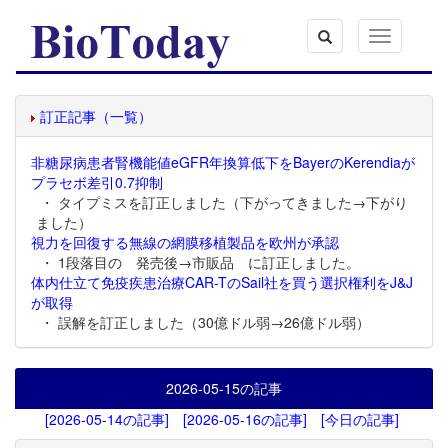
Toggle
navigation
訂正記事（一覧）
非糖尿病患者腎機能値eGFR年換算低下をBayerのKerendiaが
プラセボ差引0.7抑制
・ タイプミスを訂正しました（下がってきました→下がり
ました）
視力を回復する無線の網膜移植製品を欧州が承認
・ 1段落目の 発売後→市販品 に訂正しました。
体内仕立て免疫疾患治療CAR-TのSail社を買う選択権利をJ&J
が取得
・ 誤解を訂正しました（30億ドル弱→26億ドル弱）
2026-05-15
の記事
[2026-05-14の記事]
[2026-05-16の記事]
[今日の記事]