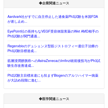
◆企業関連ニュース
Aardvark社がすでに自主停止した過食薬Ph3試験を米国FDA
が差し止め...
EyePoint社の長持ちなVEGF受容体阻害薬のWet AMD相手の
Ph3試験が関門通過...
Regenxbioのデュシェンヌ型筋ジストロフィー遺伝子治療の
Ph3試験目標達成...
筋層浸潤膀胱癌へのAstraZenecaのImfinzi術前後投与がPh3試
験生存改善達成...
Ph2試験主目標未達にも怯まずBiogenのアルツハイマー病薬
が大詰め段階に進む...
◆医学関連ニュース