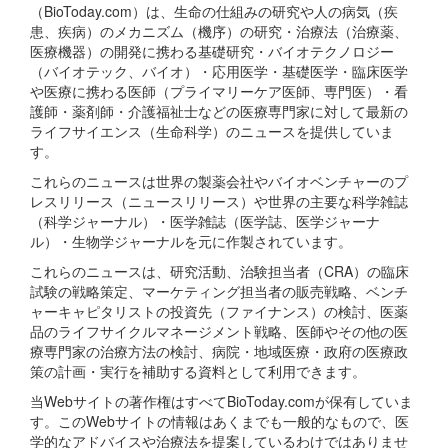
（BioToday.com）は、生命の仕組みの研究や人の病気（疾
患、疾病）のメカニズム（機序）の研究・治療法（治療薬、
医療機器）の開発に携わる基礎研究・バイオテクノロジー
（バイオテック、バイオ）・応用医学・基礎医学・臨床医学
や医療に携わる医師（プライマリーケア医師、専門医）・看
護師・薬剤師・介護福祉士などの医療専門家に対して最新の
ライフサイエンス（生命科学）のニュースを提供していま
す。
これらのニュースは世界の製薬会社やバイオベンチャーのプ
レスリリース（ニュースリリース）や世界の主要な科学雑誌
（科学ジャーナル）・医学雑誌（医学誌、医学ジャーナ
ル）・生物学ジャーナルを元に作製されています。
これらのニュースは、研究活動、治験担当者（CRA）の臨床
試験の戦略策定、マーケティング担当者の販売戦略、ベンチ
ャーキャピタリストの投資先（ファイナンス）の検討、医薬
品のライフサイクルマネージメント戦略、医師やその他の医
療専門家の治療方法の検討、病院・地域医療・政府の医療政
策の計画・実行を補助する資料として利用できます。
当Webサイトの著作権はすべてBioToday.comが保有していま
す。このWebサイトの情報はあくまでも一般的なもので、医
学的なアドバイスや治療法を提案しているわけではありませ