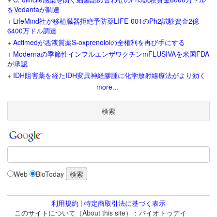
をVedantaが調達
+
LifeMind社が移植臓器拒絶予防薬LIFE-001のPh2試験資金2億
6400万ドル調達
+
Actimedが悪液質薬S-oxprenololの全権利を再び手にする
+
Modernaの季節性インフルエンザワクチンmFLUSIVAを米国FDA
が承認
+
IDH阻害薬を経たIDH変異神経膠腫に化学放射線療法がより効く
more...
検索
Web
BioToday
利用規約
|
特定商取引法に基づく表示
このサイトについて（About this site）：バイオトゥデイ