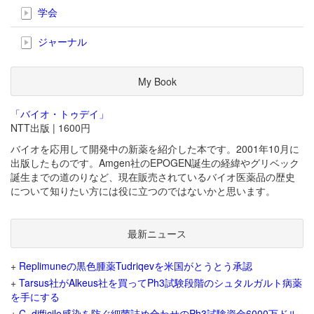
学会
ジャーナル
My Book
「バイオ・トゥデイ」
NTT出版 | 1600円
バイオを応用して開発中の新薬を紹介した本です。2001年10月に
出版したものです。Amgen社のEPOGEN誕生の経緯やグリベック
誕生までの道のりなど、現在販売されているバイオ医薬品の歴史
について知りたい方には役に立つのではないかと思います。
最新ニュース
+
Replimuneの黒色腫薬Tudriqevを米国がとうとう承認
+
Tarsus社がAlkeus社を買ってPh3試験段階のシュタルガルト病薬
を手にする
+
C. difficile感染を防ぐ細菌詰め合わせのPh3試験資金6000万ドル