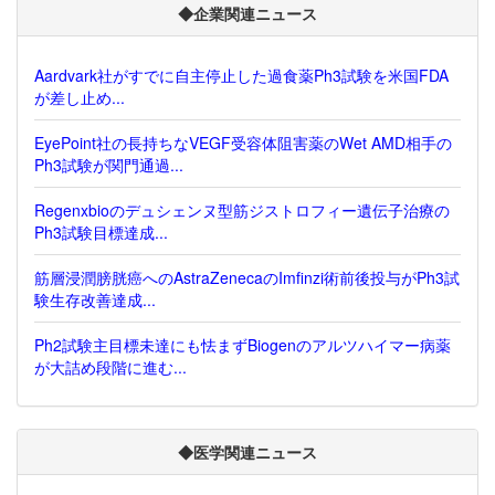
◆企業関連ニュース
Aardvark社がすでに自主停止した過食薬Ph3試験を米国FDA
が差し止め...
EyePoint社の長持ちなVEGF受容体阻害薬のWet AMD相手の
Ph3試験が関門通過...
Regenxbioのデュシェンヌ型筋ジストロフィー遺伝子治療の
Ph3試験目標達成...
筋層浸潤膀胱癌へのAstraZenecaのImfinzi術前後投与がPh3試
験生存改善達成...
Ph2試験主目標未達にも怯まずBiogenのアルツハイマー病薬
が大詰め段階に進む...
◆医学関連ニュース