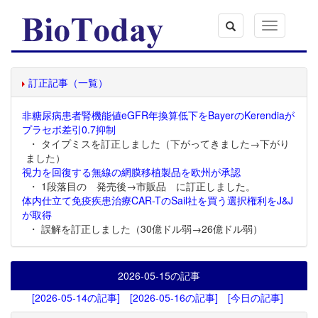
Toggle
navigation
訂正記事（一覧）
非糖尿病患者腎機能値eGFR年換算低下をBayerのKerendiaが
プラセボ差引0.7抑制
・ タイプミスを訂正しました（下がってきました→下がり
ました）
視力を回復する無線の網膜移植製品を欧州が承認
・ 1段落目の 発売後→市販品 に訂正しました。
体内仕立て免疫疾患治療CAR-TのSail社を買う選択権利をJ&J
が取得
・ 誤解を訂正しました（30億ドル弱→26億ドル弱）
2026-05-15
の記事
[2026-05-14の記事]
[2026-05-16の記事]
[今日の記事]