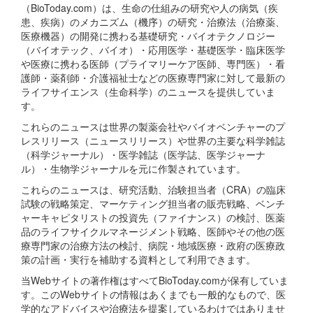
（BioToday.com）は、生命の仕組みの研究や人の病気（疾
患、疾病）のメカニズム（機序）の研究・治療法（治療薬、
医療機器）の開発に携わる基礎研究・バイオテクノロジー
（バイオテック、バイオ）・応用医学・基礎医学・臨床医学
や医療に携わる医師（プライマリーケア医師、専門医）・看
護師・薬剤師・介護福祉士などの医療専門家に対して最新の
ライフサイエンス（生命科学）のニュースを提供していま
す。
これらのニュースは世界の製薬会社やバイオベンチャーのプ
レスリリース（ニュースリリース）や世界の主要な科学雑誌
（科学ジャーナル）・医学雑誌（医学誌、医学ジャーナ
ル）・生物学ジャーナルを元に作製されています。
これらのニュースは、研究活動、治験担当者（CRA）の臨床
試験の戦略策定、マーケティング担当者の販売戦略、ベンチ
ャーキャピタリストの投資先（ファイナンス）の検討、医薬
品のライフサイクルマネージメント戦略、医師やその他の医
療専門家の治療方法の検討、病院・地域医療・政府の医療政
策の計画・実行を補助する資料として利用できます。
当Webサイトの著作権はすべてBioToday.comが保有していま
す。このWebサイトの情報はあくまでも一般的なもので、医
学的なアドバイスや治療法を提案しているわけではありませ