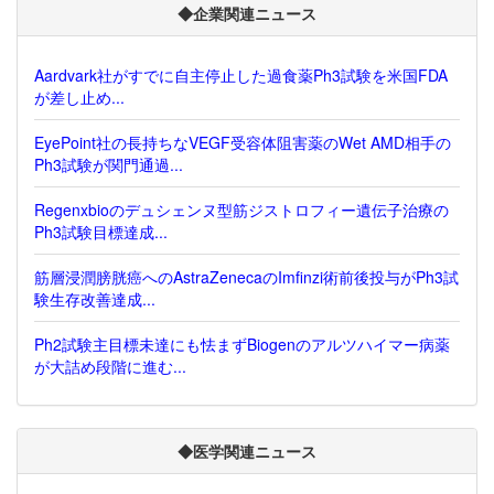
◆企業関連ニュース
Aardvark社がすでに自主停止した過食薬Ph3試験を米国FDA
が差し止め...
EyePoint社の長持ちなVEGF受容体阻害薬のWet AMD相手の
Ph3試験が関門通過...
Regenxbioのデュシェンヌ型筋ジストロフィー遺伝子治療の
Ph3試験目標達成...
筋層浸潤膀胱癌へのAstraZenecaのImfinzi術前後投与がPh3試
験生存改善達成...
Ph2試験主目標未達にも怯まずBiogenのアルツハイマー病薬
が大詰め段階に進む...
◆医学関連ニュース