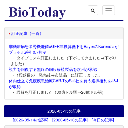
Toggle
navigation
訂正記事（一覧）
非糖尿病患者腎機能値eGFR年換算低下をBayerのKerendiaが
プラセボ差引0.7抑制
・ タイプミスを訂正しました（下がってきました→下がり
ました）
視力を回復する無線の網膜移植製品を欧州が承認
・ 1段落目の 発売後→市販品 に訂正しました。
体内仕立て免疫疾患治療CAR-TのSail社を買う選択権利をJ&J
が取得
・ 誤解を訂正しました（30億ドル弱→26億ドル弱）
2026-05-15
の記事
[2026-05-14の記事]
[2026-05-16の記事]
[今日の記事]