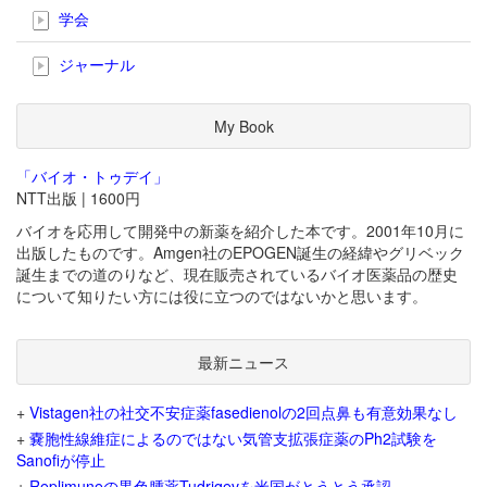
学会
ジャーナル
My Book
「バイオ・トゥデイ」
NTT出版 | 1600円
バイオを応用して開発中の新薬を紹介した本です。2001年10月に
出版したものです。Amgen社のEPOGEN誕生の経緯やグリベック
誕生までの道のりなど、現在販売されているバイオ医薬品の歴史
について知りたい方には役に立つのではないかと思います。
最新ニュース
+
Vistagen社の社交不安症薬fasedienolの2回点鼻も有意効果なし
+
嚢胞性線維症によるのではない気管支拡張症薬のPh2試験を
Sanofiが停止
+
Replimuneの黒色腫薬Tudriqevを米国がとうとう承認