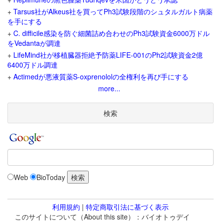
+
Tarsus社がAlkeus社を買ってPh3試験段階のシュタルガルト病薬
を手にする
+
C. difficile感染を防ぐ細菌詰め合わせのPh3試験資金6000万ドル
をVedantaが調達
+
LifeMind社が移植臓器拒絶予防薬LIFE-001のPh2試験資金2億
6400万ドル調達
+
Actimedが悪液質薬S-oxprenololの全権利を再び手にする
more...
検索
Web
BioToday
利用規約
|
特定商取引法に基づく表示
このサイトについて（About this site）：バイオトゥデイ