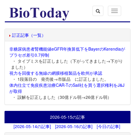
Toggle
navigation
訂正記事（一覧）
非糖尿病患者腎機能値eGFR年換算低下をBayerのKerendiaが
プラセボ差引0.7抑制
・ タイプミスを訂正しました（下がってきました→下がり
ました）
視力を回復する無線の網膜移植製品を欧州が承認
・ 1段落目の 発売後→市販品 に訂正しました。
体内仕立て免疫疾患治療CAR-TのSail社を買う選択権利をJ&J
が取得
・ 誤解を訂正しました（30億ドル弱→26億ドル弱）
2026-05-15
の記事
[2026-05-14の記事]
[2026-05-16の記事]
[今日の記事]