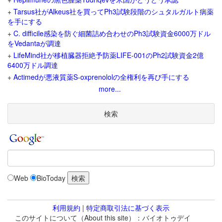
+
Tarsus社がAlkeus社を買ってPh3試験段階のシュタルガルト病薬
を手にする
+
C. difficile感染を防ぐ細菌詰め合わせのPh3試験資金6000万ドル
をVedantaが調達
+
LifeMind社が移植臓器拒絶予防薬LIFE-001のPh2試験資金2億
6400万ドル調達
+
Actimedが悪液質薬S-oxprenololの全権利を再び手にする
more...
検索
Web
BioToday
利用規約
|
特定商取引法に基づく表示
このサイトについて（About this site）：バイオトゥデイ