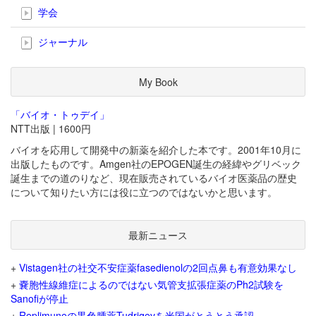
学会
ジャーナル
My Book
「バイオ・トゥデイ」
NTT出版 | 1600円
バイオを応用して開発中の新薬を紹介した本です。2001年10月に
出版したものです。Amgen社のEPOGEN誕生の経緯やグリベック
誕生までの道のりなど、現在販売されているバイオ医薬品の歴史
について知りたい方には役に立つのではないかと思います。
最新ニュース
+
Vistagen社の社交不安症薬fasedienolの2回点鼻も有意効果なし
+
嚢胞性線維症によるのではない気管支拡張症薬のPh2試験を
Sanofiが停止
+
Replimuneの黒色腫薬Tudriqevを米国がとうとう承認