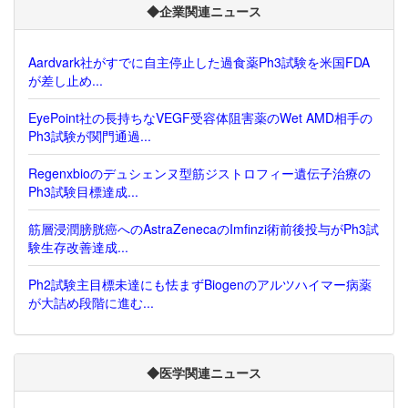
◆企業関連ニュース
Aardvark社がすでに自主停止した過食薬Ph3試験を米国FDA
が差し止め...
EyePoint社の長持ちなVEGF受容体阻害薬のWet AMD相手の
Ph3試験が関門通過...
Regenxbioのデュシェンヌ型筋ジストロフィー遺伝子治療の
Ph3試験目標達成...
筋層浸潤膀胱癌へのAstraZenecaのImfinzi術前後投与がPh3試
験生存改善達成...
Ph2試験主目標未達にも怯まずBiogenのアルツハイマー病薬
が大詰め段階に進む...
◆医学関連ニュース