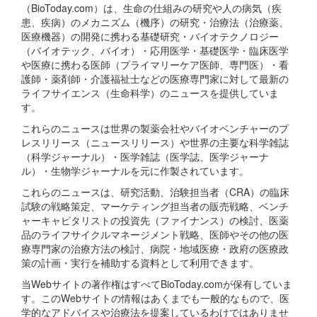
（BioToday.com）は、生命の仕組みの研究や人の病気（疾
患、疾病）のメカニズム（機序）の研究・治療法（治療薬、
医療機器）の開発に携わる基礎研究・バイオテクノロジー
（バイオテック、バイオ）・応用医学・基礎医学・臨床医学
や医療に携わる医師（プライマリーケア医師、専門医）・看
護師・薬剤師・介護福祉士などの医療専門家に対して最新の
ライフサイエンス（生命科学）のニュースを提供していま
す。
これらのニュースは世界の製薬会社やバイオベンチャーのプ
レスリリース（ニュースリリース）や世界の主要な科学雑誌
（科学ジャーナル）・医学雑誌（医学誌、医学ジャーナ
ル）・生物学ジャーナルを元に作製されています。
これらのニュースは、研究活動、治験担当者（CRA）の臨床
試験の戦略策定、マーケティング担当者の販売戦略、ベンチ
ャーキャピタリストの投資先（ファイナンス）の検討、医薬
品のライフサイクルマネージメント戦略、医師やその他の医
療専門家の治療方法の検討、病院・地域医療・政府の医療政
策の計画・実行を補助する資料として利用できます。
当Webサイトの著作権はすべてBioToday.comが保有していま
す。このWebサイトの情報はあくまでも一般的なもので、医
学的なアドバイスや治療法を提案しているわけではありませ