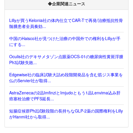
◆企業関連ニュース
Lillyが買うKelonia社の体内仕立てCAR-Tで再発/治療抵抗性骨
髄腫患者全員奏効...
中国のHaisco社が見つけた治療の中国外での権利をLillyが手
にする...
Oculis社のデキサメタゾン点眼薬OCS-01の糖尿病性黄斑浮腫
Ph3試験失敗...
Edgewise社の臨床試験大詰め段階開発品を含む筋ジス事業を
仏のServier社が取得...
AstraZenecaの2品ImfinziとImjudoともう1品Lenvima込み肝
癌塞栓治療でPFS延長...
短腸症候群Ph2試験段階の長持ちなGLP-2薬の国際権利をLilly
がHanmi社から取得...