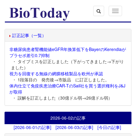
Toggle
navigation
訂正記事（一覧）
非糖尿病患者腎機能値eGFR年換算低下をBayerのKerendiaが
プラセボ差引0.7抑制
・ タイプミスを訂正しました（下がってきました→下がり
ました）
視力を回復する無線の網膜移植製品を欧州が承認
・ 1段落目の 発売後→市販品 に訂正しました。
体内仕立て免疫疾患治療CAR-TのSail社を買う選択権利をJ&J
が取得
・ 誤解を訂正しました（30億ドル弱→26億ドル弱）
2026-06-02
の記事
[2026-06-01の記事]
[2026-06-03の記事]
[今日の記事]