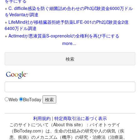
を手にする
+
C. difficile感染を防ぐ細菌詰め合わせのPh3試験資金6000万ドル
をVedantaが調達
+
LifeMind社が移植臓器拒絶予防薬LIFE-001のPh2試験資金2億
6400万ドル調達
+
Actimedが悪液質薬S-oxprenololの全権利を再び手にする
more...
検索
Web
BioToday
利用規約
|
特定商取引法に基づく表示
このサイトについて（About this site）：バイオトゥデイ
（BioToday.com）は、生命の仕組みの研究や人の病気（疾
患、疾病）のメカニズム（機序）の研究・治療法（治療薬、