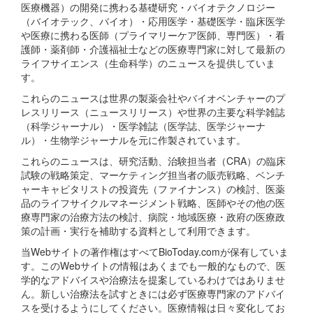
医療機器）の開発に携わる基礎研究・バイオテクノロジー
（バイオテック、バイオ）・応用医学・基礎医学・臨床医学
や医療に携わる医師（プライマリーケア医師、専門医）・看
護師・薬剤師・介護福祉士などの医療専門家に対して最新の
ライフサイエンス（生命科学）のニュースを提供していま
す。
これらのニュースは世界の製薬会社やバイオベンチャーのプ
レスリリース（ニュースリリース）や世界の主要な科学雑誌
（科学ジャーナル）・医学雑誌（医学誌、医学ジャーナ
ル）・生物学ジャーナルを元に作製されています。
これらのニュースは、研究活動、治験担当者（CRA）の臨床
試験の戦略策定、マーケティング担当者の販売戦略、ベンチ
ャーキャピタリストの投資先（ファイナンス）の検討、医薬
品のライフサイクルマネージメント戦略、医師やその他の医
療専門家の治療方法の検討、病院・地域医療・政府の医療政
策の計画・実行を補助する資料として利用できます。
当Webサイトの著作権はすべてBioToday.comが保有していま
す。このWebサイトの情報はあくまでも一般的なもので、医
学的なアドバイスや治療法を提案しているわけではありませ
ん。新しい治療法を試すときには必ず医療専門家のアドバイ
スを受けるようにしてください。医療情報は日々変化してお