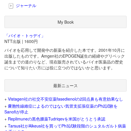
ジャーナル
My Book
「バイオ・トゥデイ」
NTT出版 | 1600円
バイオを応用して開発中の新薬を紹介した本です。2001年10月に
出版したものです。Amgen社のEPOGEN誕生の経緯やグリベック
誕生までの道のりなど、現在販売されているバイオ医薬品の歴史
について知りたい方には役に立つのではないかと思います。
最新ニュース
+
Vistagen社の社交不安症薬fasedienolの2回点鼻も有意効果なし
+
嚢胞性線維症によるのではない気管支拡張症薬のPh2試験を
Sanofiが停止
+
Replimuneの黒色腫薬Tudriqevを米国がとうとう承認
+
Tarsus社がAlkeus社を買ってPh3試験段階のシュタルガルト病薬