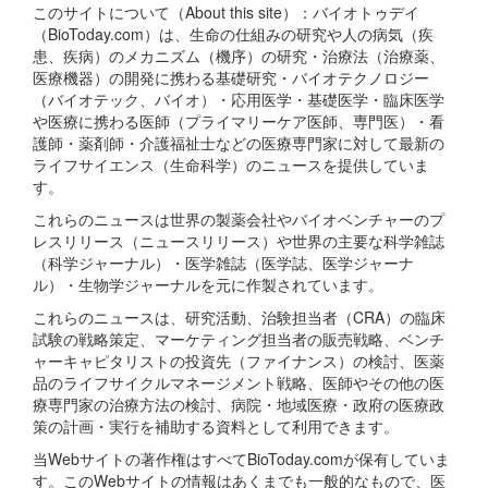
このサイトについて（About this site）：バイオトゥデイ
（BioToday.com）は、生命の仕組みの研究や人の病気（疾
患、疾病）のメカニズム（機序）の研究・治療法（治療薬、
医療機器）の開発に携わる基礎研究・バイオテクノロジー
（バイオテック、バイオ）・応用医学・基礎医学・臨床医学
や医療に携わる医師（プライマリーケア医師、専門医）・看
護師・薬剤師・介護福祉士などの医療専門家に対して最新の
ライフサイエンス（生命科学）のニュースを提供していま
す。
これらのニュースは世界の製薬会社やバイオベンチャーのプ
レスリリース（ニュースリリース）や世界の主要な科学雑誌
（科学ジャーナル）・医学雑誌（医学誌、医学ジャーナ
ル）・生物学ジャーナルを元に作製されています。
これらのニュースは、研究活動、治験担当者（CRA）の臨床
試験の戦略策定、マーケティング担当者の販売戦略、ベンチ
ャーキャピタリストの投資先（ファイナンス）の検討、医薬
品のライフサイクルマネージメント戦略、医師やその他の医
療専門家の治療方法の検討、病院・地域医療・政府の医療政
策の計画・実行を補助する資料として利用できます。
当Webサイトの著作権はすべてBioToday.comが保有していま
す。このWebサイトの情報はあくまでも一般的なもので、医