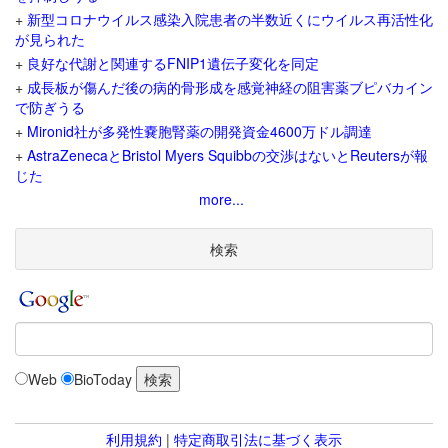
+
新型コロナウイルス感染入院患者の半数近くにウイルス再活性化
が見られた
+
良好な代謝と関連するFNIP1遺伝子変化を同定
+
成長板が傷んだ後の病的骨形成を感覚神経の阻害薬ブピバカイン
で防ぎうる
+
Mironid社が多発性嚢胞腎薬の開発資金4600万ドル調達
+
AstraZenecaとBristol Myers Squibbの交渉はないとReutersが報
じた
more...
検索
Web
BioToday
利用規約
|
特定商取引法に基づく表示