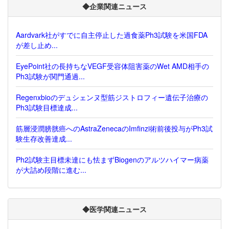
◆企業関連ニュース
Aardvark社がすでに自主停止した過食薬Ph3試験を米国FDA
が差し止め...
EyePoint社の長持ちなVEGF受容体阻害薬のWet AMD相手の
Ph3試験が関門通過...
Regenxbioのデュシェンヌ型筋ジストロフィー遺伝子治療の
Ph3試験目標達成...
筋層浸潤膀胱癌へのAstraZenecaのImfinzi術前後投与がPh3試
験生存改善達成...
Ph2試験主目標未達にも怯まずBiogenのアルツハイマー病薬
が大詰め段階に進む...
◆医学関連ニュース