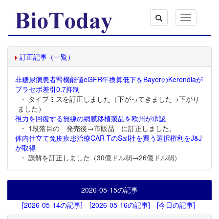
Toggle
navigation
訂正記事（一覧）
非糖尿病患者腎機能値eGFR年換算低下をBayerのKerendiaが
プラセボ差引0.7抑制
・ タイプミスを訂正しました（下がってきました→下がり
ました）
視力を回復する無線の網膜移植製品を欧州が承認
・ 1段落目の 発売後→市販品 に訂正しました。
体内仕立て免疫疾患治療CAR-TのSail社を買う選択権利をJ&J
が取得
・ 誤解を訂正しました（30億ドル弱→26億ドル弱）
2026-05-15
の記事
[2026-05-14の記事]
[2026-05-16の記事]
[今日の記事]