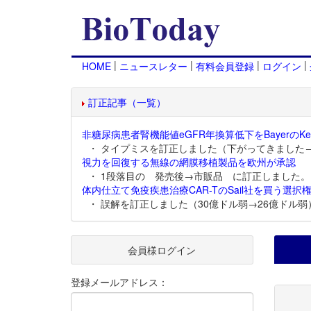
|
|
|
|
HOME
ニュースレター
有料会員登録
ログイン
訂正記事（一覧）
非糖尿病患者腎機能値eGFR年換算低下をBayerのKer
・ タイプミスを訂正しました（下がってきました
視力を回復する無線の網膜移植製品を欧州が承認
・ 1段落目の 発売後→市販品 に訂正しました。
体内仕立て免疫疾患治療CAR-TのSail社を買う選択権
・ 誤解を訂正しました（30億ドル弱→26億ドル弱
会員様ログイン
登録メールアドレス：