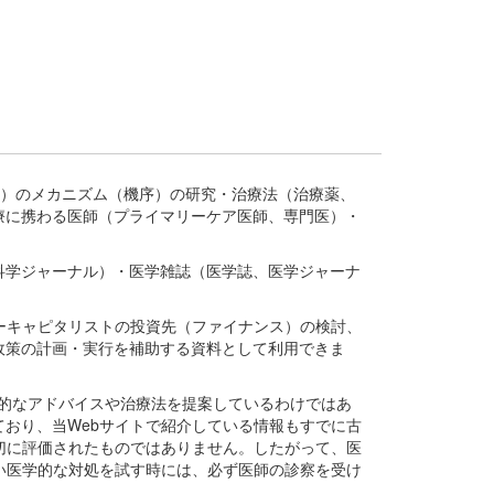
疾患、疾病）のメカニズム（機序）の研究・治療法（治療薬、
療に携わる医師（プライマリーケア医師、専門医）・
。
科学ジャーナル）・医学雑誌（医学誌、医学ジャーナ
ーキャピタリストの投資先（ファイナンス）の検討、
政策の計画・実行を補助する資料として利用できま
医学的なアドバイスや治療法を提案しているわけではあ
おり、当Webサイトで紹介している情報もすでに古
切に評価されたものではありません。したがって、医
い医学的な対処を試す時には、必ず医師の診察を受け