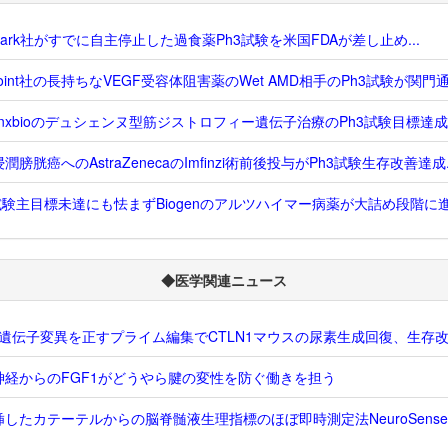
dvark社がすでに自主停止した過食薬Ph3試験を米国FDAが差し止め...
Point社の長持ちなVEGF受容体阻害薬のWet AMD相手のPh3試験が関門通過
enxbioのデュシェンヌ型筋ジストロフィー遺伝子治療のPh3試験目標達成..
潤膀胱癌へのAstraZenecaのImfinzi術前後投与がPh3試験生存改善達成..
試験主目標未達にも怯まずBiogenのアルツハイマー病薬が大詰め段階に進む
◆医学関連ニュース
S1遺伝子変異を正すプライム編集でCTLN1マウスの尿素生成回復、生存
神経からのFGF1がどうやら腱の変性を防ぐ働きを担う
挿したカテーテルからの脳脊髄液生理指標のほぼ即時測定法NeuroSens