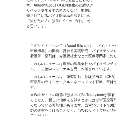
す。Amgen社のEPOGEN誕生の経緯やグ
リベック誕生までの道のりなど、現在販
売されているバイオ医薬品の歴史につい
て知りたい方には役に立つのではないか
と思います。
このサイトについて（About this site）：
医療機器）の開発に携わる基礎研究・バイオテクノ
看護師・薬剤師・介護福祉士などの医療専門家に対
これらのニュースは世界の製薬会社やバイオベンチ
ル）・生物学ジャーナルを元に作製されています。
これらのニュースは、研究活動、治験担当者（CR
医薬品のライフサイクルマネージメント戦略、医師
す。
当Webサイトの著作権はすべてBioToday.c
りません。新しい治療法を試すときには必ず医療専
くなっている可能性があります。当Webサイトで
師の診察をうけることなく、当Webサイトで得た
てください。