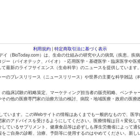
利用規約
|
特定商取引法に基づく表示
バイオトゥデイ（BioToday.com）は、生命の仕組みの研究や人の病気（
ロジー（バイオテック、バイオ）・応用医学・基礎医学・臨床医学や医
して最新のライフサイエンス（生命科学）のニュースを提供しています
ャーのプレスリリース（ニュースリリース）や世界の主要な科学雑誌（
A）の臨床試験の戦略策定、マーケティング担当者の販売戦略、ベンチャ
やその他の医療専門家の治療方法の検討、病院・地域医療・政府の医療
omが保有しています。このWebサイトの情報はあくまでも一般的なもので、
門家のアドバイスを受けるようにしてください。医療情報は日々変化して
紹介しているサプリメント、健康食品等は必ずしも厚生労働省によって適
情報をご自身の診断、治療、予防等に使用するのはやめてください。新し