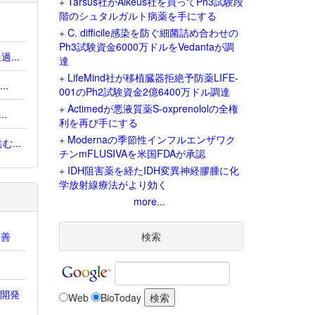
+
Tarsus社がAlkeus社を買ってPh3試験段
階のシュタルガルト病薬を手にする
+
C. difficile感染を防ぐ細菌詰め合わせの
Ph3試験資金6000万ドルをVedantaが調
...
達
+
LifeMind社が移植臓器拒絶予防薬LIFE-
.
001のPh2試験資金2億6400万ドル調達
+
Actimedが悪液質薬S-oxprenololの全権
.
利を再び手にする
+
Modernaの季節性インフルエンザワク
...
チンmFLUSIVAを米国FDAが承認
+
IDH阻害薬を経たIDH変異神経膠腫に化
学放射線療法がより効く
more...
改善
検索
e開発
Web
BioToday