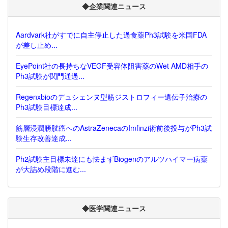
◆企業関連ニュース
Aardvark社がすでに自主停止した過食薬Ph3試験を米国FDA
が差し止め...
EyePoint社の長持ちなVEGF受容体阻害薬のWet AMD相手の
Ph3試験が関門通過...
Regenxbioのデュシェンヌ型筋ジストロフィー遺伝子治療の
Ph3試験目標達成...
筋層浸潤膀胱癌へのAstraZenecaのImfinzi術前後投与がPh3試
験生存改善達成...
Ph2試験主目標未達にも怯まずBiogenのアルツハイマー病薬
が大詰め段階に進む...
◆医学関連ニュース