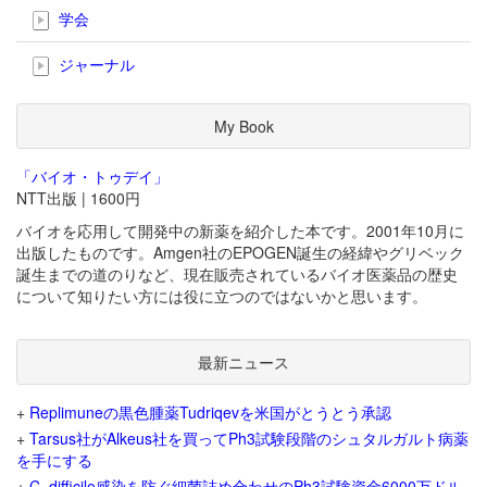
学会
ジャーナル
My Book
「バイオ・トゥデイ」
NTT出版 | 1600円
バイオを応用して開発中の新薬を紹介した本です。2001年10月に
出版したものです。Amgen社のEPOGEN誕生の経緯やグリベック
誕生までの道のりなど、現在販売されているバイオ医薬品の歴史
について知りたい方には役に立つのではないかと思います。
最新ニュース
+
Replimuneの黒色腫薬Tudriqevを米国がとうとう承認
+
Tarsus社がAlkeus社を買ってPh3試験段階のシュタルガルト病薬
を手にする
+
C. difficile感染を防ぐ細菌詰め合わせのPh3試験資金6000万ドル