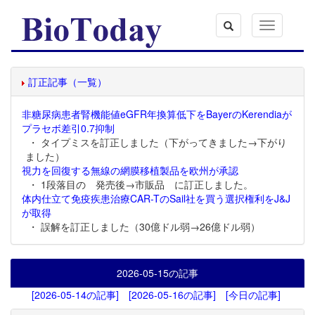
Toggle
navigation
訂正記事（一覧）
非糖尿病患者腎機能値eGFR年換算低下をBayerのKerendiaが
プラセボ差引0.7抑制
・ タイプミスを訂正しました（下がってきました→下がり
ました）
視力を回復する無線の網膜移植製品を欧州が承認
・ 1段落目の 発売後→市販品 に訂正しました。
体内仕立て免疫疾患治療CAR-TのSail社を買う選択権利をJ&J
が取得
・ 誤解を訂正しました（30億ドル弱→26億ドル弱）
2026-05-15
の記事
[2026-05-14の記事]
[2026-05-16の記事]
[今日の記事]