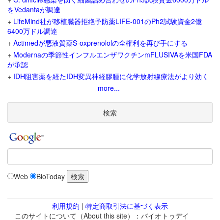
をVedantaが調達
+
LifeMind社が移植臓器拒絶予防薬LIFE-001のPh2試験資金2億
6400万ドル調達
+
Actimedが悪液質薬S-oxprenololの全権利を再び手にする
+
Modernaの季節性インフルエンザワクチンmFLUSIVAを米国FDA
が承認
+
IDH阻害薬を経たIDH変異神経膠腫に化学放射線療法がより効く
more...
検索
Web
BioToday
利用規約
|
特定商取引法に基づく表示
このサイトについて（About this site）：バイオトゥデイ