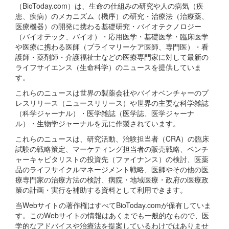
（BioToday.com）は、生命の仕組みの研究や人の病気（疾
患、疾病）のメカニズム（機序）の研究・治療法（治療薬、
医療機器）の開発に携わる基礎研究・バイオテクノロジー
（バイオテック、バイオ）・応用医学・基礎医学・臨床医学
や医療に携わる医師（プライマリーケア医師、専門医）・看
護師・薬剤師・介護福祉士などの医療専門家に対して最新の
ライフサイエンス（生命科学）のニュースを提供していま
す。
これらのニュースは世界の製薬会社やバイオベンチャーのプ
レスリリース（ニュースリリース）や世界の主要な科学雑誌
（科学ジャーナル）・医学雑誌（医学誌、医学ジャーナ
ル）・生物学ジャーナルを元に作製されています。
これらのニュースは、研究活動、治験担当者（CRA）の臨床
試験の戦略策定、マーケティング担当者の販売戦略、ベンチ
ャーキャピタリストの投資先（ファイナンス）の検討、医薬
品のライフサイクルマネージメント戦略、医師やその他の医
療専門家の治療方法の検討、病院・地域医療・政府の医療政
策の計画・実行を補助する資料として利用できます。
当Webサイトの著作権はすべてBioToday.comが保有していま
す。このWebサイトの情報はあくまでも一般的なもので、医
学的なアドバイスや治療法を提案しているわけではありませ