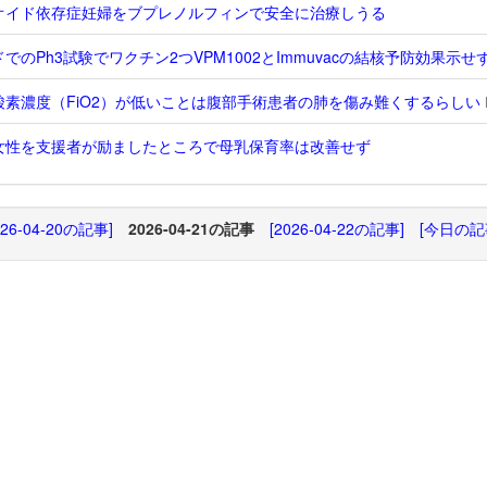
オイド依存症妊婦をブプレノルフィンで安全に治療しうる
でのPh3試験でワクチン2つVPM1002とImmuvacの結核予防効果示せ
酸素濃度（FiO2）が低いことは腹部手術患者の肺を傷み難くするらしい
女性を支援者が励ましたところで母乳保育率は改善せず
026-04-20の記事]
2026-04-21の記事
[2026-04-22の記事]
[今日の記