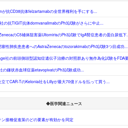
genが抗CD38抗体felzartamabの全世界権利を手にする...
us社の抗TIGIT抗体domvanalimabのPh3試験がさらに中止...
raZenecaのC5補体阻害薬UltomirisのPh3試験でIgA腎症患者の蛋白尿低下..
塞性肺疾患患者へのAstraZenecaのtozorakimabのPh3試験3つ目成功...
sage社の前頭側頭型認知症遺伝子治療の対照群あり無作為化試験をFDA要求
o社の鎌状赤血球症薬etavopivatのPh3試験成功...
立てCAR-TのKelonia社をLillyが最大70億ドルを払って買う...
◆医学関連ニュース
チン接種促進策のどの要素が有効かを同定