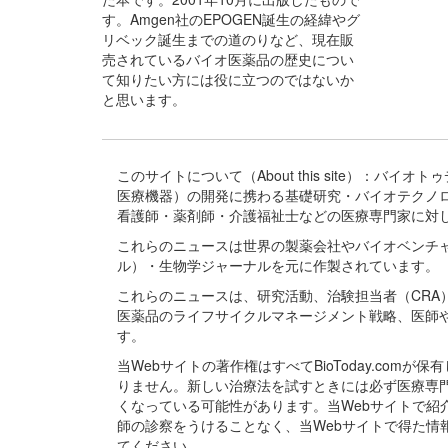
す。Amgen社のEPOGEN誕生の経緯やグ
リベック誕生までの道のりなど、現在販
売されているバイオ医薬品の歴史につい
て知りたい方には役に立つのではないか
と思います。
このサイトについて（About this site）：
医療機器）の開発に携わる基礎研究・バイオテクノ
看護師・薬剤師・介護福祉士などの医療専門家に対
これらのニュースは世界の製薬会社やバイオベンチ
ル）・生物学ジャーナルを元に作製されています。
これらのニュースは、研究活動、治験担当者（CR
医薬品のライフサイクルマネージメント戦略、医師
す。
当Webサイトの著作権はすべてBioToday.c
りません。新しい治療法を試すときには必ず医療専
くなっている可能性があります。当Webサイトで
師の診察をうけることなく、当Webサイトで得た
てください。