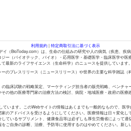
利用規約
|
特定商取引法に基づく表示
バイオトゥデイ（BioToday.com）は、生命の仕組みの研究や人の病気（
ロジー（バイオテック、バイオ）・応用医学・基礎医学・臨床医学や医
して最新のライフサイエンス（生命科学）のニュースを提供しています
ャーのプレスリリース（ニュースリリース）や世界の主要な科学雑誌（
A）の臨床試験の戦略策定、マーケティング担当者の販売戦略、ベンチャ
やその他の医療専門家の治療方法の検討、病院・地域医療・政府の医療
omが保有しています。このWebサイトの情報はあくまでも一般的なもので、
門家のアドバイスを受けるようにしてください。医療情報は日々変化して
紹介しているサプリメント、健康食品等は必ずしも厚生労働省によって適
情報をご自身の診断、治療、予防等に使用するのはやめてください。新し