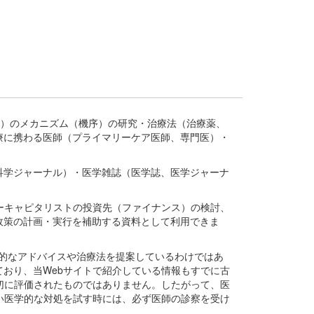
疾患、疾病）のメカニズム（機序）の研究・治療法（治療薬、
療に携わる医師（プライマリーケア医師、専門医）・
。
科学ジャーナル）・医学雑誌（医学誌、医学ジャーナ
ーキャピタリストの投資先（ファイナンス）の検討、
政策の計画・実行を補助する資料として利用できま
医学的なアドバイスや治療法を提案しているわけではあ
おり、当Webサイトで紹介している情報もすでに古
切に評価されたものではありません。したがって、医
い医学的な対処を試す時には、必ず医師の診察を受け