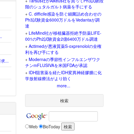
+
Tarsus社がAlkeus社を買ってPh3試験段
階のシュタルガルト病薬を手にする
+
C. difficile感染を防ぐ細菌詰め合わせの
Ph3試験資金6000万ドルをVedantaが調
達
+
LifeMind社が移植臓器拒絶予防薬LIFE-
.
001のPh2試験資金2億6400万ドル調達
+
Actimedが悪液質薬S-oxprenololの全権
利を再び手にする
+
Modernaの季節性インフルエンザワク
...
チンmFLUSIVAを米国FDAが承認
+
IDH阻害薬を経たIDH変異神経膠腫に化
学放射線療法がより効く
more...
検索
Web
BioToday