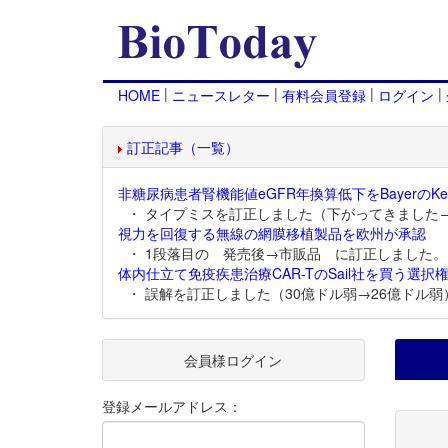
|
|
|
|
HOME
ニュースレター
有料会員登録
ログイン
訂正記事（一覧）
非糖尿病患者腎機能値eGFR年換算低下をBayerのKer
・ タイプミスを訂正しました（下がってきました
視力を回復する無線の網膜移植製品を欧州が承認
・ 1段落目の 発売後→市販品 に訂正しました。
体内仕立て免疫疾患治療CAR-TのSail社を買う選択権
・ 誤解を訂正しました（30億ドル弱→26億ドル弱
会員様ログイン
登録メールアドレス：