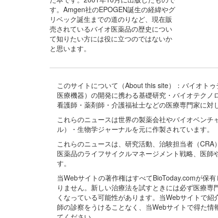
す。Amgen社のEPOGEN誕生の経緯やグ
リベック誕生までの道のりなど、現在販
売されているバイオ医薬品の歴史につい
て知りたい方には役に立つのではないか
と思います。
このサイトについて（About this site）：
医療機器）の開発に携わる基礎研究・バイオテクノ
看護師・薬剤師・介護福祉士などの医療専門家に対
これらのニュースは世界の製薬会社やバイオベンチ
ル）・生物学ジャーナルを元に作製されています。
これらのニュースは、研究活動、治験担当者（CR
医薬品のライフサイクルマネージメント戦略、医師
す。
当Webサイトの著作権はすべてBioToday.c
りません。新しい治療法を試すときには必ず医療専
くなっている可能性があります。当Webサイトで
師の診察をうけることなく、当Webサイトで得た
てください。