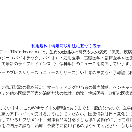
利用規約
|
特定商取引法に基づく表示
バイオトゥデイ（BioToday.com）は、生命の仕組みの研究や人の病気（
ロジー（バイオテック、バイオ）・応用医学・基礎医学・臨床医学や医
して最新のライフサイエンス（生命科学）のニュースを提供しています
ャーのプレスリリース（ニュースリリース）や世界の主要な科学雑誌（
A）の臨床試験の戦略策定、マーケティング担当者の販売戦略、ベンチャ
やその他の医療専門家の治療方法の検討、病院・地域医療・政府の医療
omが保有しています。このWebサイトの情報はあくまでも一般的なもので、
門家のアドバイスを受けるようにしてください。医療情報は日々変化して
紹介しているサプリメント、健康食品等は必ずしも厚生労働省によって適
情報をご自身の診断、治療、予防等に使用するのはやめてください。新し