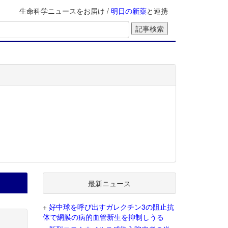
生命科学ニュースをお届け /
明日の新薬
と連携
最新ニュース
+
好中球を呼び出すガレクチン3の阻止抗
体で網膜の病的血管新生を抑制しうる