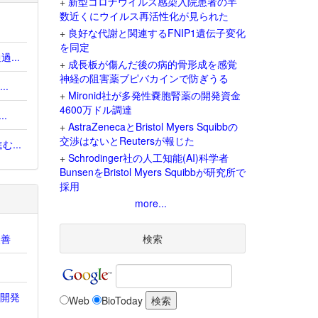
+
新型コロナウイルス感染入院患者の半
数近くにウイルス再活性化が見られた
+
良好な代謝と関連するFNIP1遺伝子変化
を同定
...
+
成長板が傷んだ後の病的骨形成を感覚
神経の阻害薬ブピバカインで防ぎうる
.
+
Mironid社が多発性嚢胞腎薬の開発資金
4600万ドル調達
.
+
AstraZenecaとBristol Myers Squibbの
交渉はないとReutersが報じた
...
+
Schrodinger社の人工知能(AI)科学者
BunsenをBristol Myers Squibbが研究所で
採用
more...
改善
検索
e開発
Web
BioToday