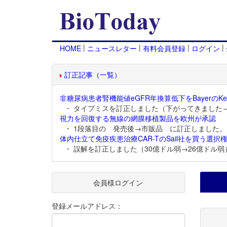
|
|
|
|
HOME
ニュースレター
有料会員登録
ログイン
訂正記事（一覧）
非糖尿病患者腎機能値eGFR年換算低下をBayerのKer
・ タイプミスを訂正しました（下がってきました
視力を回復する無線の網膜移植製品を欧州が承認
・ 1段落目の 発売後→市販品 に訂正しました。
体内仕立て免疫疾患治療CAR-TのSail社を買う選択権
・ 誤解を訂正しました（30億ドル弱→26億ドル弱
会員様ログイン
登録メールアドレス：