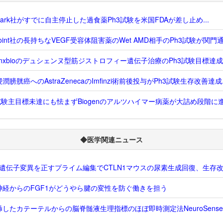
dvark社がすでに自主停止した過食薬Ph3試験を米国FDAが差し止め...
Point社の長持ちなVEGF受容体阻害薬のWet AMD相手のPh3試験が関門通過
enxbioのデュシェンヌ型筋ジストロフィー遺伝子治療のPh3試験目標達成..
潤膀胱癌へのAstraZenecaのImfinzi術前後投与がPh3試験生存改善達成..
試験主目標未達にも怯まずBiogenのアルツハイマー病薬が大詰め段階に進む
◆医学関連ニュース
S1遺伝子変異を正すプライム編集でCTLN1マウスの尿素生成回復、生存
神経からのFGF1がどうやら腱の変性を防ぐ働きを担う
挿したカテーテルからの脳脊髄液生理指標のほぼ即時測定法NeuroSens