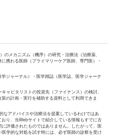
疾患、疾病）のメカニズム（機序）の研究・治療法（治療薬、
療に携わる医師（プライマリーケア医師、専門医）・
。
科学ジャーナル）・医学雑誌（医学誌、医学ジャーナ
ーキャピタリストの投資先（ファイナンス）の検討、
政策の計画・実行を補助する資料として利用できま
医学的なアドバイスや治療法を提案しているわけではあ
おり、当Webサイトで紹介している情報もすでに古
切に評価されたものではありません。したがって、医
い医学的な対処を試す時には、必ず医師の診察を受け