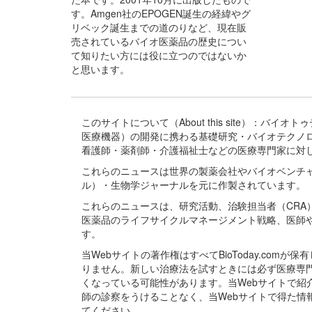
す。Amgen社のEPOGEN誕生の経緯やグ
リベック誕生までの道のりなど、現在販
売されているバイオ医薬品の歴史につい
て知りたい方には役に立つのではないか
と思います。
このサイトについて（About this site）：
医療機器）の開発に携わる基礎研究・バイオテクノ
看護師・薬剤師・介護福祉士などの医療専門家に対
これらのニュースは世界の製薬会社やバイオベンチ
ル）・生物学ジャーナルを元に作製されています。
これらのニュースは、研究活動、治験担当者（CR
医薬品のライフサイクルマネージメント戦略、医師
す。
当Webサイトの著作権はすべてBioToday.c
りません。新しい治療法を試すときには必ず医療専
くなっている可能性があります。当Webサイトで
師の診察をうけることなく、当Webサイトで得た
てください。