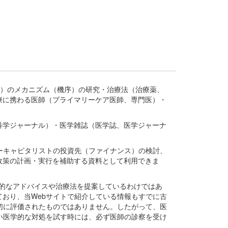
疾患、疾病）のメカニズム（機序）の研究・治療法（治療薬、
療に携わる医師（プライマリーケア医師、専門医）・
。
科学ジャーナル）・医学雑誌（医学誌、医学ジャーナ
ーキャピタリストの投資先（ファイナンス）の検討、
政策の計画・実行を補助する資料として利用できま
医学的なアドバイスや治療法を提案しているわけではあ
おり、当Webサイトで紹介している情報もすでに古
切に評価されたものではありません。したがって、医
い医学的な対処を試す時には、必ず医師の診察を受け