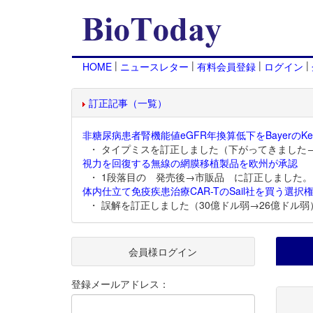
|
|
|
|
HOME
ニュースレター
有料会員登録
ログイン
訂正記事（一覧）
非糖尿病患者腎機能値eGFR年換算低下をBayerのKer
・ タイプミスを訂正しました（下がってきました
視力を回復する無線の網膜移植製品を欧州が承認
・ 1段落目の 発売後→市販品 に訂正しました。
体内仕立て免疫疾患治療CAR-TのSail社を買う選択権
・ 誤解を訂正しました（30億ドル弱→26億ドル弱
会員様ログイン
登録メールアドレス：