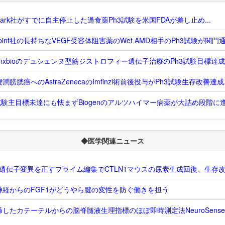
dvark社がすでに自主停止した過食薬Ph3試験を米国FDAが差し止め...
Point社の長持ちなVEGF受容体阻害薬のWet AMD相手のPh3試験が関門通過
enxbioのデュシェンヌ型筋ジストロフィー遺伝子治療のPh3試験目標達成..
潤膀胱癌へのAstraZenecaのImfinzi術前後投与がPh3試験生存改善達成..
試験主目標未達にも怯まずBiogenのアルツハイマー病薬が大詰め段階に進む
◆医学関連ニュース
S1遺伝子変異を正すプライム編集でCTLN1マウスの尿素生成回復、生存
神経からのFGF1がどうやら腱の変性を防ぐ働きを担う
挿したカテーテルからの脳脊髄液生理指標のほぼ即時測定法NeuroSens