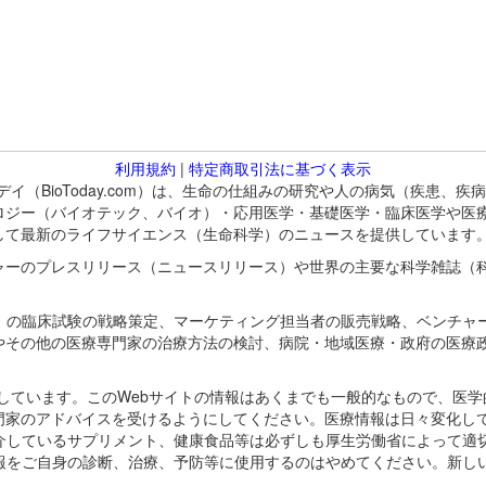
利用規約
|
特定商取引法に基づく表示
バイオトゥデイ（BioToday.com）は、生命の仕組みの研究や人の病気（
ロジー（バイオテック、バイオ）・応用医学・基礎医学・臨床医学や医
して最新のライフサイエンス（生命科学）のニュースを提供しています
ャーのプレスリリース（ニュースリリース）や世界の主要な科学雑誌（
A）の臨床試験の戦略策定、マーケティング担当者の販売戦略、ベンチャ
やその他の医療専門家の治療方法の検討、病院・地域医療・政府の医療
omが保有しています。このWebサイトの情報はあくまでも一般的なもので、
門家のアドバイスを受けるようにしてください。医療情報は日々変化して
紹介しているサプリメント、健康食品等は必ずしも厚生労働省によって適
情報をご自身の診断、治療、予防等に使用するのはやめてください。新し