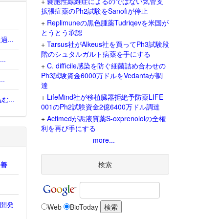
+
嚢胞性線維症によるのではない気管支
拡張症薬のPh2試験をSanofiが停止
+
Replimuneの黒色腫薬Tudriqevを米国が
とうとう承認
...
+
Tarsus社がAlkeus社を買ってPh3試験段
階のシュタルガルト病薬を手にする
.
+
C. difficile感染を防ぐ細菌詰め合わせの
Ph3試験資金6000万ドルをVedantaが調
.
達
+
LifeMind社が移植臓器拒絶予防薬LIFE-
...
001のPh2試験資金2億6400万ドル調達
+
Actimedが悪液質薬S-oxprenololの全権
利を再び手にする
more...
改善
検索
e開発
Web
BioToday