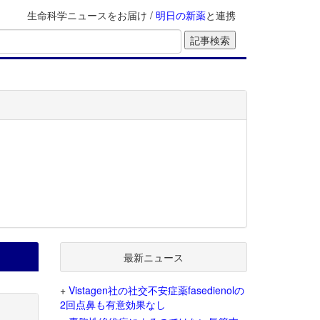
生命科学ニュースをお届け /
明日の新薬
と連携
最新ニュース
+
Vistagen社の社交不安症薬fasedienolの
2回点鼻も有意効果なし