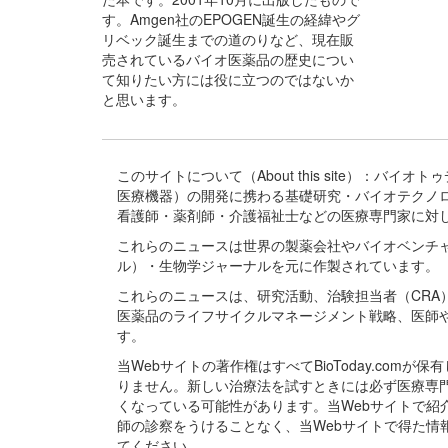
す。Amgen社のEPOGEN誕生の経緯やグ
リベック誕生までの道のりなど、現在販
売されているバイオ医薬品の歴史につい
て知りたい方には役に立つのではないか
と思います。
このサイトについて（About this site）：
医療機器）の開発に携わる基礎研究・バイオテクノ
看護師・薬剤師・介護福祉士などの医療専門家に対
これらのニュースは世界の製薬会社やバイオベンチ
ル）・生物学ジャーナルを元に作製されています。
これらのニュースは、研究活動、治験担当者（CR
医薬品のライフサイクルマネージメント戦略、医師
す。
当Webサイトの著作権はすべてBioToday.c
りません。新しい治療法を試すときには必ず医療専
くなっている可能性があります。当Webサイトで
師の診察をうけることなく、当Webサイトで得た
てください。