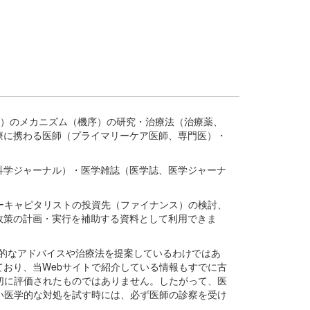
疾患、疾病）のメカニズム（機序）の研究・治療法（治療薬、
療に携わる医師（プライマリーケア医師、専門医）・
。
科学ジャーナル）・医学雑誌（医学誌、医学ジャーナ
ーキャピタリストの投資先（ファイナンス）の検討、
政策の計画・実行を補助する資料として利用できま
医学的なアドバイスや治療法を提案しているわけではあ
おり、当Webサイトで紹介している情報もすでに古
切に評価されたものではありません。したがって、医
い医学的な対処を試す時には、必ず医師の診察を受け