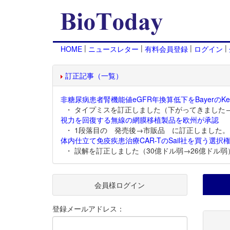
|
|
|
|
HOME
ニュースレター
有料会員登録
ログイン
訂正記事（一覧）
非糖尿病患者腎機能値eGFR年換算低下をBayerのKer
・ タイプミスを訂正しました（下がってきました
視力を回復する無線の網膜移植製品を欧州が承認
・ 1段落目の 発売後→市販品 に訂正しました。
体内仕立て免疫疾患治療CAR-TのSail社を買う選択権
・ 誤解を訂正しました（30億ドル弱→26億ドル弱
会員様ログイン
登録メールアドレス：