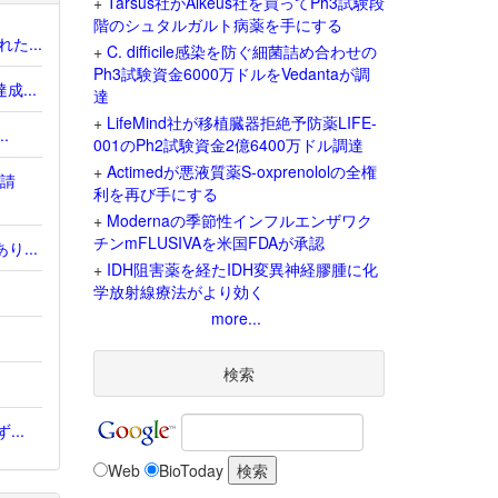
+
Tarsus社がAlkeus社を買ってPh3試験段
階のシュタルガルト病薬を手にする
た...
+
C. difficile感染を防ぐ細菌詰め合わせの
Ph3試験資金6000万ドルをVedantaが調
成...
達
+
LifeMind社が移植臓器拒絶予防薬LIFE-
.
001のPh2試験資金2億6400万ドル調達
+
Actimedが悪液質薬S-oxprenololの全権
申請
利を再び手にする
+
Modernaの季節性インフルエンザワク
チンmFLUSIVAを米国FDAが承認
り...
+
IDH阻害薬を経たIDH変異神経膠腫に化
学放射線療法がより効く
more...
検索
..
Web
BioToday