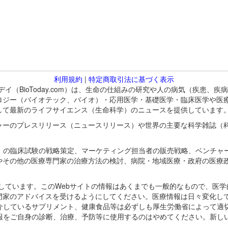
利用規約
|
特定商取引法に基づく表示
バイオトゥデイ（BioToday.com）は、生命の仕組みの研究や人の病気（
ロジー（バイオテック、バイオ）・応用医学・基礎医学・臨床医学や医
して最新のライフサイエンス（生命科学）のニュースを提供しています
ャーのプレスリリース（ニュースリリース）や世界の主要な科学雑誌（
A）の臨床試験の戦略策定、マーケティング担当者の販売戦略、ベンチャ
やその他の医療専門家の治療方法の検討、病院・地域医療・政府の医療
omが保有しています。このWebサイトの情報はあくまでも一般的なもので、
門家のアドバイスを受けるようにしてください。医療情報は日々変化して
紹介しているサプリメント、健康食品等は必ずしも厚生労働省によって適
情報をご自身の診断、治療、予防等に使用するのはやめてください。新し