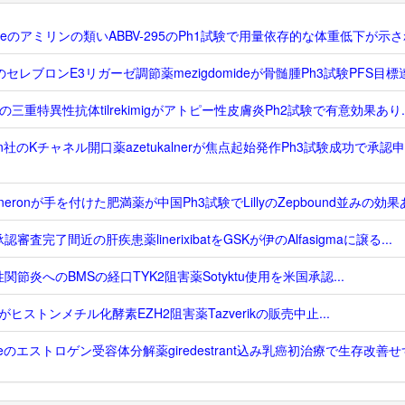
Vieのアミリンの類いABBV-295のPh1試験で用量依存的な体重低下が示され
のセレブロンE3リガーゼ調節薬mezigdomideが骨髄腫Ph3試験PFS目標達
zerの三重特異性抗体tilrekimigがアトピー性皮膚炎Ph2試験で有意効果あり..
on社のKチャネル開口薬azetukalnerが焦点起始発作Ph3試験成功で承認
eneronが手を付けた肥満薬が中国Ph3試験でLillyのZepbound並みの効果あ
認審査完了間近の肝疾患薬linerixibatをGSKが伊のAlfasigmaに譲る...
関節炎へのBMSの経口TYK2阻害薬Sotyktu使用を米国承認...
enがヒストンメチル化酵素EZH2阻害薬Tazverikの販売中止...
heのエストロゲン受容体分解薬giredestrant込み乳癌初治療で生存改善せず.