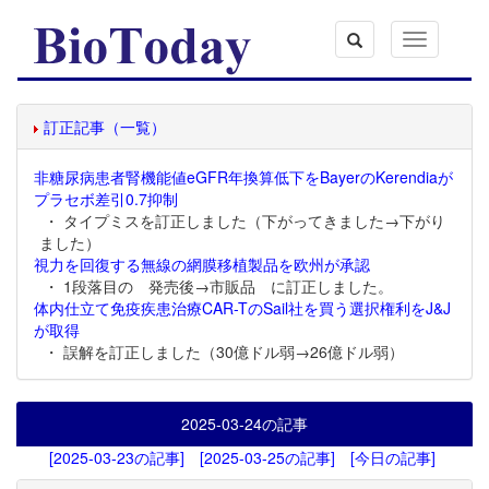
Toggle
navigation
訂正記事（一覧）
非糖尿病患者腎機能値eGFR年換算低下をBayerのKerendiaが
プラセボ差引0.7抑制
・ タイプミスを訂正しました（下がってきました→下がり
ました）
視力を回復する無線の網膜移植製品を欧州が承認
・ 1段落目の 発売後→市販品 に訂正しました。
体内仕立て免疫疾患治療CAR-TのSail社を買う選択権利をJ&J
が取得
・ 誤解を訂正しました（30億ドル弱→26億ドル弱）
2025-03-24
の記事
[2025-03-23の記事]
[2025-03-25の記事]
[今日の記事]