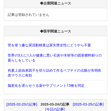
◆企業関連ニュース
記事は登録されていません
◆医学関連ニュース
管を使う嫌な尿流動検査は尿失禁女性にどうやら不要
世界の3人に1人が健康に悪い石炭や木材等の固形燃料頼りの
暮らしをしている
色素上皮由来因子を切り詰めて作るペプチドの点眼が失明疾
患マウスに有効
脳老化を遅らせうる薬やサプリメント13種を同定
[2025-03-23の記事]
2025-03-24の記事
[2025-03-25の記事]
[今日の記事]