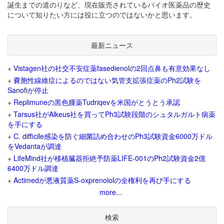
誕生までの道のりなど、現在販売されているバイオ医薬品の歴史
について知りたい方には役に立つのではないかと思います。
最新ニュース
+
Vistagen社の社交不安症薬fasedienolの2回点鼻も有意効果なし
+
嚢胞性線維症によるのではない気管支拡張症薬のPh2試験を
Sanofiが停止
+
Replimuneの黒色腫薬Tudriqevを米国がとうとう承認
+
Tarsus社がAlkeus社を買ってPh3試験段階のシュタルガルト病薬
を手にする
+
C. difficile感染を防ぐ細菌詰め合わせのPh3試験資金6000万ドル
をVedantaが調達
+
LifeMind社が移植臓器拒絶予防薬LIFE-001のPh2試験資金2億
6400万ドル調達
+
Actimedが悪液質薬S-oxprenololの全権利を再び手にする
more...
検索