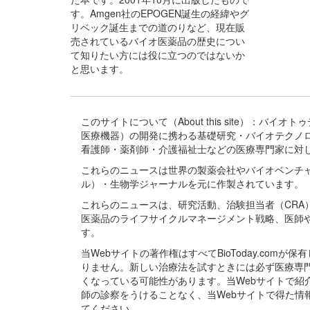
す。Amgen社のEPOGEN誕生の経緯やグ
リベック誕生までの道のりなど、現在販
売されているバイオ医薬品の歴史につい
て知りたい方には役に立つのではないか
と思います。
このサイトについて（About this site）：
医療機器）の開発に携わる基礎研究・バイオテクノ
看護師・薬剤師・介護福祉士などの医療専門家に対
これらのニュースは世界の製薬会社やバイオベンチ
ル）・生物学ジャーナルを元に作製されています。
これらのニュースは、研究活動、治験担当者（CR
医薬品のライフサイクルマネージメント戦略、医師
す。
当Webサイトの著作権はすべてBioToday.c
りません。新しい治療法を試すときには必ず医療専
くなっている可能性があります。当Webサイトで
師の診察をうけることなく、当Webサイトで得た
てください。