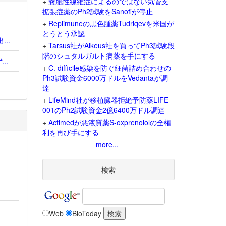
+
嚢胞性線維症によるのではない気管支
拡張症薬のPh2試験をSanofiが停止
.
+
Replimuneの黒色腫薬Tudriqevを米国が
とうとう承認
..
+
Tarsus社がAlkeus社を買ってPh3試験段
階のシュタルガルト病薬を手にする
..
+
C. difficile感染を防ぐ細菌詰め合わせの
Ph3試験資金6000万ドルをVedantaが調
達
+
LifeMind社が移植臓器拒絶予防薬LIFE-
001のPh2試験資金2億6400万ドル調達
+
Actimedが悪液質薬S-oxprenololの全権
利を再び手にする
more...
検索
Web
BioToday