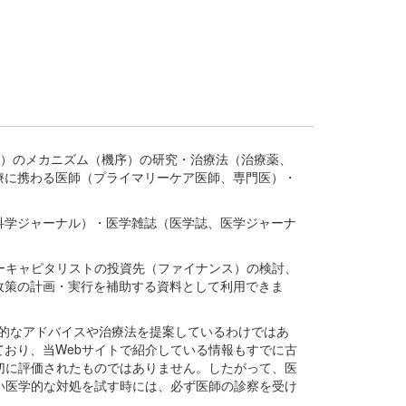
疾患、疾病）のメカニズム（機序）の研究・治療法（治療薬、
療に携わる医師（プライマリーケア医師、専門医）・
。
科学ジャーナル）・医学雑誌（医学誌、医学ジャーナ
ーキャピタリストの投資先（ファイナンス）の検討、
政策の計画・実行を補助する資料として利用できま
医学的なアドバイスや治療法を提案しているわけではあ
おり、当Webサイトで紹介している情報もすでに古
切に評価されたものではありません。したがって、医
い医学的な対処を試す時には、必ず医師の診察を受け