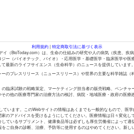
利用規約
|
特定商取引法に基づく表示
バイオトゥデイ（BioToday.com）は、生命の仕組みの研究や人の病気（
ロジー（バイオテック、バイオ）・応用医学・基礎医学・臨床医学や医
して最新のライフサイエンス（生命科学）のニュースを提供しています
ャーのプレスリリース（ニュースリリース）や世界の主要な科学雑誌（
A）の臨床試験の戦略策定、マーケティング担当者の販売戦略、ベンチャ
やその他の医療専門家の治療方法の検討、病院・地域医療・政府の医療
omが保有しています。このWebサイトの情報はあくまでも一般的なもので、
門家のアドバイスを受けるようにしてください。医療情報は日々変化して
紹介しているサプリメント、健康食品等は必ずしも厚生労働省によって適
情報をご自身の診断、治療、予防等に使用するのはやめてください。新し