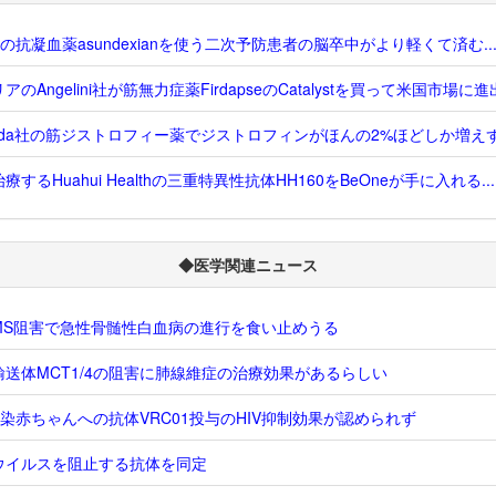
erの抗凝血薬asundexianを使う二次予防患者の脳卒中がより軽くて済む..
アのAngelini社が筋無力症薬FirdapseのCatalystを買って米国市場に進出.
rada社の筋ジストロフィー薬でジストロフィンがほんの2%ほどしか増えず.
療するHuahui Healthの三重特異性抗体HH160をBeOneが手に入れる...
◆医学関連ニュース
PMS阻害で急性骨髄性白血病の進行を食い止めうる
輸送体MCT1/4の阻害に肺線維症の治療効果があるらしい
感染赤ちゃんへの抗体VRC01投与のHIV抑制効果が認められず
ウイルスを阻止する抗体を同定