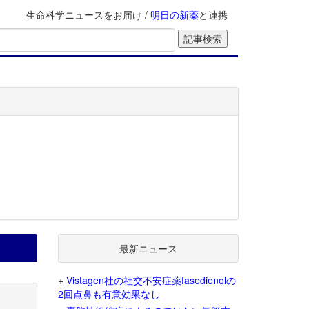
生命科学ニュースをお届け /
明日の新薬
と連携
最新ニュース
+
Vistagen社の社交不安症薬fasedienolの
2回点鼻も有意効果なし