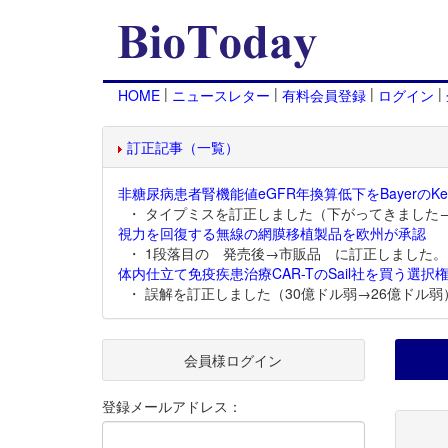
|
|
|
|
HOME
ニュースレター
有料会員登録
ログイン
訂正記事（一覧）
非糖尿病患者腎機能値eGFR年換算低下をBayerのKer
・ タイプミスを訂正しました（下がってきました
視力を回復する無線の網膜移植製品を欧州が承認
・ 1段落目の 発売後→市販品 に訂正しました。
体内仕立て免疫疾患治療CAR-TのSail社を買う選択権
・ 誤解を訂正しました（30億ドル弱→26億ドル弱
会員様ログイン
登録メールアドレス：