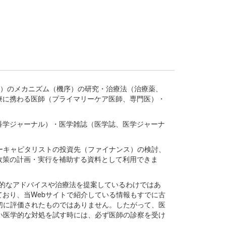
疾患、疾病）のメカニズム（機序）の研究・治療法（治療薬、
療に携わる医師（プライマリーケア医師、専門医）・
。
科学ジャーナル）・医学雑誌（医学誌、医学ジャーナ
ーキャピタリストの投資先（ファイナンス）の検討、
政策の計画・実行を補助する資料として利用できま
医学的なアドバイスや治療法を提案しているわけではあ
おり、当Webサイトで紹介している情報もすでに古
切に評価されたものではありません。したがって、医
い医学的な対処を試す時には、必ず医師の診察を受け