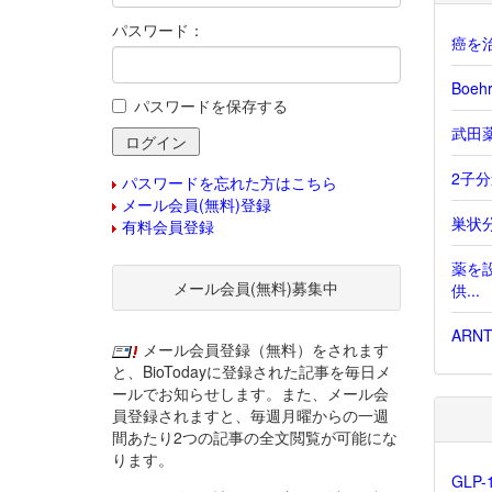
パスワード：
癌を治
Boe
パスワードを保存する
武田薬
2子分連
パスワードを忘れた方はこちら
メール会員(無料)登録
巣状分
有料会員登録
薬を
メール会員(無料)募集中
供...
ARN
メール会員登録（無料）をされます
と、BioTodayに登録された記事を毎日メ
ールでお知らせします。また、メール会
員登録されますと、毎週月曜からの一週
間あたり2つの記事の全文閲覧が可能にな
ります。
GLP