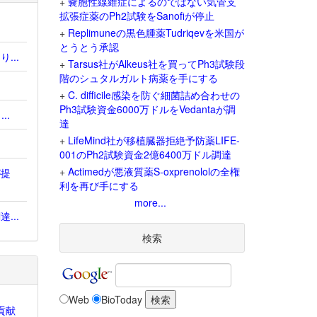
+
嚢胞性線維症によるのではない気管支
拡張症薬のPh2試験をSanofiが停止
+
Replimuneの黒色腫薬Tudriqevを米国が
とうとう承認
...
+
Tarsus社がAlkeus社を買ってPh3試験段
階のシュタルガルト病薬を手にする
+
C. difficile感染を防ぐ細菌詰め合わせの
Ph3試験資金6000万ドルをVedantaが調
..
達
+
LifeMind社が移植臓器拒絶予防薬LIFE-
001のPh2試験資金2億6400万ドル調達
+
Actimedが悪液質薬S-oxprenololの全権
が提
利を再び手にする
more...
...
検索
Web
BioToday
貢献