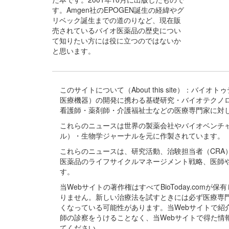
す。Amgen社のEPOGEN誕生の経緯やグ
リベック誕生までの道のりなど、現在販
売されているバイオ医薬品の歴史につい
て知りたい方には役に立つのではないか
と思います。
このサイトについて（About this site）：
医療機器）の開発に携わる基礎研究・バイオテクノ
看護師・薬剤師・介護福祉士などの医療専門家に対
これらのニュースは世界の製薬会社やバイオベンチ
ル）・生物学ジャーナルを元に作製されています。
これらのニュースは、研究活動、治験担当者（CR
医薬品のライフサイクルマネージメント戦略、医師
す。
当Webサイトの著作権はすべてBioToday.c
りません。新しい治療法を試すときには必ず医療専
くなっている可能性があります。当Webサイトで
師の診察をうけることなく、当Webサイトで得た
てください。