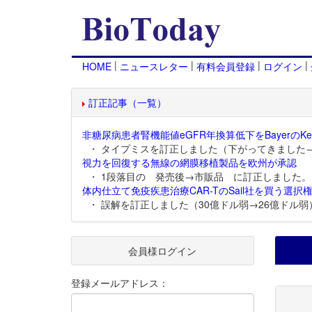
|
|
|
|
HOME
ニュースレター
有料会員登録
ログイン
訂正記事（一覧）
非糖尿病患者腎機能値eGFR年換算低下をBayerのKer
・ タイプミスを訂正しました（下がってきました
視力を回復する無線の網膜移植製品を欧州が承認
・ 1段落目の 発売後→市販品 に訂正しました。
体内仕立て免疫疾患治療CAR-TのSail社を買う選択権
・ 誤解を訂正しました（30億ドル弱→26億ドル弱
会員様ログイン
登録メールアドレス：