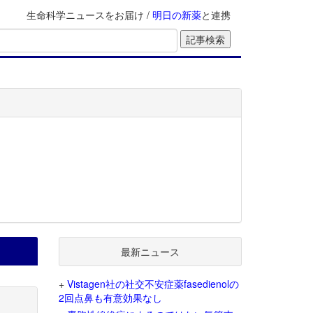
生命科学ニュースをお届け /
明日の新薬
と連携
最新ニュース
+
Vistagen社の社交不安症薬fasedienolの
2回点鼻も有意効果なし