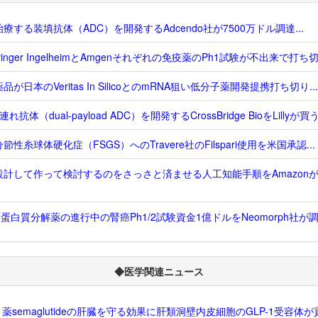
療する装填抗体（ADC）を開発するAdcendo社が7500万ドル調達...
hringer IngelheimとAmgenそれぞれの免疫薬のPh1試験が不出来で打ち切り
品が日本のVeritas In SilicoとのmRNA狙い低分子薬開発提携打ち切り...
れ抗体（dual-payload ADC）を開発するCrossBridge BioをLillyが買う.
節性糸球体硬化症（FSGS）へのTravere社のFilspari使用を米国承認...
設計して作って検討するのをさっさと済ませる人工知能手順をAmazon
T蛋白質分解薬の進行中の腎癌Ph1/2試験資金1億ドルをNeomorph社が調達
◆医学関連ニュース
-1薬semaglutideの肝臓を守る効果に肝類洞壁内皮細胞のGLP-1受容体が