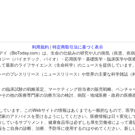
利用規約
|
特定商取引法に基づく表示
バイオトゥデイ（BioToday.com）は、生命の仕組みの研究や人の病気（
ロジー（バイオテック、バイオ）・応用医学・基礎医学・臨床医学や医
して最新のライフサイエンス（生命科学）のニュースを提供しています
ャーのプレスリリース（ニュースリリース）や世界の主要な科学雑誌（
A）の臨床試験の戦略策定、マーケティング担当者の販売戦略、ベンチャ
やその他の医療専門家の治療方法の検討、病院・地域医療・政府の医療
omが保有しています。このWebサイトの情報はあくまでも一般的なもので、
門家のアドバイスを受けるようにしてください。医療情報は日々変化して
紹介しているサプリメント、健康食品等は必ずしも厚生労働省によって適
情報をご自身の診断、治療、予防等に使用するのはやめてください。新し