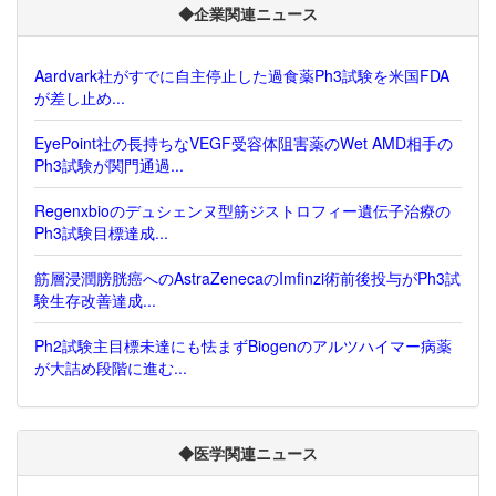
◆企業関連ニュース
Aardvark社がすでに自主停止した過食薬Ph3試験を米国FDA
が差し止め...
EyePoint社の長持ちなVEGF受容体阻害薬のWet AMD相手の
Ph3試験が関門通過...
Regenxbioのデュシェンヌ型筋ジストロフィー遺伝子治療の
Ph3試験目標達成...
筋層浸潤膀胱癌へのAstraZenecaのImfinzi術前後投与がPh3試
験生存改善達成...
Ph2試験主目標未達にも怯まずBiogenのアルツハイマー病薬
が大詰め段階に進む...
◆医学関連ニュース