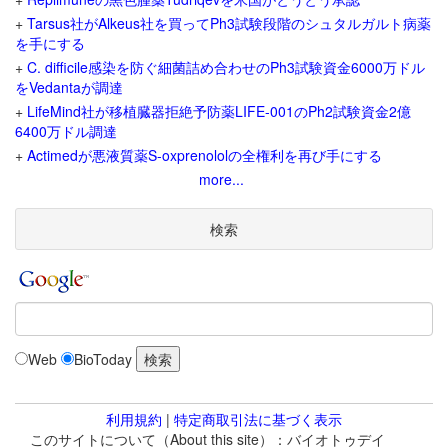
+
Tarsus社がAlkeus社を買ってPh3試験段階のシュタルガルト病薬
を手にする
+
C. difficile感染を防ぐ細菌詰め合わせのPh3試験資金6000万ドル
をVedantaが調達
+
LifeMind社が移植臓器拒絶予防薬LIFE-001のPh2試験資金2億
6400万ドル調達
+
Actimedが悪液質薬S-oxprenololの全権利を再び手にする
more...
検索
Web
BioToday
利用規約
|
特定商取引法に基づく表示
このサイトについて（About this site）：バイオトゥデイ