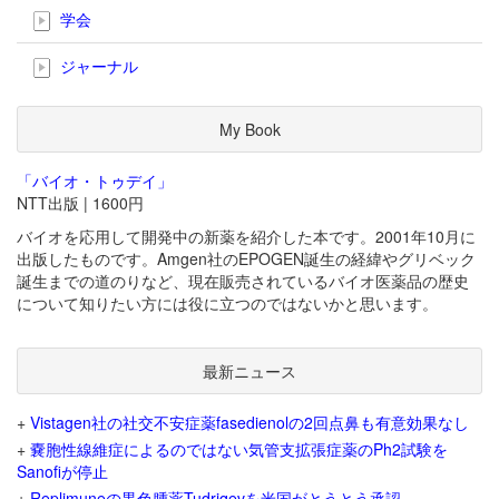
学会
ジャーナル
My Book
「バイオ・トゥデイ」
NTT出版 | 1600円
バイオを応用して開発中の新薬を紹介した本です。2001年10月に
出版したものです。Amgen社のEPOGEN誕生の経緯やグリベック
誕生までの道のりなど、現在販売されているバイオ医薬品の歴史
について知りたい方には役に立つのではないかと思います。
最新ニュース
+
Vistagen社の社交不安症薬fasedienolの2回点鼻も有意効果なし
+
嚢胞性線維症によるのではない気管支拡張症薬のPh2試験を
Sanofiが停止
+
Replimuneの黒色腫薬Tudriqevを米国がとうとう承認