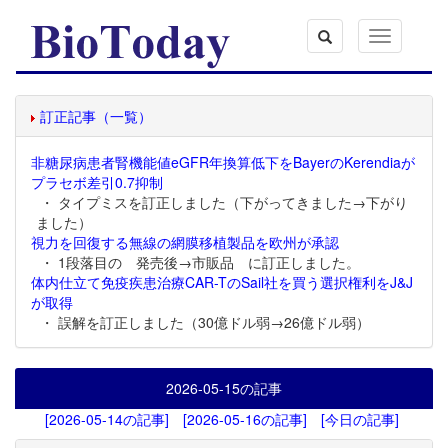
Toggle
navigation
訂正記事（一覧）
非糖尿病患者腎機能値eGFR年換算低下をBayerのKerendiaが
プラセボ差引0.7抑制
・ タイプミスを訂正しました（下がってきました→下がり
ました）
視力を回復する無線の網膜移植製品を欧州が承認
・ 1段落目の 発売後→市販品 に訂正しました。
体内仕立て免疫疾患治療CAR-TのSail社を買う選択権利をJ&J
が取得
・ 誤解を訂正しました（30億ドル弱→26億ドル弱）
2026-05-15
の記事
[2026-05-14の記事]
[2026-05-16の記事]
[今日の記事]