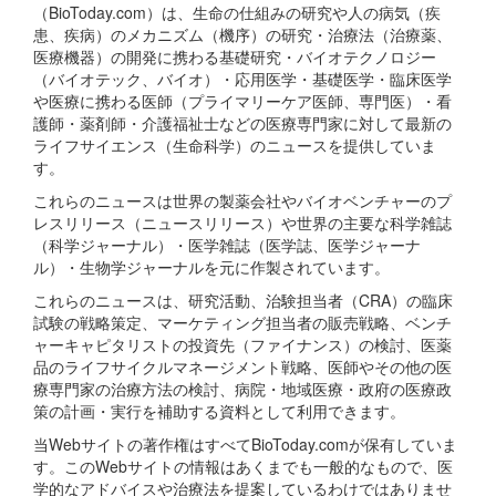
（BioToday.com）は、生命の仕組みの研究や人の病気（疾
患、疾病）のメカニズム（機序）の研究・治療法（治療薬、
医療機器）の開発に携わる基礎研究・バイオテクノロジー
（バイオテック、バイオ）・応用医学・基礎医学・臨床医学
や医療に携わる医師（プライマリーケア医師、専門医）・看
護師・薬剤師・介護福祉士などの医療専門家に対して最新の
ライフサイエンス（生命科学）のニュースを提供していま
す。
これらのニュースは世界の製薬会社やバイオベンチャーのプ
レスリリース（ニュースリリース）や世界の主要な科学雑誌
（科学ジャーナル）・医学雑誌（医学誌、医学ジャーナ
ル）・生物学ジャーナルを元に作製されています。
これらのニュースは、研究活動、治験担当者（CRA）の臨床
試験の戦略策定、マーケティング担当者の販売戦略、ベンチ
ャーキャピタリストの投資先（ファイナンス）の検討、医薬
品のライフサイクルマネージメント戦略、医師やその他の医
療専門家の治療方法の検討、病院・地域医療・政府の医療政
策の計画・実行を補助する資料として利用できます。
当Webサイトの著作権はすべてBioToday.comが保有していま
す。このWebサイトの情報はあくまでも一般的なもので、医
学的なアドバイスや治療法を提案しているわけではありませ