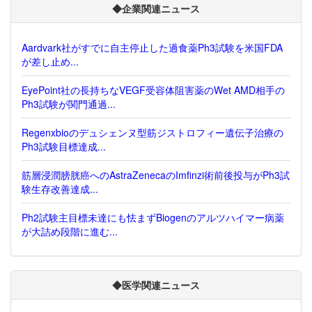
◆企業関連ニュース
Aardvark社がすでに自主停止した過食薬Ph3試験を米国FDA
が差し止め...
EyePoint社の長持ちなVEGF受容体阻害薬のWet AMD相手の
Ph3試験が関門通過...
Regenxbioのデュシェンヌ型筋ジストロフィー遺伝子治療の
Ph3試験目標達成...
筋層浸潤膀胱癌へのAstraZenecaのImfinzi術前後投与がPh3試
験生存改善達成...
Ph2試験主目標未達にも怯まずBiogenのアルツハイマー病薬
が大詰め段階に進む...
◆医学関連ニュース