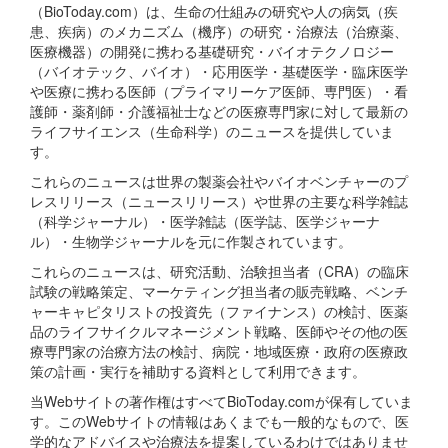
（BioToday.com）は、生命の仕組みの研究や人の病気（疾
患、疾病）のメカニズム（機序）の研究・治療法（治療薬、
医療機器）の開発に携わる基礎研究・バイオテクノロジー
（バイオテック、バイオ）・応用医学・基礎医学・臨床医学
や医療に携わる医師（プライマリーケア医師、専門医）・看
護師・薬剤師・介護福祉士などの医療専門家に対して最新の
ライフサイエンス（生命科学）のニュースを提供していま
す。
これらのニュースは世界の製薬会社やバイオベンチャーのプ
レスリリース（ニュースリリース）や世界の主要な科学雑誌
（科学ジャーナル）・医学雑誌（医学誌、医学ジャーナ
ル）・生物学ジャーナルを元に作製されています。
これらのニュースは、研究活動、治験担当者（CRA）の臨床
試験の戦略策定、マーケティング担当者の販売戦略、ベンチ
ャーキャピタリストの投資先（ファイナンス）の検討、医薬
品のライフサイクルマネージメント戦略、医師やその他の医
療専門家の治療方法の検討、病院・地域医療・政府の医療政
策の計画・実行を補助する資料として利用できます。
当Webサイトの著作権はすべてBioToday.comが保有していま
す。このWebサイトの情報はあくまでも一般的なもので、医
学的なアドバイスや治療法を提案しているわけではありませ