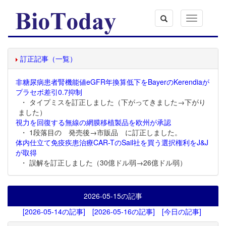
Toggle
navigation
訂正記事（一覧）
非糖尿病患者腎機能値eGFR年換算低下をBayerのKerendiaが
プラセボ差引0.7抑制
・ タイプミスを訂正しました（下がってきました→下がり
ました）
視力を回復する無線の網膜移植製品を欧州が承認
・ 1段落目の 発売後→市販品 に訂正しました。
体内仕立て免疫疾患治療CAR-TのSail社を買う選択権利をJ&J
が取得
・ 誤解を訂正しました（30億ドル弱→26億ドル弱）
2026-05-15
の記事
[2026-05-14の記事]
[2026-05-16の記事]
[今日の記事]