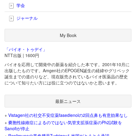
学会
ジャーナル
My Book
「バイオ・トゥデイ」
NTT出版 | 1600円
バイオを応用して開発中の新薬を紹介した本です。2001年10月に
出版したものです。Amgen社のEPOGEN誕生の経緯やグリベック
誕生までの道のりなど、現在販売されているバイオ医薬品の歴史
について知りたい方には役に立つのではないかと思います。
最新ニュース
+
Vistagen社の社交不安症薬fasedienolの2回点鼻も有意効果なし
+
嚢胞性線維症によるのではない気管支拡張症薬のPh2試験を
Sanofiが停止
+
Replimuneの黒色腫薬Tudriqevを米国がとうとう承認