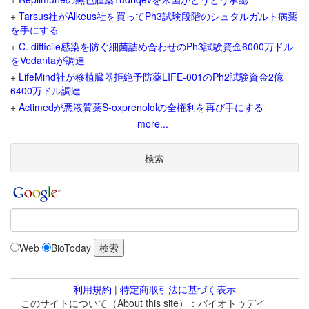
+
Tarsus社がAlkeus社を買ってPh3試験段階のシュタルガルト病薬
を手にする
+
C. difficile感染を防ぐ細菌詰め合わせのPh3試験資金6000万ドル
をVedantaが調達
+
LifeMind社が移植臓器拒絶予防薬LIFE-001のPh2試験資金2億
6400万ドル調達
+
Actimedが悪液質薬S-oxprenololの全権利を再び手にする
more...
検索
Web
BioToday
利用規約
|
特定商取引法に基づく表示
このサイトについて（About this site）：バイオトゥデイ