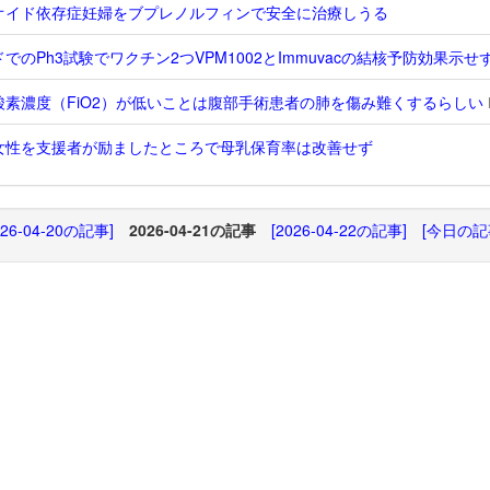
オイド依存症妊婦をブプレノルフィンで安全に治療しうる
でのPh3試験でワクチン2つVPM1002とImmuvacの結核予防効果示せ
酸素濃度（FiO2）が低いことは腹部手術患者の肺を傷み難くするらしい
女性を支援者が励ましたところで母乳保育率は改善せず
026-04-20の記事]
2026-04-21の記事
[2026-04-22の記事]
[今日の記