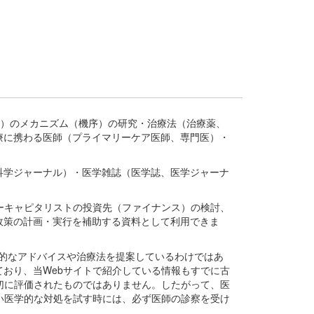
疾患、疾病）のメカニズム（機序）の研究・治療法（治療薬、
療に携わる医師（プライマリーケア医師、専門医）・
。
科学ジャーナル）・医学雑誌（医学誌、医学ジャーナ
ーキャピタリストの投資先（ファイナンス）の検討、
政策の計画・実行を補助する資料として利用できま
医学的なアドバイスや治療法を提案しているわけではあ
おり、当Webサイトで紹介している情報もすでに古
切に評価されたものではありません。したがって、医
い医学的な対処を試す時には、必ず医師の診察を受け