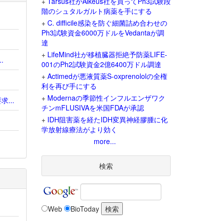
+
Tarsus社がAlkeus社を買ってPh3試験段
階のシュタルガルト病薬を手にする
+
C. difficile感染を防ぐ細菌詰め合わせの
Ph3試験資金6000万ドルをVedantaが調
達
+
LifeMind社が移植臓器拒絶予防薬LIFE-
.
001のPh2試験資金2億6400万ドル調達
+
Actimedが悪液質薬S-oxprenololの全権
利を再び手にする
+
Modernaの季節性インフルエンザワク
...
チンmFLUSIVAを米国FDAが承認
+
IDH阻害薬を経たIDH変異神経膠腫に化
学放射線療法がより効く
more...
検索
Web
BioToday