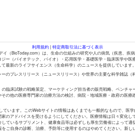
利用規約
|
特定商取引法に基づく表示
バイオトゥデイ（BioToday.com）は、生命の仕組みの研究や人の病気（
ロジー（バイオテック、バイオ）・応用医学・基礎医学・臨床医学や医
して最新のライフサイエンス（生命科学）のニュースを提供しています
ャーのプレスリリース（ニュースリリース）や世界の主要な科学雑誌（
A）の臨床試験の戦略策定、マーケティング担当者の販売戦略、ベンチャ
やその他の医療専門家の治療方法の検討、病院・地域医療・政府の医療
omが保有しています。このWebサイトの情報はあくまでも一般的なもので、
門家のアドバイスを受けるようにしてください。医療情報は日々変化して
紹介しているサプリメント、健康食品等は必ずしも厚生労働省によって適
情報をご自身の診断、治療、予防等に使用するのはやめてください。新し