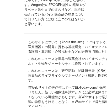
す。Amgen社のEPOGEN誕生の経緯やグ
リベック誕生までの道のりなど、現在販
売されているバイオ医薬品の歴史につい
て知りたい方には役に立つのではないか
と思います。
このサイトについて（About this site）：
医療機器）の開発に携わる基礎研究・バイオテクノ
看護師・薬剤師・介護福祉士などの医療専門家に対
これらのニュースは世界の製薬会社やバイオベンチ
ル）・生物学ジャーナルを元に作製されています。
これらのニュースは、研究活動、治験担当者（CR
医薬品のライフサイクルマネージメント戦略、医師
す。
当Webサイトの著作権はすべてBioToday.c
りません。新しい治療法を試すときには必ず医療専
くなっている可能性があります。当Webサイトで
師の診察をうけることなく、当Webサイトで得た
てください。