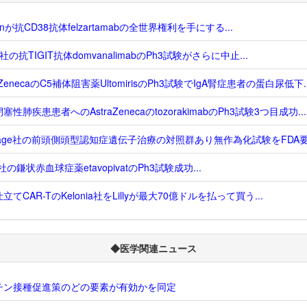
genが抗CD38抗体felzartamabの全世界権利を手にする...
us社の抗TIGIT抗体domvanalimabのPh3試験がさらに中止...
raZenecaのC5補体阻害薬UltomirisのPh3試験でIgA腎症患者の蛋白尿低下..
塞性肺疾患患者へのAstraZenecaのtozorakimabのPh3試験3つ目成功...
sage社の前頭側頭型認知症遺伝子治療の対照群あり無作為化試験をFDA要求
o社の鎌状赤血球症薬etavopivatのPh3試験成功...
立てCAR-TのKelonia社をLillyが最大70億ドルを払って買う...
◆医学関連ニュース
チン接種促進策のどの要素が有効かを同定