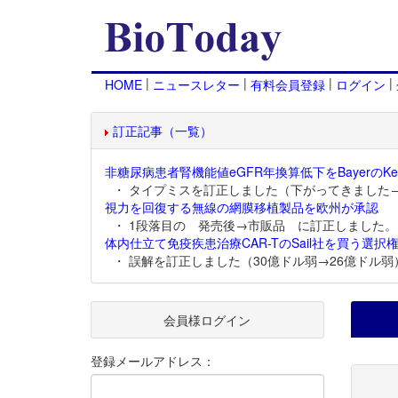
|
|
|
|
HOME
ニュースレター
有料会員登録
ログイン
訂正記事（一覧）
非糖尿病患者腎機能値eGFR年換算低下をBayerのKer
・ タイプミスを訂正しました（下がってきました
視力を回復する無線の網膜移植製品を欧州が承認
・ 1段落目の 発売後→市販品 に訂正しました。
体内仕立て免疫疾患治療CAR-TのSail社を買う選択権
・ 誤解を訂正しました（30億ドル弱→26億ドル弱
会員様ログイン
登録メールアドレス：