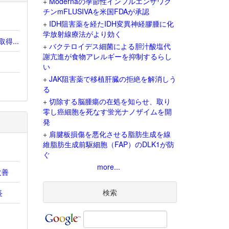
+
Modernaの季節性インフルエンザワク
チンmFLUSIVAを米国FDAが承認
+
IDH阻害薬を経たIDH変異神経膠腫に化
学放射線療法がより効く
得...
+
バクテロイデス細菌による胆汁酸塩代
謝亢進が食物アレルギーを抑制するらし
い
+
JAK阻害薬で移植肝臓の拒絶を解消しう
る
+
切除する脳腫瘍の在処を知らせ、取り
零し癌細胞を死なす蛍光ナノザイムを開
発
+
肩腱板損傷を悪化させる脂肪生成を線
維脂肪生成前駆細胞（FAP）のDLK1が防
ぐ
more...
改善
検索
長