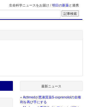
生命科学ニュースをお届け /
明日の新薬
と連携
最新ニュース
+
Actimedが悪液質薬S-oxprenololの全権
利を再び手にする