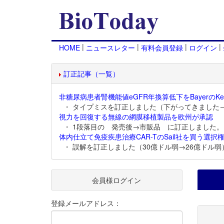
|
|
|
|
HOME
ニュースレター
有料会員登録
ログイン
訂正記事（一覧）
非糖尿病患者腎機能値eGFR年換算低下をBayerのKer
・ タイプミスを訂正しました（下がってきました
視力を回復する無線の網膜移植製品を欧州が承認
・ 1段落目の 発売後→市販品 に訂正しました。
体内仕立て免疫疾患治療CAR-TのSail社を買う選択権
・ 誤解を訂正しました（30億ドル弱→26億ドル弱
会員様ログイン
登録メールアドレス：