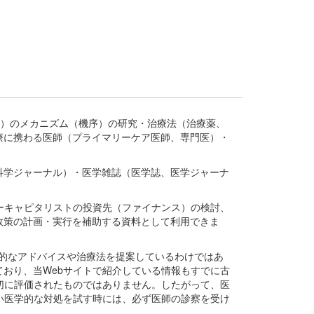
疾患、疾病）のメカニズム（機序）の研究・治療法（治療薬、
療に携わる医師（プライマリーケア医師、専門医）・
。
科学ジャーナル）・医学雑誌（医学誌、医学ジャーナ
ーキャピタリストの投資先（ファイナンス）の検討、
政策の計画・実行を補助する資料として利用できま
医学的なアドバイスや治療法を提案しているわけではあ
おり、当Webサイトで紹介している情報もすでに古
切に評価されたものではありません。したがって、医
い医学的な対処を試す時には、必ず医師の診察を受け