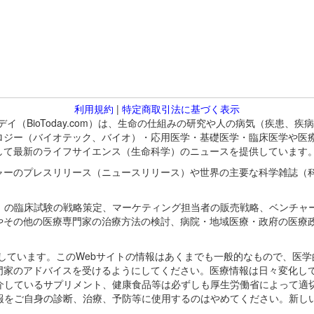
利用規約
|
特定商取引法に基づく表示
バイオトゥデイ（BioToday.com）は、生命の仕組みの研究や人の病気（
ロジー（バイオテック、バイオ）・応用医学・基礎医学・臨床医学や医
して最新のライフサイエンス（生命科学）のニュースを提供しています
ャーのプレスリリース（ニュースリリース）や世界の主要な科学雑誌（
A）の臨床試験の戦略策定、マーケティング担当者の販売戦略、ベンチャ
やその他の医療専門家の治療方法の検討、病院・地域医療・政府の医療
omが保有しています。このWebサイトの情報はあくまでも一般的なもので、
門家のアドバイスを受けるようにしてください。医療情報は日々変化して
紹介しているサプリメント、健康食品等は必ずしも厚生労働省によって適
情報をご自身の診断、治療、予防等に使用するのはやめてください。新し