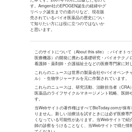
す。Amgen社のEPOGEN誕生の経緯やグ
リベック誕生までの道のりなど、現在販
売されているバイオ医薬品の歴史につい
て知りたい方には役に立つのではないか
と思います。
このサイトについて（About this site）：
医療機器）の開発に携わる基礎研究・バイオテクノ
看護師・薬剤師・介護福祉士などの医療専門家に対
これらのニュースは世界の製薬会社やバイオベンチ
ル）・生物学ジャーナルを元に作製されています。
これらのニュースは、研究活動、治験担当者（CR
医薬品のライフサイクルマネージメント戦略、医師
す。
当Webサイトの著作権はすべてBioToday.c
りません。新しい治療法を試すときには必ず医療専
くなっている可能性があります。当Webサイトで
師の診察をうけることなく、当Webサイトで得た
てください。