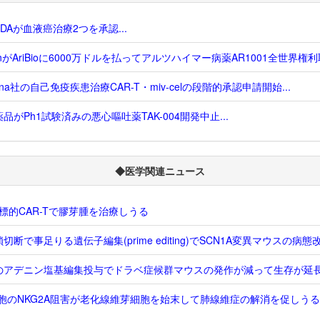
DAが血液癌治療2つを承認...
unがAriBioに6000万ドルを払ってアルツハイマー病薬AR1001全世界権利取
erna社の自己免疫疾患治療CAR-T・miv-celの段階的承認申請開始...
品がPh1試験済みの悪心嘔吐薬TAK-004開発中止...
◆医学関連ニュース
R標的CAR-Tで膠芽腫を治療しうる
切断で事足りる遺伝子編集(prime editing)でSCN1A変異マウスの病態
のアデニン塩基編集投与でドラベ症候群マウスの発作が減って生存が延
細胞のNKG2A阻害が老化線維芽細胞を始末して肺線維症の解消を促しうる