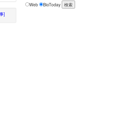
Web
BioToday
事]