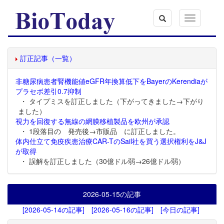
Toggle
navigation
訂正記事（一覧）
非糖尿病患者腎機能値eGFR年換算低下をBayerのKerendiaが
プラセボ差引0.7抑制
・ タイプミスを訂正しました（下がってきました→下がり
ました）
視力を回復する無線の網膜移植製品を欧州が承認
・ 1段落目の 発売後→市販品 に訂正しました。
体内仕立て免疫疾患治療CAR-TのSail社を買う選択権利をJ&J
が取得
・ 誤解を訂正しました（30億ドル弱→26億ドル弱）
2026-05-15
の記事
[2026-05-14の記事]
[2026-05-16の記事]
[今日の記事]