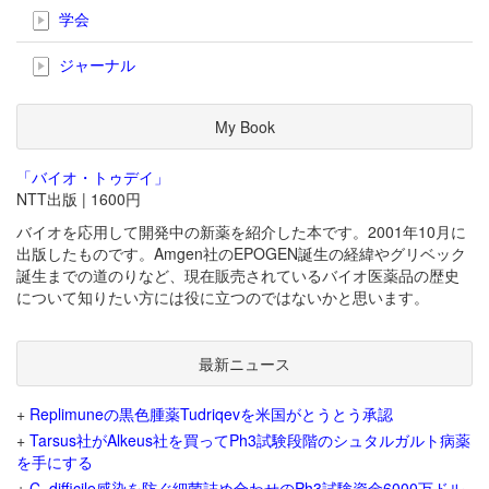
学会
ジャーナル
My Book
「バイオ・トゥデイ」
NTT出版 | 1600円
バイオを応用して開発中の新薬を紹介した本です。2001年10月に
出版したものです。Amgen社のEPOGEN誕生の経緯やグリベック
誕生までの道のりなど、現在販売されているバイオ医薬品の歴史
について知りたい方には役に立つのではないかと思います。
最新ニュース
+
Replimuneの黒色腫薬Tudriqevを米国がとうとう承認
+
Tarsus社がAlkeus社を買ってPh3試験段階のシュタルガルト病薬
を手にする
+
C. difficile感染を防ぐ細菌詰め合わせのPh3試験資金6000万ドル