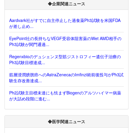
◆企業関連ニュース
Aardvark社がすでに自主停止した過食薬Ph3試験を米国FDA
が差し止め...
EyePoint社の長持ちなVEGF受容体阻害薬のWet AMD相手の
Ph3試験が関門通過...
Regenxbioのデュシェンヌ型筋ジストロフィー遺伝子治療の
Ph3試験目標達成...
筋層浸潤膀胱癌へのAstraZenecaのImfinzi術前後投与がPh3試
験生存改善達成...
Ph2試験主目標未達にも怯まずBiogenのアルツハイマー病薬
が大詰め段階に進む...
◆医学関連ニュース