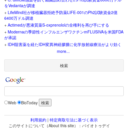
をVedantaが調達
+
LifeMind社が移植臓器拒絶予防薬LIFE-001のPh2試験資金2億
6400万ドル調達
+
Actimedが悪液質薬S-oxprenololの全権利を再び手にする
+
Modernaの季節性インフルエンザワクチンmFLUSIVAを米国FDA
が承認
+
IDH阻害薬を経たIDH変異神経膠腫に化学放射線療法がより効く
more...
検索
Web
BioToday
利用規約
|
特定商取引法に基づく表示
このサイトについて（About this site）：バイオトゥデイ