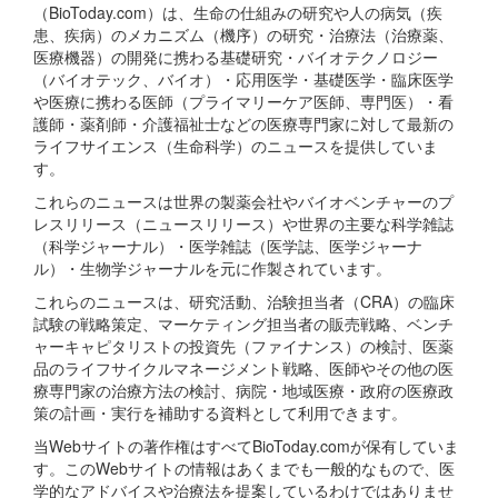
（BioToday.com）は、生命の仕組みの研究や人の病気（疾
患、疾病）のメカニズム（機序）の研究・治療法（治療薬、
医療機器）の開発に携わる基礎研究・バイオテクノロジー
（バイオテック、バイオ）・応用医学・基礎医学・臨床医学
や医療に携わる医師（プライマリーケア医師、専門医）・看
護師・薬剤師・介護福祉士などの医療専門家に対して最新の
ライフサイエンス（生命科学）のニュースを提供していま
す。
これらのニュースは世界の製薬会社やバイオベンチャーのプ
レスリリース（ニュースリリース）や世界の主要な科学雑誌
（科学ジャーナル）・医学雑誌（医学誌、医学ジャーナ
ル）・生物学ジャーナルを元に作製されています。
これらのニュースは、研究活動、治験担当者（CRA）の臨床
試験の戦略策定、マーケティング担当者の販売戦略、ベンチ
ャーキャピタリストの投資先（ファイナンス）の検討、医薬
品のライフサイクルマネージメント戦略、医師やその他の医
療専門家の治療方法の検討、病院・地域医療・政府の医療政
策の計画・実行を補助する資料として利用できます。
当Webサイトの著作権はすべてBioToday.comが保有していま
す。このWebサイトの情報はあくまでも一般的なもので、医
学的なアドバイスや治療法を提案しているわけではありませ