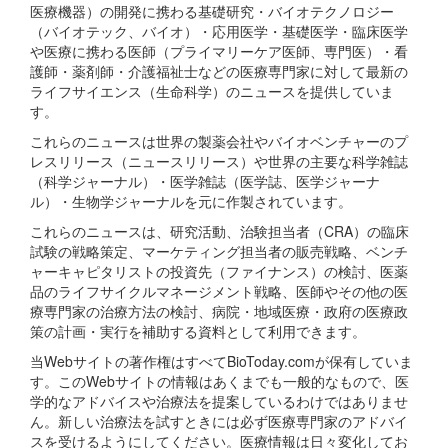
医療機器）の開発に携わる基礎研究・バイオテクノロジー
（バイオテック、バイオ）・応用医学・基礎医学・臨床医学
や医療に携わる医師（プライマリーケア医師、専門医）・看
護師・薬剤師・介護福祉士などの医療専門家に対して最新の
ライフサイエンス（生命科学）のニュースを提供していま
す。
これらのニュースは世界の製薬会社やバイオベンチャーのプ
レスリリース（ニュースリリース）や世界の主要な科学雑誌
（科学ジャーナル）・医学雑誌（医学誌、医学ジャーナ
ル）・生物学ジャーナルを元に作製されています。
これらのニュースは、研究活動、治験担当者（CRA）の臨床
試験の戦略策定、マーケティング担当者の販売戦略、ベンチ
ャーキャピタリストの投資先（ファイナンス）の検討、医薬
品のライフサイクルマネージメント戦略、医師やその他の医
療専門家の治療方法の検討、病院・地域医療・政府の医療政
策の計画・実行を補助する資料として利用できます。
当Webサイトの著作権はすべてBioToday.comが保有していま
す。このWebサイトの情報はあくまでも一般的なもので、医
学的なアドバイスや治療法を提案しているわけではありませ
ん。新しい治療法を試すときには必ず医療専門家のアドバイ
スを受けるようにしてください。医療情報は日々変化してお