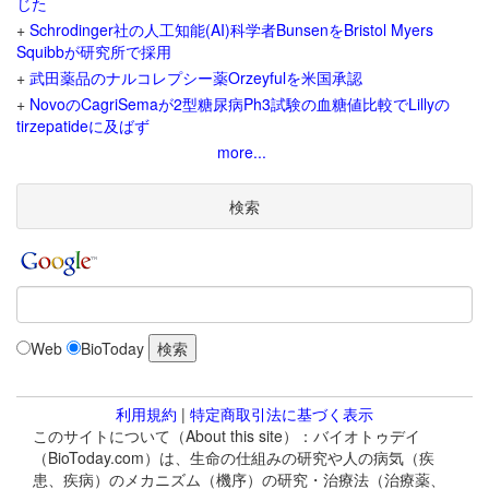
じた
+
Schrodinger社の人工知能(AI)科学者BunsenをBristol Myers
Squibbが研究所で採用
+
武田薬品のナルコレプシー薬Orzeyfulを米国承認
+
NovoのCagriSemaが2型糖尿病Ph3試験の血糖値比較でLillyの
tirzepatideに及ばず
more...
検索
Web
BioToday
利用規約
|
特定商取引法に基づく表示
このサイトについて（About this site）：バイオトゥデイ
（BioToday.com）は、生命の仕組みの研究や人の病気（疾
患、疾病）のメカニズム（機序）の研究・治療法（治療薬、