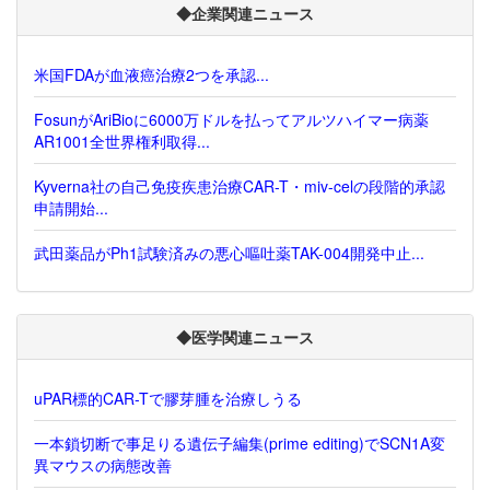
◆企業関連ニュース
米国FDAが血液癌治療2つを承認...
FosunがAriBioに6000万ドルを払ってアルツハイマー病薬
AR1001全世界権利取得...
Kyverna社の自己免疫疾患治療CAR-T・miv-celの段階的承認
申請開始...
武田薬品がPh1試験済みの悪心嘔吐薬TAK-004開発中止...
◆医学関連ニュース
uPAR標的CAR-Tで膠芽腫を治療しうる
一本鎖切断で事足りる遺伝子編集(prime editing)でSCN1A変
異マウスの病態改善