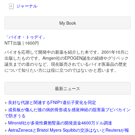
ジャーナル
My Book
「バイオ・トゥデイ」
NTT出版 | 1600円
バイオを応用して開発中の新薬を紹介した本です。2001年10月に
出版したものです。Amgen社のEPOGEN誕生の経緯やグリベック
誕生までの道のりなど、現在販売されているバイオ医薬品の歴史
について知りたい方には役に立つのではないかと思います。
最新ニュース
+
良好な代謝と関連するFNIP1遺伝子変化を同定
+
成長板が傷んだ後の病的骨形成を感覚神経の阻害薬ブピバカイン
で防ぎうる
+
Mironid社が多発性嚢胞腎薬の開発資金4600万ドル調達
+
AstraZenecaとBristol Myers Squibbの交渉はないとReutersが報