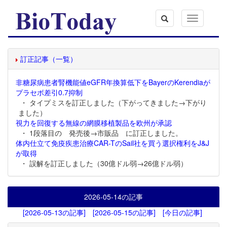
Toggle
navigation
訂正記事（一覧）
非糖尿病患者腎機能値eGFR年換算低下をBayerのKerendiaが
プラセボ差引0.7抑制
・ タイプミスを訂正しました（下がってきました→下がり
ました）
視力を回復する無線の網膜移植製品を欧州が承認
・ 1段落目の 発売後→市販品 に訂正しました。
体内仕立て免疫疾患治療CAR-TのSail社を買う選択権利をJ&J
が取得
・ 誤解を訂正しました（30億ドル弱→26億ドル弱）
2026-05-14
の記事
[2026-05-13の記事]
[2026-05-15の記事]
[今日の記事]