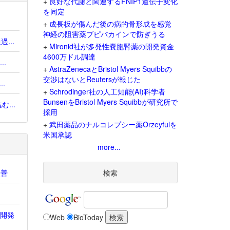
+
良好な代謝と関連するFNIP1遺伝子変化
を同定
+
成長板が傷んだ後の病的骨形成を感覚
神経の阻害薬ブピバカインで防ぎうる
...
+
Mironid社が多発性嚢胞腎薬の開発資金
4600万ドル調達
.
+
AstraZenecaとBristol Myers Squibbの
交渉はないとReutersが報じた
.
+
Schrodinger社の人工知能(AI)科学者
BunsenをBristol Myers Squibbが研究所で
...
採用
+
武田薬品のナルコレプシー薬Orzeyfulを
米国承認
more...
改善
検索
e開発
Web
BioToday