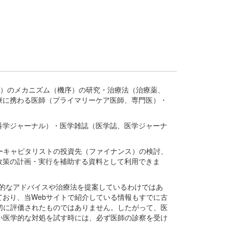
疾患、疾病）のメカニズム（機序）の研究・治療法（治療薬、
療に携わる医師（プライマリーケア医師、専門医）・
。
科学ジャーナル）・医学雑誌（医学誌、医学ジャーナ
ーキャピタリストの投資先（ファイナンス）の検討、
政策の計画・実行を補助する資料として利用できま
医学的なアドバイスや治療法を提案しているわけではあ
おり、当Webサイトで紹介している情報もすでに古
切に評価されたものではありません。したがって、医
い医学的な対処を試す時には、必ず医師の診察を受け