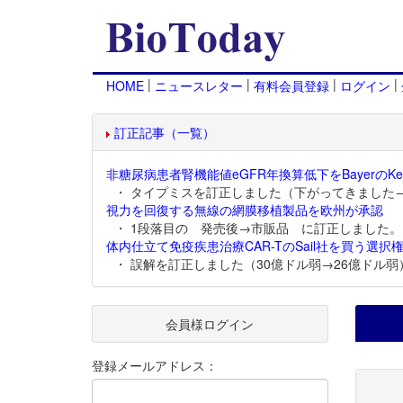
|
|
|
|
HOME
ニュースレター
有料会員登録
ログイン
訂正記事（一覧）
非糖尿病患者腎機能値eGFR年換算低下をBayerのKer
・ タイプミスを訂正しました（下がってきました
視力を回復する無線の網膜移植製品を欧州が承認
・ 1段落目の 発売後→市販品 に訂正しました。
体内仕立て免疫疾患治療CAR-TのSail社を買う選択権
・ 誤解を訂正しました（30億ドル弱→26億ドル弱
会員様ログイン
登録メールアドレス：