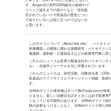
す。Amgen社のEPOGEN誕生の経緯やグ
リベック誕生までの道のりなど、現在販
売されているバイオ医薬品の歴史につい
て知りたい方には役に立つのではないか
と思います。
このサイトについて（About this site）：
医療機器）の開発に携わる基礎研究・バイオテクノ
看護師・薬剤師・介護福祉士などの医療専門家に対
これらのニュースは世界の製薬会社やバイオベンチ
ル）・生物学ジャーナルを元に作製されています。
これらのニュースは、研究活動、治験担当者（CR
医薬品のライフサイクルマネージメント戦略、医師
す。
当Webサイトの著作権はすべてBioToday.c
りません。新しい治療法を試すときには必ず医療専
くなっている可能性があります。当Webサイトで
師の診察をうけることなく、当Webサイトで得た
てください。