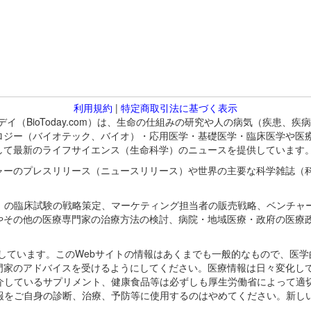
利用規約
|
特定商取引法に基づく表示
バイオトゥデイ（BioToday.com）は、生命の仕組みの研究や人の病気（
ロジー（バイオテック、バイオ）・応用医学・基礎医学・臨床医学や医
して最新のライフサイエンス（生命科学）のニュースを提供しています
ャーのプレスリリース（ニュースリリース）や世界の主要な科学雑誌（
A）の臨床試験の戦略策定、マーケティング担当者の販売戦略、ベンチャ
やその他の医療専門家の治療方法の検討、病院・地域医療・政府の医療
omが保有しています。このWebサイトの情報はあくまでも一般的なもので、
門家のアドバイスを受けるようにしてください。医療情報は日々変化して
紹介しているサプリメント、健康食品等は必ずしも厚生労働省によって適
情報をご自身の診断、治療、予防等に使用するのはやめてください。新し