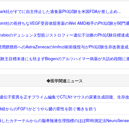
dvark社がすでに自主停止した過食薬Ph3試験を米国FDAが差し止め...
Point社の長持ちなVEGF受容体阻害薬のWet AMD相手のPh3試験が関門通過
enxbioのデュシェンヌ型筋ジストロフィー遺伝子治療のPh3試験目標達成..
潤膀胱癌へのAstraZenecaのImfinzi術前後投与がPh3試験生存改善達成..
試験主目標未達にも怯まずBiogenのアルツハイマー病薬が大詰め段階に進む
◆医学関連ニュース
S1遺伝子変異を正すプライム編集でCTLN1マウスの尿素生成回復、生存
神経からのFGF1がどうやら腱の変性を防ぐ働きを担う
挿したカテーテルからの脳脊髄液生理指標のほぼ即時測定法NeuroSens