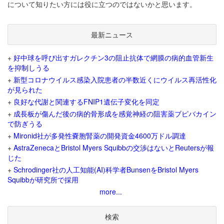
について知りたい方には役に立つのではないかと思います。
最新ニュース
+
好中球を呼び出すガレクチン3の阻止抗体で網膜の病的血管新生
を抑制しうる
+
新型コロナウイルス感染入院患者の半数近くにウイルス再活性化
が見られた
+
良好な代謝と関連するFNIP1遺伝子変化を同定
+
成長板が傷んだ後の病的骨形成を感覚神経の阻害薬ブピバカイン
で防ぎうる
+
Mironid社が多発性嚢胞腎薬の開発資金4600万ドル調達
+
AstraZenecaとBristol Myers Squibbの交渉はないとReutersが報
じた
+
Schrodinger社の人工知能(AI)科学者BunsenをBristol Myers
Squibbが研究所で採用
more...
検索