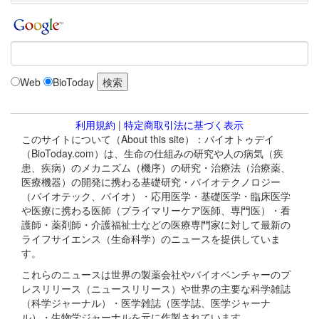
Web
BioToday
利用規約
|
特定商取引法に基づく表示
このサイトについて（About this site）：バイオトゥデイ
（BioToday.com）は、生命の仕組みの研究や人の病気（疾
患、疾病）のメカニズム（機序）の研究・治療法（治療薬、
医療機器）の開発に携わる基礎研究・バイオテクノロジー
（バイオテック、バイオ）・応用医学・基礎医学・臨床医学
や医療に携わる医師（プライマリーケア医師、専門医）・看
護師・薬剤師・介護福祉士などの医療専門家に対して最新の
ライフサイエンス（生命科学）のニュースを提供していま
す。
これらのニュースは世界の製薬会社やバイオベンチャーのプ
レスリリース（ニュースリリース）や世界の主要な科学雑誌
（科学ジャーナル）・医学雑誌（医学誌、医学ジャーナ
ル）・生物学ジャーナルを元に作製されています。