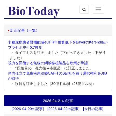
Toggle
navigation
訂正記事（一覧）
非糖尿病患者腎機能値eGFR年換算低下をBayerのKerendiaが
プラセボ差引0.7抑制
・ タイプミスを訂正しました（下がってきました→下がり
ました）
視力を回復する無線の網膜移植製品を欧州が承認
・ 1段落目の 発売後→市販品 に訂正しました。
体内仕立て免疫疾患治療CAR-TのSail社を買う選択権利をJ&J
が取得
・ 誤解を訂正しました（30億ドル弱→26億ドル弱）
2026-04-21
の記事
[2026-04-20の記事]
[2026-04-22の記事]
[今日の記事]