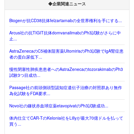
◆企業関連ニュース
Biogenが抗CD38抗体felzartamabの全世界権利を手にする...
Arcus社の抗TIGIT抗体domvanalimabのPh3試験がさらに中
止...
AstraZenecaのC5補体阻害薬UltomirisのPh3試験でIgA腎症患
者の蛋白尿低下...
慢性閉塞性肺疾患患者へのAstraZenecaのtozorakimabのPh3
試験3つ目成功...
Passage社の前頭側頭型認知症遺伝子治療の対照群あり無作
為化試験をFDA要求...
Novo社の鎌状赤血球症薬etavopivatのPh3試験成功...
体内仕立てCAR-TのKelonia社をLillyが最大70億ドルを払って
買う...