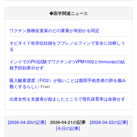
◆医学関連ニュース
ワクチン接種促進策のどの要素が有効かを同定
オピオイド依存症妊婦をブプレノルフィンで安全に治療しう
る
インドでのPh3試験でワクチン2つVPM1002とImmuvacの結
核予防効果示せず
吸入酸素濃度（FiO2）が低いことは腹部手術患者の肺を傷み
難くするらしい
Free!
出産女性を支援者が励ましたところで母乳保育率は改善せず
[2026-04-20の記事]
2026-04-21の記事
[2026-04-22の記事]
[今日の記事]