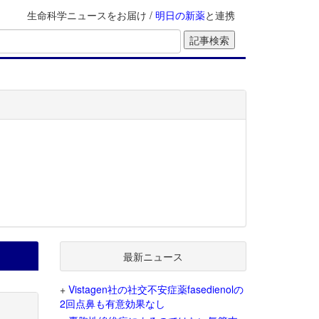
生命科学ニュースをお届け /
明日の新薬
と連携
最新ニュース
+
Vistagen社の社交不安症薬fasedienolの
2回点鼻も有意効果なし