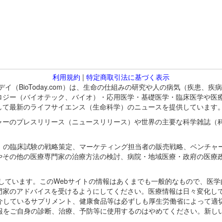
利用規約
|
特定商取引法に基づく表示
バイオトゥデイ（BioToday.com）は、生命の仕組みの研究や人の病気（
ロジー（バイオテック、バイオ）・応用医学・基礎医学・臨床医学や医
して最新のライフサイエンス（生命科学）のニュースを提供しています
ャーのプレスリリース（ニュースリリース）や世界の主要な科学雑誌（
A）の臨床試験の戦略策定、マーケティング担当者の販売戦略、ベンチャ
やその他の医療専門家の治療方法の検討、病院・地域医療・政府の医療
omが保有しています。このWebサイトの情報はあくまでも一般的なもので、
門家のアドバイスを受けるようにしてください。医療情報は日々変化して
紹介しているサプリメント、健康食品等は必ずしも厚生労働省によって適
情報をご自身の診断、治療、予防等に使用するのはやめてください。新し