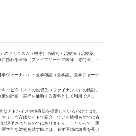
疾患、疾病）のメカニズム（機序）の研究・治療法（治療薬、
療に携わる医師（プライマリーケア医師、専門医）・
。
科学ジャーナル）・医学雑誌（医学誌、医学ジャーナ
ーキャピタリストの投資先（ファイナンス）の検討、
政策の計画・実行を補助する資料として利用できま
医学的なアドバイスや治療法を提案しているわけではあ
おり、当Webサイトで紹介している情報もすでに古
切に評価されたものではありません。したがって、医
い医学的な対処を試す時には、必ず医師の診察を受け