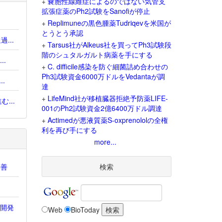
+
嚢胞性線維症によるのではない気管支
拡張症薬のPh2試験をSanofiが停止
+
Replimuneの黒色腫薬Tudriqevを米国が
とうとう承認
...
+
Tarsus社がAlkeus社を買ってPh3試験段
階のシュタルガルト病薬を手にする
.
+
C. difficile感染を防ぐ細菌詰め合わせの
Ph3試験資金6000万ドルをVedantaが調
.
達
+
LifeMind社が移植臓器拒絶予防薬LIFE-
...
001のPh2試験資金2億6400万ドル調達
+
Actimedが悪液質薬S-oxprenololの全権
利を再び手にする
more...
改善
検索
e開発
Web
BioToday