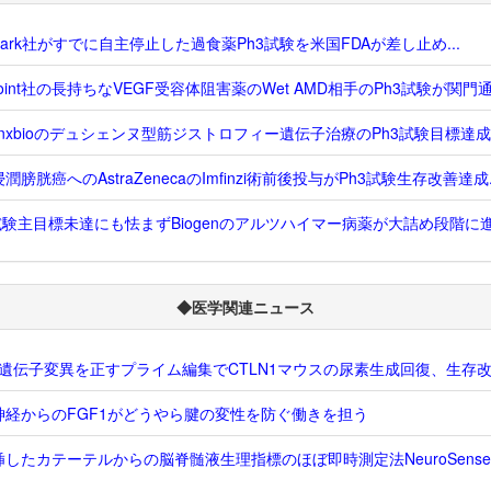
dvark社がすでに自主停止した過食薬Ph3試験を米国FDAが差し止め...
Point社の長持ちなVEGF受容体阻害薬のWet AMD相手のPh3試験が関門通過
enxbioのデュシェンヌ型筋ジストロフィー遺伝子治療のPh3試験目標達成..
潤膀胱癌へのAstraZenecaのImfinzi術前後投与がPh3試験生存改善達成..
試験主目標未達にも怯まずBiogenのアルツハイマー病薬が大詰め段階に進む
◆医学関連ニュース
S1遺伝子変異を正すプライム編集でCTLN1マウスの尿素生成回復、生存
神経からのFGF1がどうやら腱の変性を防ぐ働きを担う
挿したカテーテルからの脳脊髄液生理指標のほぼ即時測定法NeuroSens