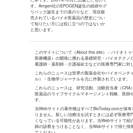
す。Amgen社のEPOGEN誕生の経緯やグ
リベック誕生までの道のりなど、現在販
売されているバイオ医薬品の歴史につい
て知りたい方には役に立つのではないか
と思います。
このサイトについて（About this site）：
医療機器）の開発に携わる基礎研究・バイオテクノ
看護師・薬剤師・介護福祉士などの医療専門家に対
これらのニュースは世界の製薬会社やバイオベンチ
ル）・生物学ジャーナルを元に作製されています。
これらのニュースは、研究活動、治験担当者（CR
医薬品のライフサイクルマネージメント戦略、医師
す。
当Webサイトの著作権はすべてBioToday.c
りません。新しい治療法を試すときには必ず医療専
くなっている可能性があります。当Webサイトで
師の診察をうけることなく、当Webサイトで得た
てください。