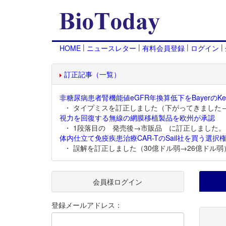
|
|
|
|
HOME
ニュースレター
有料会員登録
ログイン
訂正記事（一覧）
非糖尿病患者腎機能値eGFR年換算低下をBayerのKer
・ タイプミスを訂正しました（下がってきました
視力を回復する無線の網膜移植製品を欧州が承認
・ 1段落目の 発売後→市販品 に訂正しました。
体内仕立て免疫疾患治療CAR-TのSail社を買う選択権
・ 誤解を訂正しました（30億ドル弱→26億ドル弱
会員様ログイン
登録メールアドレス：