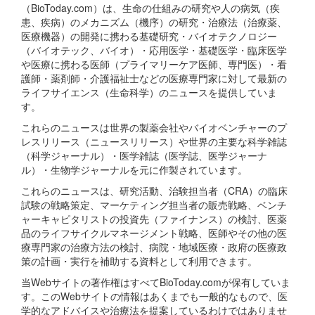
（BioToday.com）は、生命の仕組みの研究や人の病気（疾
患、疾病）のメカニズム（機序）の研究・治療法（治療薬、
医療機器）の開発に携わる基礎研究・バイオテクノロジー
（バイオテック、バイオ）・応用医学・基礎医学・臨床医学
や医療に携わる医師（プライマリーケア医師、専門医）・看
護師・薬剤師・介護福祉士などの医療専門家に対して最新の
ライフサイエンス（生命科学）のニュースを提供していま
す。
これらのニュースは世界の製薬会社やバイオベンチャーのプ
レスリリース（ニュースリリース）や世界の主要な科学雑誌
（科学ジャーナル）・医学雑誌（医学誌、医学ジャーナ
ル）・生物学ジャーナルを元に作製されています。
これらのニュースは、研究活動、治験担当者（CRA）の臨床
試験の戦略策定、マーケティング担当者の販売戦略、ベンチ
ャーキャピタリストの投資先（ファイナンス）の検討、医薬
品のライフサイクルマネージメント戦略、医師やその他の医
療専門家の治療方法の検討、病院・地域医療・政府の医療政
策の計画・実行を補助する資料として利用できます。
当Webサイトの著作権はすべてBioToday.comが保有していま
す。このWebサイトの情報はあくまでも一般的なもので、医
学的なアドバイスや治療法を提案しているわけではありませ