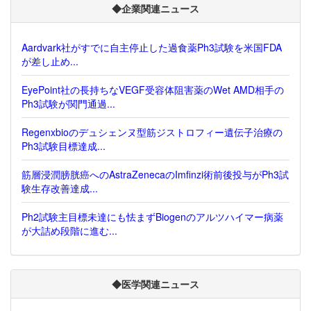
◆企業関連ニュース
Aardvark社がすでに自主停止した過食薬Ph3試験を米国FDA
が差し止め...
EyePoint社の長持ちなVEGF受容体阻害薬のWet AMD相手の
Ph3試験が関門通過...
Regenxbioのデュシェンヌ型筋ジストロフィー遺伝子治療の
Ph3試験目標達成...
筋層浸潤膀胱癌へのAstraZenecaのImfinzi術前後投与がPh3試
験生存改善達成...
Ph2試験主目標未達にも怯まずBiogenのアルツハイマー病薬
が大詰め段階に進む...
◆医学関連ニュース