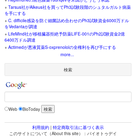
+
Tarsus社がAlkeus社を買ってPh3試験段階のシュタルガルト病薬
を手にする
+
C. difficile感染を防ぐ細菌詰め合わせのPh3試験資金6000万ドル
をVedantaが調達
+
LifeMind社が移植臓器拒絶予防薬LIFE-001のPh2試験資金2億
6400万ドル調達
+
Actimedが悪液質薬S-oxprenololの全権利を再び手にする
more...
検索
Web
BioToday
利用規約
|
特定商取引法に基づく表示
このサイトについて（About this site）：バイオトゥデイ