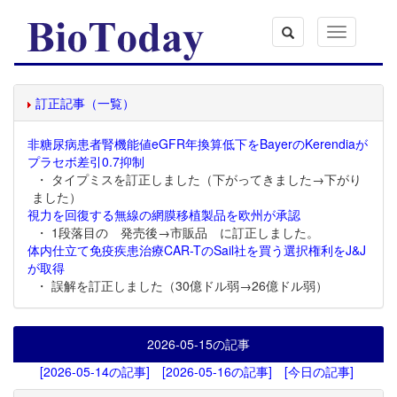
Toggle
navigation
訂正記事（一覧）
非糖尿病患者腎機能値eGFR年換算低下をBayerのKerendiaが
プラセボ差引0.7抑制
・ タイプミスを訂正しました（下がってきました→下がり
ました）
視力を回復する無線の網膜移植製品を欧州が承認
・ 1段落目の 発売後→市販品 に訂正しました。
体内仕立て免疫疾患治療CAR-TのSail社を買う選択権利をJ&J
が取得
・ 誤解を訂正しました（30億ドル弱→26億ドル弱）
2026-05-15
の記事
[2026-05-14の記事]
[2026-05-16の記事]
[今日の記事]