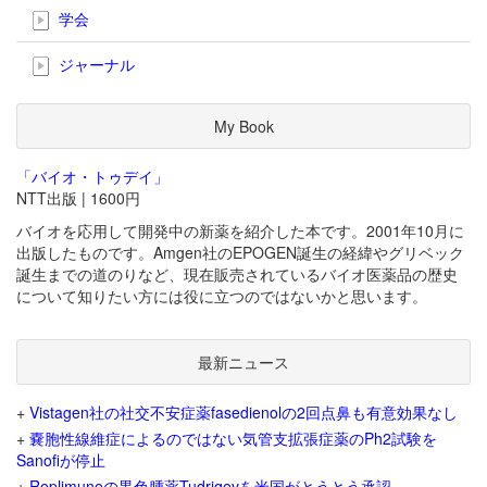
学会
ジャーナル
My Book
「バイオ・トゥデイ」
NTT出版 | 1600円
バイオを応用して開発中の新薬を紹介した本です。2001年10月に
出版したものです。Amgen社のEPOGEN誕生の経緯やグリベック
誕生までの道のりなど、現在販売されているバイオ医薬品の歴史
について知りたい方には役に立つのではないかと思います。
最新ニュース
+
Vistagen社の社交不安症薬fasedienolの2回点鼻も有意効果なし
+
嚢胞性線維症によるのではない気管支拡張症薬のPh2試験を
Sanofiが停止
+
Replimuneの黒色腫薬Tudriqevを米国がとうとう承認