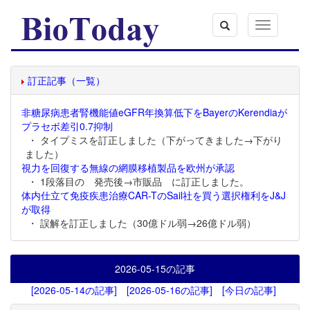
Toggle
navigation
訂正記事（一覧）
非糖尿病患者腎機能値eGFR年換算低下をBayerのKerendiaが
プラセボ差引0.7抑制
・ タイプミスを訂正しました（下がってきました→下がり
ました）
視力を回復する無線の網膜移植製品を欧州が承認
・ 1段落目の 発売後→市販品 に訂正しました。
体内仕立て免疫疾患治療CAR-TのSail社を買う選択権利をJ&J
が取得
・ 誤解を訂正しました（30億ドル弱→26億ドル弱）
2026-05-15
の記事
[2026-05-14の記事]
[2026-05-16の記事]
[今日の記事]