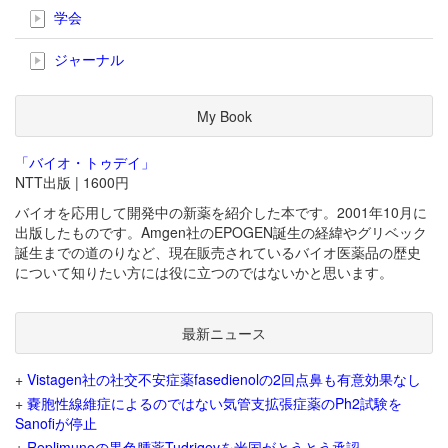
学会
ジャーナル
My Book
「バイオ・トゥデイ」
NTT出版 | 1600円
バイオを応用して開発中の新薬を紹介した本です。2001年10月に
出版したものです。Amgen社のEPOGEN誕生の経緯やグリベック
誕生までの道のりなど、現在販売されているバイオ医薬品の歴史
について知りたい方には役に立つのではないかと思います。
最新ニュース
+
Vistagen社の社交不安症薬fasedienolの2回点鼻も有意効果なし
+
嚢胞性線維症によるのではない気管支拡張症薬のPh2試験を
Sanofiが停止
+
Replimuneの黒色腫薬Tudriqevを米国がとうとう承認