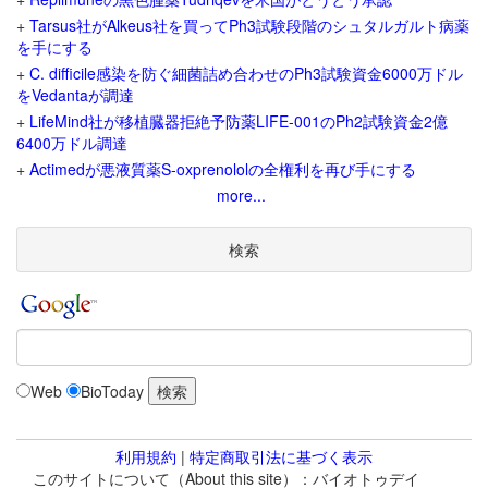
+
Tarsus社がAlkeus社を買ってPh3試験段階のシュタルガルト病薬
を手にする
+
C. difficile感染を防ぐ細菌詰め合わせのPh3試験資金6000万ドル
をVedantaが調達
+
LifeMind社が移植臓器拒絶予防薬LIFE-001のPh2試験資金2億
6400万ドル調達
+
Actimedが悪液質薬S-oxprenololの全権利を再び手にする
more...
検索
Web
BioToday
利用規約
|
特定商取引法に基づく表示
このサイトについて（About this site）：バイオトゥデイ