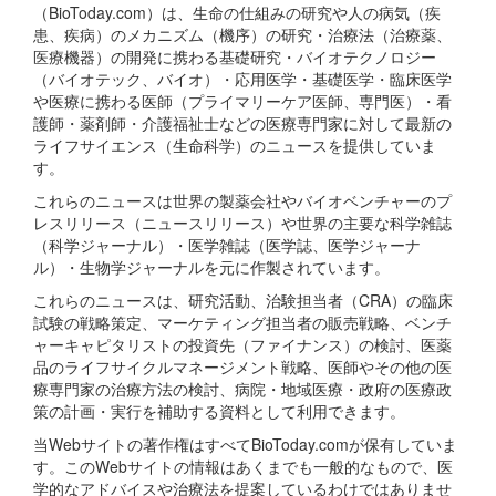
（BioToday.com）は、生命の仕組みの研究や人の病気（疾
患、疾病）のメカニズム（機序）の研究・治療法（治療薬、
医療機器）の開発に携わる基礎研究・バイオテクノロジー
（バイオテック、バイオ）・応用医学・基礎医学・臨床医学
や医療に携わる医師（プライマリーケア医師、専門医）・看
護師・薬剤師・介護福祉士などの医療専門家に対して最新の
ライフサイエンス（生命科学）のニュースを提供していま
す。
これらのニュースは世界の製薬会社やバイオベンチャーのプ
レスリリース（ニュースリリース）や世界の主要な科学雑誌
（科学ジャーナル）・医学雑誌（医学誌、医学ジャーナ
ル）・生物学ジャーナルを元に作製されています。
これらのニュースは、研究活動、治験担当者（CRA）の臨床
試験の戦略策定、マーケティング担当者の販売戦略、ベンチ
ャーキャピタリストの投資先（ファイナンス）の検討、医薬
品のライフサイクルマネージメント戦略、医師やその他の医
療専門家の治療方法の検討、病院・地域医療・政府の医療政
策の計画・実行を補助する資料として利用できます。
当Webサイトの著作権はすべてBioToday.comが保有していま
す。このWebサイトの情報はあくまでも一般的なもので、医
学的なアドバイスや治療法を提案しているわけではありませ