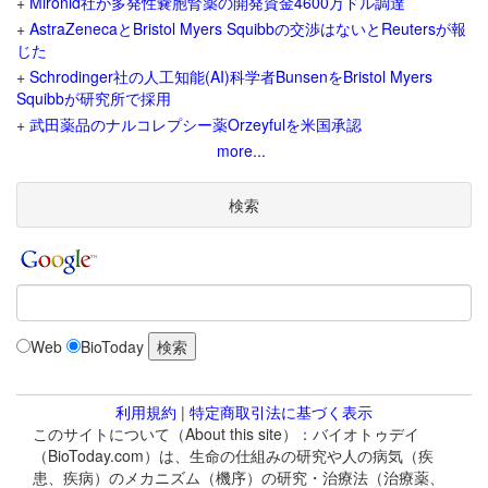
+
Mironid社が多発性嚢胞腎薬の開発資金4600万ドル調達
+
AstraZenecaとBristol Myers Squibbの交渉はないとReutersが報
じた
+
Schrodinger社の人工知能(AI)科学者BunsenをBristol Myers
Squibbが研究所で採用
+
武田薬品のナルコレプシー薬Orzeyfulを米国承認
more...
検索
Web
BioToday
利用規約
|
特定商取引法に基づく表示
このサイトについて（About this site）：バイオトゥデイ
（BioToday.com）は、生命の仕組みの研究や人の病気（疾
患、疾病）のメカニズム（機序）の研究・治療法（治療薬、