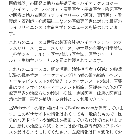
医療機器）の開発に携わる基礎研究・バイオテクノロジー
（バイオテック、バイオ）・応用医学・基礎医学・臨床医学
や医療に携わる医師（プライマリーケア医師、専門医）・看
護師・薬剤師・介護福祉士などの医療専門家に対して最新の
ライフサイエンス（生命科学）のニュースを提供していま
す。
これらのニュースは世界の製薬会社やバイオベンチャーのプ
レスリリース（ニュースリリース）や世界の主要な科学雑誌
（科学ジャーナル）・医学雑誌（医学誌、医学ジャーナ
ル）・生物学ジャーナルを元に作製されています。
これらのニュースは、研究活動、治験担当者（CRA）の臨床
試験の戦略策定、マーケティング担当者の販売戦略、ベンチ
ャーキャピタリストの投資先（ファイナンス）の検討、医薬
品のライフサイクルマネージメント戦略、医師やその他の医
療専門家の治療方法の検討、病院・地域医療・政府の医療政
策の計画・実行を補助する資料として利用できます。
当Webサイトの著作権はすべてBioToday.comが保有していま
す。このWebサイトの情報はあくまでも一般的なもので、医
学的なアドバイスや治療法を提案しているわけではありませ
ん。新しい治療法を試すときには必ず医療専門家のアドバイ
スを受けるようにしてください。医療情報は日々変化してお