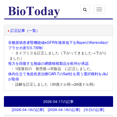
Toggle
navigation
訂正記事（一覧）
非糖尿病患者腎機能値eGFR年換算低下をBayerのKerendiaが
プラセボ差引0.7抑制
・ タイプミスを訂正しました（下がってきました→下がり
ました）
視力を回復する無線の網膜移植製品を欧州が承認
・ 1段落目の 発売後→市販品 に訂正しました。
体内仕立て免疫疾患治療CAR-TのSail社を買う選択権利をJ&J
が取得
・ 誤解を訂正しました（30億ドル弱→26億ドル弱）
2026-04-17
の記事
[2026-04-16の記事]
[2026-04-18の記事]
[今日の記事]