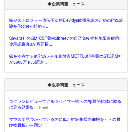
◆企業関連ニュース
筋ジストロフィー遺伝子治療Elevidys欧州承認のためのPh3試
験をRocheが始める...
Savara社のGM-CSF薬Molbreeviの自己免疫性肺胞蛋白症用
途承認審査3か月延長...
癌を治療するmRNAメチル化酵素METTL3阻害薬のSTORM社
が5600万ドル調達...
◆医学関連ニュース
コクランレビューでアルツハイマー病へのAβ標的抗体に取る
に足る効果なし
Free!
マウスで見つかっているのに似た幹細胞様の細胞をヒトの骨
端軟骨板から同定