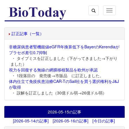
Toggle
navigation
訂正記事（一覧）
非糖尿病患者腎機能値eGFR年換算低下をBayerのKerendiaが
プラセボ差引0.7抑制
・ タイプミスを訂正しました（下がってきました→下がり
ました）
視力を回復する無線の網膜移植製品を欧州が承認
・ 1段落目の 発売後→市販品 に訂正しました。
体内仕立て免疫疾患治療CAR-TのSail社を買う選択権利をJ&J
が取得
・ 誤解を訂正しました（30億ドル弱→26億ドル弱）
2026-05-15
の記事
[2026-05-14の記事]
[2026-05-16の記事]
[今日の記事]