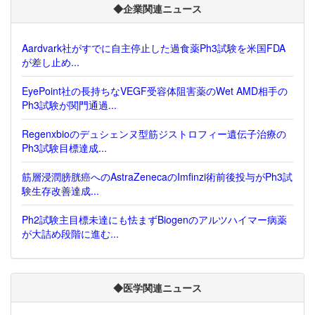
◆企業関連ニュース
Aardvark社がすでに自主停止した過食薬Ph3試験を米国FDA
が差し止め...
EyePoint社の長持ちなVEGF受容体阻害薬のWet AMD相手の
Ph3試験が関門通過...
Regenxbioのデュシェンヌ型筋ジストロフィー遺伝子治療の
Ph3試験目標達成...
筋層浸潤膀胱癌へのAstraZenecaのImfinzi術前後投与がPh3試
験生存改善達成...
Ph2試験主目標未達にも怯まずBiogenのアルツハイマー病薬
が大詰め段階に進む...
◆医学関連ニュース