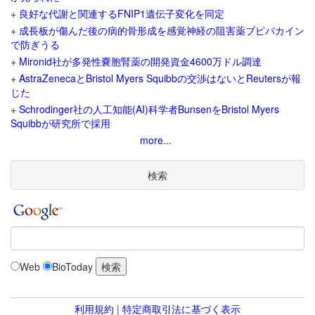
+
良好な代謝と関連するFNIP1遺伝子変化を同定
+
成長板が傷んだ後の病的骨形成を感覚神経の阻害薬ブピバカイン
で防ぎうる
+
Mironid社が多発性嚢胞腎薬の開発資金4600万ドル調達
+
AstraZenecaとBristol Myers Squibbの交渉はないとReutersが報
じた
+
Schrodinger社の人工知能(AI)科学者BunsenをBristol Myers
Squibbが研究所で採用
more...
検索
Web
BioToday
利用規約
|
特定商取引法に基づく表示