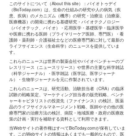
このサイトについて（About this site）：バイオトゥデイ
（BioToday.com）は、生命の仕組みの研究や人の病気（疾
患、疾病）のメカニズム（機序）の研究・治療法（治療薬、
医療機器）の開発に携わる基礎研究・バイオテクノロジー
（バイオテック、バイオ）・応用医学・基礎医学・臨床医学
や医療に携わる医師（プライマリーケア医師、専門医）・看
護師・薬剤師・介護福祉士などの医療専門家に対して最新の
ライフサイエンス（生命科学）のニュースを提供していま
す。
これらのニュースは世界の製薬会社やバイオベンチャーのプ
レスリリース（ニュースリリース）や世界の主要な科学雑誌
（科学ジャーナル）・医学雑誌（医学誌、医学ジャーナ
ル）・生物学ジャーナルを元に作製されています。
これらのニュースは、研究活動、治験担当者（CRA）の臨床
試験の戦略策定、マーケティング担当者の販売戦略、ベンチ
ャーキャピタリストの投資先（ファイナンス）の検討、医薬
品のライフサイクルマネージメント戦略、医師やその他の医
療専門家の治療方法の検討、病院・地域医療・政府の医療政
策の計画・実行を補助する資料として利用できます。
当Webサイトの著作権はすべてBioToday.comが保有していま
す。このWebサイトの情報はあくまでも一般的なもので、医