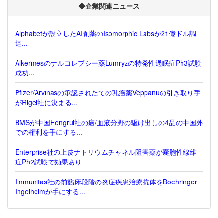
◆企業関連ニュース
Alphabetが設立したAI創薬のIsomorphic Labsが21億ドル調
達...
Alkermesのナルコレプシー薬Lumryzの特発性過眠症Ph3試験
成功...
Pfizer/Arvinasの承認されたての乳癌薬Veppanuの引き取り手
がRigel社に決まる...
BMSが中国Hengrui社の癌/血液分野の駆け出しの4品の中国外
での権利を手にする...
Enterprise社の上皮ナトリウムチャネル阻害薬が嚢胞性線維
症Ph2試験で効果あり...
Immunitas社の前臨床段階の炎症疾患治療抗体をBoehringer
Ingelheimが手にする...