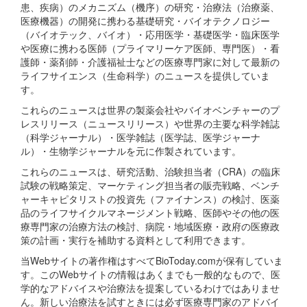
患、疾病）のメカニズム（機序）の研究・治療法（治療薬、
医療機器）の開発に携わる基礎研究・バイオテクノロジー
（バイオテック、バイオ）・応用医学・基礎医学・臨床医学
や医療に携わる医師（プライマリーケア医師、専門医）・看
護師・薬剤師・介護福祉士などの医療専門家に対して最新の
ライフサイエンス（生命科学）のニュースを提供していま
す。
これらのニュースは世界の製薬会社やバイオベンチャーのプ
レスリリース（ニュースリリース）や世界の主要な科学雑誌
（科学ジャーナル）・医学雑誌（医学誌、医学ジャーナ
ル）・生物学ジャーナルを元に作製されています。
これらのニュースは、研究活動、治験担当者（CRA）の臨床
試験の戦略策定、マーケティング担当者の販売戦略、ベンチ
ャーキャピタリストの投資先（ファイナンス）の検討、医薬
品のライフサイクルマネージメント戦略、医師やその他の医
療専門家の治療方法の検討、病院・地域医療・政府の医療政
策の計画・実行を補助する資料として利用できます。
当Webサイトの著作権はすべてBioToday.comが保有していま
す。このWebサイトの情報はあくまでも一般的なもので、医
学的なアドバイスや治療法を提案しているわけではありませ
ん。新しい治療法を試すときには必ず医療専門家のアドバイ