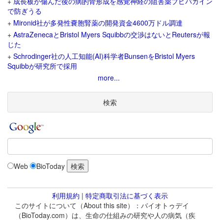
+
成長板が傷んだ後の病的骨形成を感覚神経の阻害薬ブピバカイン
で防ぎうる
+
Mironid社が多発性嚢胞腎薬の開発資金4600万ドル調達
+
AstraZenecaとBristol Myers Squibbの交渉はないとReutersが報
じた
+
Schrodinger社の人工知能(AI)科学者BunsenをBristol Myers
Squibbが研究所で採用
more...
検索
Web
BioToday
利用規約
|
特定商取引法に基づく表示
このサイトについて（About this site）：バイオトゥデイ
（BioToday.com）は、生命の仕組みの研究や人の病気（疾