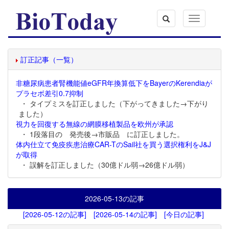
Toggle
navigation
訂正記事（一覧）
非糖尿病患者腎機能値eGFR年換算低下をBayerのKerendiaが
プラセボ差引0.7抑制
・ タイプミスを訂正しました（下がってきました→下がり
ました）
視力を回復する無線の網膜移植製品を欧州が承認
・ 1段落目の 発売後→市販品 に訂正しました。
体内仕立て免疫疾患治療CAR-TのSail社を買う選択権利をJ&J
が取得
・ 誤解を訂正しました（30億ドル弱→26億ドル弱）
2026-05-13
の記事
[2026-05-12の記事]
[2026-05-14の記事]
[今日の記事]