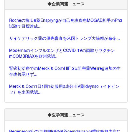
◆企業関連ニュース
Rocheの抗IL-6薬Enspryngが自己免疫疾患MOGAD相手のPh3
試験で目標達成...
サイケデリック薬の優先審査を米国トランプ大統領が命令...
ModernaのインフルエンザとCOVID-19の両取りワクチン
mCOMBRIAXを欧州承認...
腎癌初治療でのMerck & CoのHIF-2α阻害薬Welireg追加の生
存改善示せず...
Merck & Coの1日1回1錠服用2成分HIV薬Idvynso（イドビン
ソ）を米国承認...
◆医学関連ニュース
Regeneron社のC5抑制siRNA薬cemdisiranが重症筋無力症に