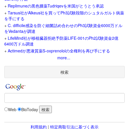
+
Replimuneの黒色腫薬Tudriqevを米国がとうとう承認
+
Tarsus社がAlkeus社を買ってPh3試験段階のシュタルガルト病薬
を手にする
+
C. difficile感染を防ぐ細菌詰め合わせのPh3試験資金6000万ドル
をVedantaが調達
+
LifeMind社が移植臓器拒絶予防薬LIFE-001のPh2試験資金2億
6400万ドル調達
+
Actimedが悪液質薬S-oxprenololの全権利を再び手にする
more...
検索
Web
BioToday
利用規約
|
特定商取引法に基づく表示