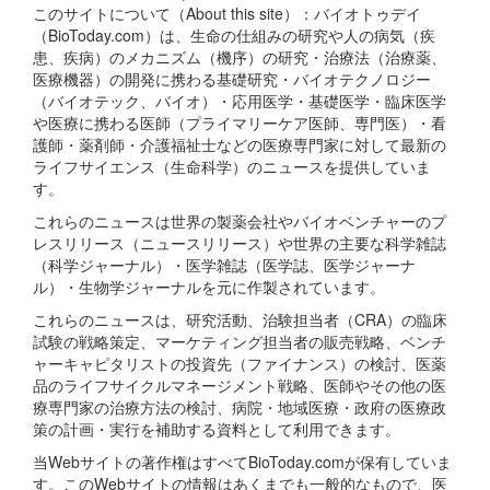
このサイトについて（About this site）：バイオトゥデイ
（BioToday.com）は、生命の仕組みの研究や人の病気（疾
患、疾病）のメカニズム（機序）の研究・治療法（治療薬、
医療機器）の開発に携わる基礎研究・バイオテクノロジー
（バイオテック、バイオ）・応用医学・基礎医学・臨床医学
や医療に携わる医師（プライマリーケア医師、専門医）・看
護師・薬剤師・介護福祉士などの医療専門家に対して最新の
ライフサイエンス（生命科学）のニュースを提供していま
す。
これらのニュースは世界の製薬会社やバイオベンチャーのプ
レスリリース（ニュースリリース）や世界の主要な科学雑誌
（科学ジャーナル）・医学雑誌（医学誌、医学ジャーナ
ル）・生物学ジャーナルを元に作製されています。
これらのニュースは、研究活動、治験担当者（CRA）の臨床
試験の戦略策定、マーケティング担当者の販売戦略、ベンチ
ャーキャピタリストの投資先（ファイナンス）の検討、医薬
品のライフサイクルマネージメント戦略、医師やその他の医
療専門家の治療方法の検討、病院・地域医療・政府の医療政
策の計画・実行を補助する資料として利用できます。
当Webサイトの著作権はすべてBioToday.comが保有していま
す。このWebサイトの情報はあくまでも一般的なもので、医