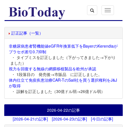
Toggle
navigation
訂正記事（一覧）
非糖尿病患者腎機能値eGFR年換算低下をBayerのKerendiaが
プラセボ差引0.7抑制
・ タイプミスを訂正しました（下がってきました→下がり
ました）
視力を回復する無線の網膜移植製品を欧州が承認
・ 1段落目の 発売後→市販品 に訂正しました。
体内仕立て免疫疾患治療CAR-TのSail社を買う選択権利をJ&J
が取得
・ 誤解を訂正しました（30億ドル弱→26億ドル弱）
2026-04-22
の記事
[2026-04-21の記事]
[2026-04-23の記事]
[今日の記事]