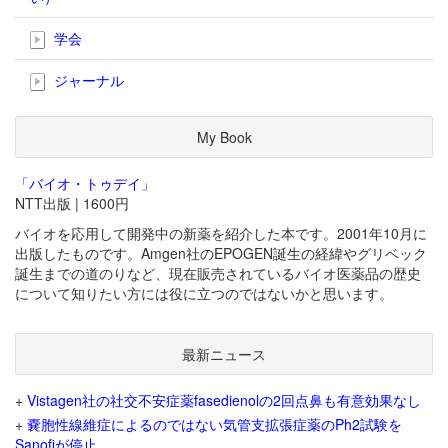
学会
ジャーナル
My Book
「バイオ・トゥデイ」
NTT出版 | 1600円
バイオを応用して開発中の新薬を紹介した本です。2001年10月に
出版したものです。Amgen社のEPOGEN誕生の経緯やグリベック
誕生までの道のりなど、現在販売されているバイオ医薬品の歴史
について知りたい方には役に立つのではないかと思います。
最新ニュース
+
Vistagen社の社交不安症薬fasedienolの2回点鼻も有意効果なし
+
嚢胞性線維症によるのではない気管支拡張症薬のPh2試験を
Sanofiが停止