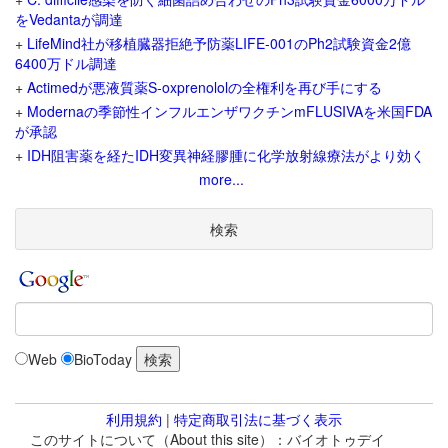
をVedantaが調達
+
LifeMind社が移植臓器拒絶予防薬LIFE-001のPh2試験資金2億
6400万ドル調達
+
Actimedが悪液質薬S-oxprenololの全権利を再び手にする
+
Modernaの季節性インフルエンザワクチンmFLUSIVAを米国FDA
が承認
+
IDH阻害薬を経たIDH変異神経膠腫に化学放射線療法がより効く
more...
検索
Web
BioToday
利用規約
|
特定商取引法に基づく表示
このサイトについて（About this site）：バイオトゥデイ