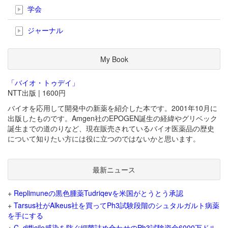
学会
ジャーナル
My Book
「バイオ・トゥデイ」
NTT出版 | 1600円
バイオを応用して開発中の新薬を紹介した本です。2001年10月に
出版したものです。Amgen社のEPOGEN誕生の経緯やグリベック
誕生までの道のりなど、現在販売されているバイオ医薬品の歴史
について知りたい方には役に立つのではないかと思います。
最新ニュース
+
Replimuneの黒色腫薬Tudriqevを米国がとうとう承認
+
Tarsus社がAlkeus社を買ってPh3試験段階のシュタルガルト病薬
を手にする
+
C. difficile感染を防ぐ細菌詰め合わせのPh3試験資金6000万ドル