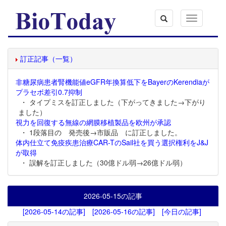
Toggle
navigation
訂正記事（一覧）
非糖尿病患者腎機能値eGFR年換算低下をBayerのKerendiaが
プラセボ差引0.7抑制
・ タイプミスを訂正しました（下がってきました→下がり
ました）
視力を回復する無線の網膜移植製品を欧州が承認
・ 1段落目の 発売後→市販品 に訂正しました。
体内仕立て免疫疾患治療CAR-TのSail社を買う選択権利をJ&J
が取得
・ 誤解を訂正しました（30億ドル弱→26億ドル弱）
2026-05-15
の記事
[2026-05-14の記事]
[2026-05-16の記事]
[今日の記事]