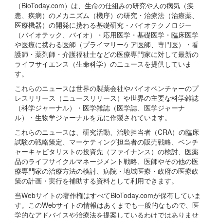
（BioToday.com）は、生命の仕組みの研究や人の病気（疾
患、疾病）のメカニズム（機序）の研究・治療法（治療薬、
医療機器）の開発に携わる基礎研究・バイオテクノロジー
（バイオテック、バイオ）・応用医学・基礎医学・臨床医学
や医療に携わる医師（プライマリーケア医師、専門医）・看
護師・薬剤師・介護福祉士などの医療専門家に対して最新の
ライフサイエンス（生命科学）のニュースを提供していま
す。
これらのニュースは世界の製薬会社やバイオベンチャーのプ
レスリリース（ニュースリリース）や世界の主要な科学雑誌
（科学ジャーナル）・医学雑誌（医学誌、医学ジャーナ
ル）・生物学ジャーナルを元に作製されています。
これらのニュースは、研究活動、治験担当者（CRA）の臨床
試験の戦略策定、マーケティング担当者の販売戦略、ベンチ
ャーキャピタリストの投資先（ファイナンス）の検討、医薬
品のライフサイクルマネージメント戦略、医師やその他の医
療専門家の治療方法の検討、病院・地域医療・政府の医療政
策の計画・実行を補助する資料として利用できます。
当Webサイトの著作権はすべてBioToday.comが保有していま
す。このWebサイトの情報はあくまでも一般的なもので、医
学的なアドバイスや治療法を提案しているわけではありませ