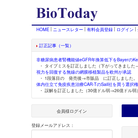
|
|
|
|
HOME
ニュースレター
有料会員登録
ログイン
訂正記事（一覧）
非糖尿病患者腎機能値eGFR年換算低下をBayerのKer
・ タイプミスを訂正しました（下がってきました
視力を回復する無線の網膜移植製品を欧州が承認
・ 1段落目の 発売後→市販品 に訂正しました。
体内仕立て免疫疾患治療CAR-TのSail社を買う選択権
・ 誤解を訂正しました（30億ドル弱→26億ドル弱
会員様ログイン
登録メールアドレス：