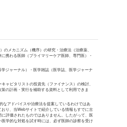
疾患、疾病）のメカニズム（機序）の研究・治療法（治療薬、
療に携わる医師（プライマリーケア医師、専門医）・
。
科学ジャーナル）・医学雑誌（医学誌、医学ジャーナ
ーキャピタリストの投資先（ファイナンス）の検討、
政策の計画・実行を補助する資料として利用できま
医学的なアドバイスや治療法を提案しているわけではあ
おり、当Webサイトで紹介している情報もすでに古
切に評価されたものではありません。したがって、医
い医学的な対処を試す時には、必ず医師の診察を受け