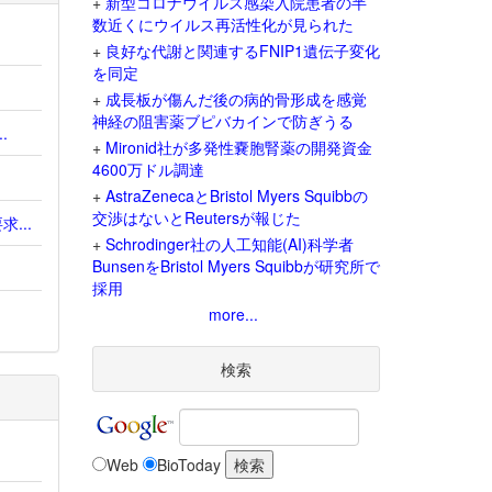
+
新型コロナウイルス感染入院患者の半
数近くにウイルス再活性化が見られた
+
良好な代謝と関連するFNIP1遺伝子変化
を同定
+
成長板が傷んだ後の病的骨形成を感覚
神経の阻害薬ブピバカインで防ぎうる
.
+
Mironid社が多発性嚢胞腎薬の開発資金
4600万ドル調達
+
AstraZenecaとBristol Myers Squibbの
交渉はないとReutersが報じた
...
+
Schrodinger社の人工知能(AI)科学者
BunsenをBristol Myers Squibbが研究所で
採用
more...
検索
Web
BioToday