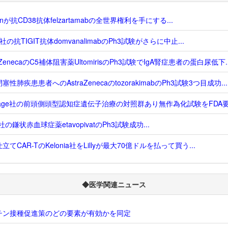
genが抗CD38抗体felzartamabの全世界権利を手にする...
us社の抗TIGIT抗体domvanalimabのPh3試験がさらに中止...
raZenecaのC5補体阻害薬UltomirisのPh3試験でIgA腎症患者の蛋白尿低下..
塞性肺疾患患者へのAstraZenecaのtozorakimabのPh3試験3つ目成功...
sage社の前頭側頭型認知症遺伝子治療の対照群あり無作為化試験をFDA要求
o社の鎌状赤血球症薬etavopivatのPh3試験成功...
立てCAR-TのKelonia社をLillyが最大70億ドルを払って買う...
◆医学関連ニュース
チン接種促進策のどの要素が有効かを同定