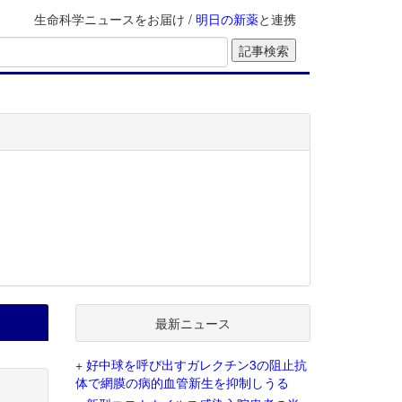
生命科学ニュースをお届け /
明日の新薬
と連携
最新ニュース
+
好中球を呼び出すガレクチン3の阻止抗
体で網膜の病的血管新生を抑制しうる