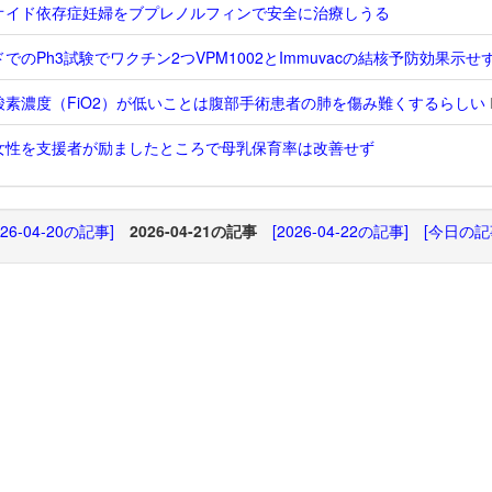
オイド依存症妊婦をブプレノルフィンで安全に治療しうる
でのPh3試験でワクチン2つVPM1002とImmuvacの結核予防効果示せ
酸素濃度（FiO2）が低いことは腹部手術患者の肺を傷み難くするらしい
女性を支援者が励ましたところで母乳保育率は改善せず
026-04-20の記事]
2026-04-21の記事
[2026-04-22の記事]
[今日の記