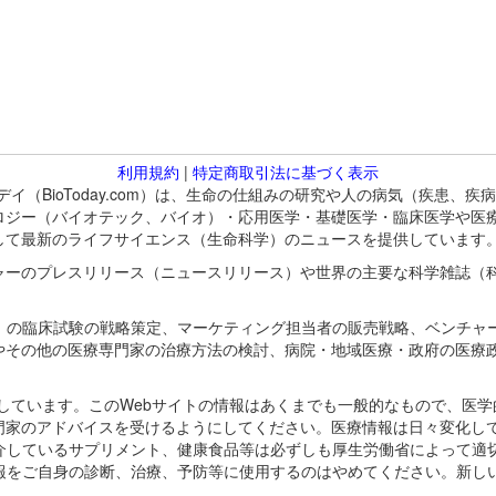
利用規約
|
特定商取引法に基づく表示
バイオトゥデイ（BioToday.com）は、生命の仕組みの研究や人の病気（
ロジー（バイオテック、バイオ）・応用医学・基礎医学・臨床医学や医
して最新のライフサイエンス（生命科学）のニュースを提供しています
ャーのプレスリリース（ニュースリリース）や世界の主要な科学雑誌（
A）の臨床試験の戦略策定、マーケティング担当者の販売戦略、ベンチャ
やその他の医療専門家の治療方法の検討、病院・地域医療・政府の医療
omが保有しています。このWebサイトの情報はあくまでも一般的なもので、
門家のアドバイスを受けるようにしてください。医療情報は日々変化して
紹介しているサプリメント、健康食品等は必ずしも厚生労働省によって適
情報をご自身の診断、治療、予防等に使用するのはやめてください。新し