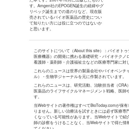
す。Amgen社のEPOGEN誕生の経緯やグ
リベック誕生までの道のりなど、現在販
売されているバイオ医薬品の歴史につい
て知りたい方には役に立つのではないか
と思います。
このサイトについて（About this site）：
医療機器）の開発に携わる基礎研究・バイオテクノ
看護師・薬剤師・介護福祉士などの医療専門家に対
これらのニュースは世界の製薬会社やバイオベンチ
ル）・生物学ジャーナルを元に作製されています。
これらのニュースは、研究活動、治験担当者（CR
医薬品のライフサイクルマネージメント戦略、医師
す。
当Webサイトの著作権はすべてBioToday.c
りません。新しい治療法を試すときには必ず医療専
くなっている可能性があります。当Webサイトで
師の診察をうけることなく、当Webサイトで得た
てください。