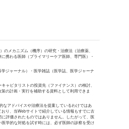
疾患、疾病）のメカニズム（機序）の研究・治療法（治療薬、
療に携わる医師（プライマリーケア医師、専門医）・
。
科学ジャーナル）・医学雑誌（医学誌、医学ジャーナ
ーキャピタリストの投資先（ファイナンス）の検討、
政策の計画・実行を補助する資料として利用できま
医学的なアドバイスや治療法を提案しているわけではあ
おり、当Webサイトで紹介している情報もすでに古
切に評価されたものではありません。したがって、医
い医学的な対処を試す時には、必ず医師の診察を受け