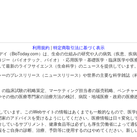
利用規約
|
特定商取引法に基づく表示
バイオトゥデイ（BioToday.com）は、生命の仕組みの研究や人の病気（
ロジー（バイオテック、バイオ）・応用医学・基礎医学・臨床医学や医
して最新のライフサイエンス（生命科学）のニュースを提供しています
ャーのプレスリリース（ニュースリリース）や世界の主要な科学雑誌（
A）の臨床試験の戦略策定、マーケティング担当者の販売戦略、ベンチャ
やその他の医療専門家の治療方法の検討、病院・地域医療・政府の医療
omが保有しています。このWebサイトの情報はあくまでも一般的なもので、
門家のアドバイスを受けるようにしてください。医療情報は日々変化して
紹介しているサプリメント、健康食品等は必ずしも厚生労働省によって適
情報をご自身の診断、治療、予防等に使用するのはやめてください。新し