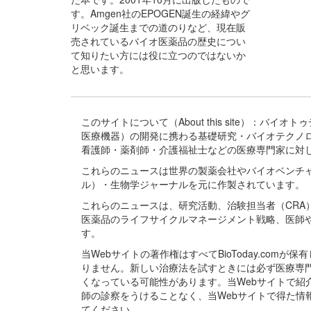
す。Amgen社のEPOGEN誕生の経緯やグ
リベック誕生までの道のりなど、現在販
売されているバイオ医薬品の歴史につい
て知りたい方には役に立つのではないか
と思います。
このサイトについて（About this site）：
医療機器）の開発に携わる基礎研究・バイオテクノ
看護師・薬剤師・介護福祉士などの医療専門家に対
これらのニュースは世界の製薬会社やバイオベンチ
ル）・生物学ジャーナルを元に作製されています。
これらのニュースは、研究活動、治験担当者（CR
医薬品のライフサイクルマネージメント戦略、医師
す。
当Webサイトの著作権はすべてBioToday.c
りません。新しい治療法を試すときには必ず医療専
くなっている可能性があります。当Webサイトで
師の診察をうけることなく、当Webサイトで得た
てください。