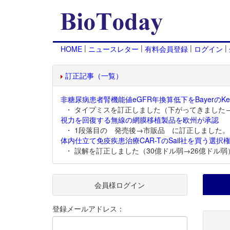
|
|
|
|
HOME
ニュースレター
有料会員登録
ログイン
訂正記事（一覧）
非糖尿病患者腎機能値eGFR年換算低下をBayerのKer
・ タイプミスを訂正しました（下がってきました
視力を回復する無線の網膜移植製品を欧州が承認
・ 1段落目の 発売後→市販品 に訂正しました。
体内仕立て免疫疾患治療CAR-TのSail社を買う選択権
・ 誤解を訂正しました（30億ドル弱→26億ドル弱
会員様ログイン
登録メールアドレス：