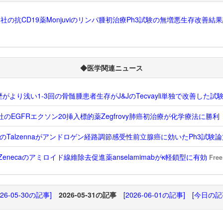
yte社の抗CD19薬Monjuviのリンパ腫初治療Ph3試験の無増悪生存改善結
◆医学関連ニュース
がより浅い1-3回の骨髄腫患者生存がJ&JのTecvayli単独で改善した試
al社のEGFRエクソン20挿入標的薬Zegfrovy肺癌初治療が化学療法に勝利
zerのTalzennaがアンドロゲン経路調節感受性前立腺癌に効いたPh3試験
raZenecaのアミロイド線維除去促進薬anselamimabがκ軽鎖型に有効
Free
026-05-30の記事]
2026-05-31の記事
[2026-06-01の記事]
[今日の記