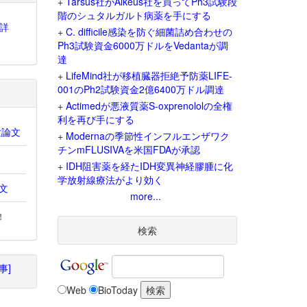
+
Tarsus社がAlkeus社を買ってPh3試験段
階のシュタルガルト病薬を手にする
果詳
+
C. difficile感染を防ぐ細菌詰め合わせの
Ph3試験資金6000万ドルをVedantaが調
達
+
LifeMind社が移植臓器拒絶予防薬LIFE-
001のPh2試験資金2億6400万ドル調達
+
Actimedが悪液質薬S-oxprenololの全権
利を再び手にする
験論文
+
Modernaの季節性インフルエンザワク
チンmFLUSIVAを米国FDAが承認
+
IDH阻害薬を経たIDH変異神経膠腫に化
学放射線療法がより効く
論文
more...
!
検索
事]
Web
BioToday