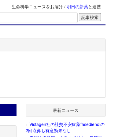
生命科学ニュースをお届け /
明日の新薬
と連携
最新ニュース
+
Vistagen社の社交不安症薬fasedienolの
2回点鼻も有意効果なし