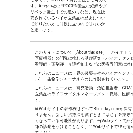
す。Amgen社のEPOGEN誕生の経緯やグ
リベック誕生までの道のりなど、現在販
売されているバイオ医薬品の歴史につい
て知りたい方には役に立つのではないか
と思います。
このサイトについて（About this site）：
医療機器）の開発に携わる基礎研究・バイオテクノ
看護師・薬剤師・介護福祉士などの医療専門家に対
これらのニュースは世界の製薬会社やバイオベンチ
ル）・生物学ジャーナルを元に作製されています。
これらのニュースは、研究活動、治験担当者（CR
医薬品のライフサイクルマネージメント戦略、医師
す。
当Webサイトの著作権はすべてBioToday.c
りません。新しい治療法を試すときには必ず医療専
くなっている可能性があります。当Webサイトで
師の診察をうけることなく、当Webサイトで得た
てください。