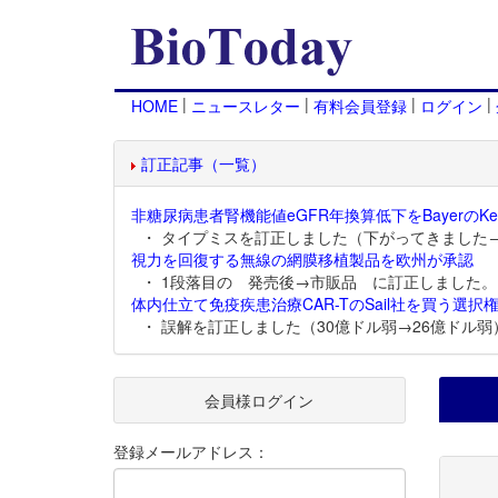
|
|
|
|
HOME
ニュースレター
有料会員登録
ログイン
訂正記事（一覧）
非糖尿病患者腎機能値eGFR年換算低下をBayerのKer
・ タイプミスを訂正しました（下がってきました
視力を回復する無線の網膜移植製品を欧州が承認
・ 1段落目の 発売後→市販品 に訂正しました。
体内仕立て免疫疾患治療CAR-TのSail社を買う選択権
・ 誤解を訂正しました（30億ドル弱→26億ドル弱
会員様ログイン
登録メールアドレス：