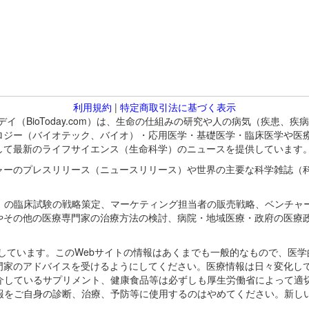
利用規約
|
特定商取引法に基づく表示
バイオトゥデイ（BioToday.com）は、生命の仕組みの研究や人の病気（
ロジー（バイオテック、バイオ）・応用医学・基礎医学・臨床医学や医
して最新のライフサイエンス（生命科学）のニュースを提供しています
ャーのプレスリリース（ニュースリリース）や世界の主要な科学雑誌（
A）の臨床試験の戦略策定、マーケティング担当者の販売戦略、ベンチャ
やその他の医療専門家の治療方法の検討、病院・地域医療・政府の医療
omが保有しています。このWebサイトの情報はあくまでも一般的なもので、
門家のアドバイスを受けるようにしてください。医療情報は日々変化して
紹介しているサプリメント、健康食品等は必ずしも厚生労働省によって適
情報をご自身の診断、治療、予防等に使用するのはやめてください。新し