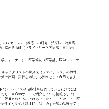
疾患、疾病）のメカニズム（機序）の研究・治療法（治療薬、
療に携わる医師（プライマリーケア医師、専門医）・
。
科学ジャーナル）・医学雑誌（医学誌、医学ジャーナ
ーキャピタリストの投資先（ファイナンス）の検討、
政策の計画・実行を補助する資料として利用できま
医学的なアドバイスや治療法を提案しているわけではあ
おり、当Webサイトで紹介している情報もすでに古
切に評価されたものではありません。したがって、医
い医学的な対処を試す時には、必ず医師の診察を受け