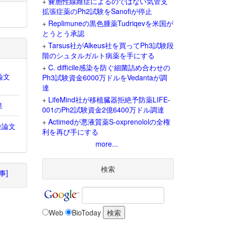
+
嚢胞性線維症によるのではない気管支
拡張症薬のPh2試験をSanofiが停止
+
Replimuneの黒色腫薬Tudriqevを米国が
とうとう承認
+
Tarsus社がAlkeus社を買ってPh3試験段
階のシュタルガルト病薬を手にする
+
C. difficile感染を防ぐ細菌詰め合わせの
論文
Ph3試験資金6000万ドルをVedantaが調
達
+
LifeMind社が移植臓器拒絶予防薬LIFE-
果
001のPh2試験資金2億6400万ドル調達
+
Actimedが悪液質薬S-oxprenololの全権
試験論文
利を再び手にする
more...
検索
事]
Web
BioToday