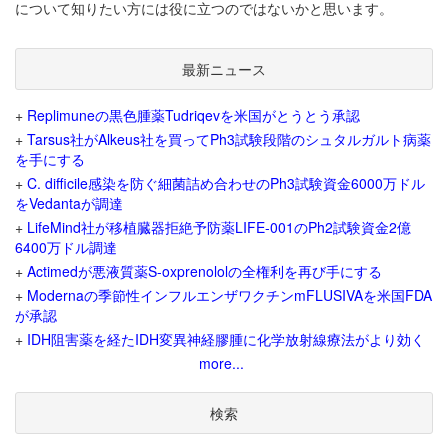
について知りたい方には役に立つのではないかと思います。
最新ニュース
+
Replimuneの黒色腫薬Tudriqevを米国がとうとう承認
+
Tarsus社がAlkeus社を買ってPh3試験段階のシュタルガルト病薬
を手にする
+
C. difficile感染を防ぐ細菌詰め合わせのPh3試験資金6000万ドル
をVedantaが調達
+
LifeMind社が移植臓器拒絶予防薬LIFE-001のPh2試験資金2億
6400万ドル調達
+
Actimedが悪液質薬S-oxprenololの全権利を再び手にする
+
Modernaの季節性インフルエンザワクチンmFLUSIVAを米国FDA
が承認
+
IDH阻害薬を経たIDH変異神経膠腫に化学放射線療法がより効く
more...
検索