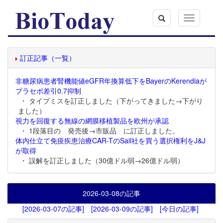
Toggle
navigation
訂正記事（一覧）
非糖尿病患者腎機能値eGFR年換算低下をBayerのKerendiaが
プラセボ差引0.7抑制
・ タイプミスを訂正しました（下がってきました→下がり
ました）
視力を回復する無線の網膜移植製品を欧州が承認
・ 1段落目の 発売後→市販品 に訂正しました。
体内仕立て免疫疾患治療CAR-TのSail社を買う選択権利をJ&J
が取得
・ 誤解を訂正しました（30億ドル弱→26億ドル弱）
2026-03-08
の記事
[2026-03-07の記事]
[2026-03-09の記事]
[今日の記事]