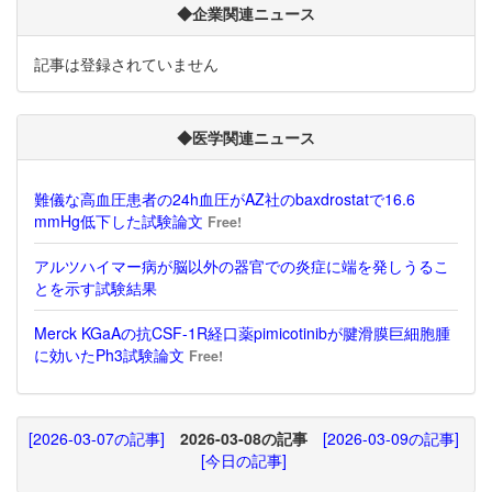
◆企業関連ニュース
記事は登録されていません
◆医学関連ニュース
難儀な高血圧患者の24h血圧がAZ社のbaxdrostatで16.6
mmHg低下した試験論文
Free!
アルツハイマー病が脳以外の器官での炎症に端を発しうるこ
とを示す試験結果
Merck KGaAの抗CSF-1R経口薬pimicotinibが腱滑膜巨細胞腫
に効いたPh3試験論文
Free!
[2026-03-07の記事]
2026-03-08の記事
[2026-03-09の記事]
[今日の記事]