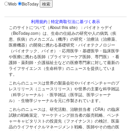
Web
BioToday
利用規約
|
特定商取引法に基づく表示
このサイトについて（About this site）：バイオトゥデイ
（BioToday.com）は、生命の仕組みの研究や人の病気（疾
患、疾病）のメカニズム（機序）の研究・治療法（治療薬、
医療機器）の開発に携わる基礎研究・バイオテクノロジー
（バイオテック、バイオ）・応用医学・基礎医学・臨床医学
や医療に携わる医師（プライマリーケア医師、専門医）・看
護師・薬剤師・介護福祉士などの医療専門家に対して最新の
ライフサイエンス（生命科学）のニュースを提供していま
す。
これらのニュースは世界の製薬会社やバイオベンチャーのプ
レスリリース（ニュースリリース）や世界の主要な科学雑誌
（科学ジャーナル）・医学雑誌（医学誌、医学ジャーナ
ル）・生物学ジャーナルを元に作製されています。
これらのニュースは、研究活動、治験担当者（CRA）の臨床
試験の戦略策定、マーケティング担当者の販売戦略、ベンチ
ャーキャピタリストの投資先（ファイナンス）の検討、医薬
品のライフサイクルマネージメント戦略、医師やその他の医