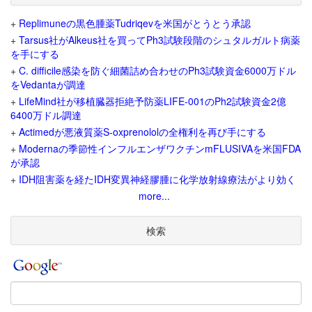
+
Replimuneの黒色腫薬Tudriqevを米国がとうとう承認
+
Tarsus社がAlkeus社を買ってPh3試験段階のシュタルガルト病薬
を手にする
+
C. difficile感染を防ぐ細菌詰め合わせのPh3試験資金6000万ドル
をVedantaが調達
+
LifeMind社が移植臓器拒絶予防薬LIFE-001のPh2試験資金2億
6400万ドル調達
+
Actimedが悪液質薬S-oxprenololの全権利を再び手にする
+
Modernaの季節性インフルエンザワクチンmFLUSIVAを米国FDA
が承認
+
IDH阻害薬を経たIDH変異神経膠腫に化学放射線療法がより効く
more...
検索