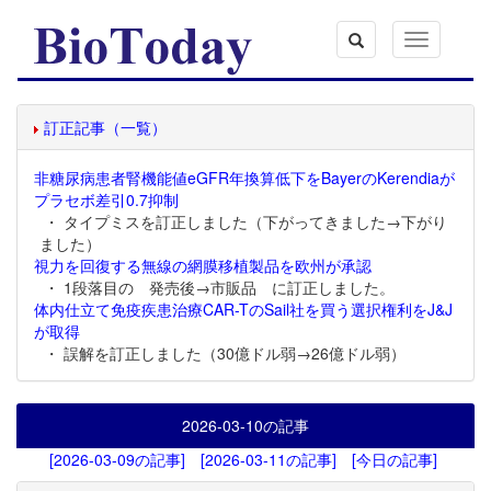
Toggle
navigation
訂正記事（一覧）
非糖尿病患者腎機能値eGFR年換算低下をBayerのKerendiaが
プラセボ差引0.7抑制
・ タイプミスを訂正しました（下がってきました→下がり
ました）
視力を回復する無線の網膜移植製品を欧州が承認
・ 1段落目の 発売後→市販品 に訂正しました。
体内仕立て免疫疾患治療CAR-TのSail社を買う選択権利をJ&J
が取得
・ 誤解を訂正しました（30億ドル弱→26億ドル弱）
2026-03-10
の記事
[2026-03-09の記事]
[2026-03-11の記事]
[今日の記事]