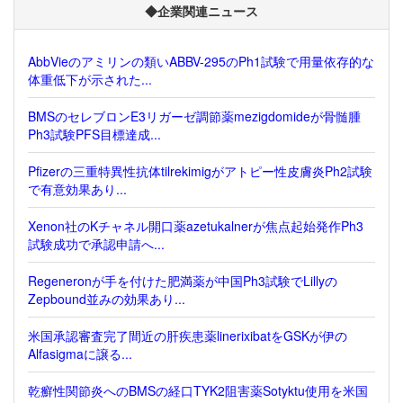
◆企業関連ニュース
AbbVieのアミリンの類いABBV-295のPh1試験で用量依存的な
体重低下が示された...
BMSのセレブロンE3リガーゼ調節薬mezigdomideが骨髄腫
Ph3試験PFS目標達成...
Pfizerの三重特異性抗体tilrekimigがアトピー性皮膚炎Ph2試験
で有意効果あり...
Xenon社のKチャネル開口薬azetukalnerが焦点起始発作Ph3
試験成功で承認申請へ...
Regeneronが手を付けた肥満薬が中国Ph3試験でLillyの
Zepbound並みの効果あり...
米国承認審査完了間近の肝疾患薬linerixibatをGSKが伊の
Alfasigmaに譲る...
乾癬性関節炎へのBMSの経口TYK2阻害薬Sotyktu使用を米国