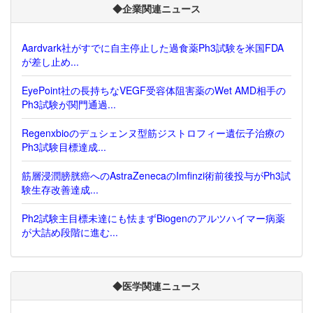
◆企業関連ニュース
Aardvark社がすでに自主停止した過食薬Ph3試験を米国FDA
が差し止め...
EyePoint社の長持ちなVEGF受容体阻害薬のWet AMD相手の
Ph3試験が関門通過...
Regenxbioのデュシェンヌ型筋ジストロフィー遺伝子治療の
Ph3試験目標達成...
筋層浸潤膀胱癌へのAstraZenecaのImfinzi術前後投与がPh3試
験生存改善達成...
Ph2試験主目標未達にも怯まずBiogenのアルツハイマー病薬
が大詰め段階に進む...
◆医学関連ニュース