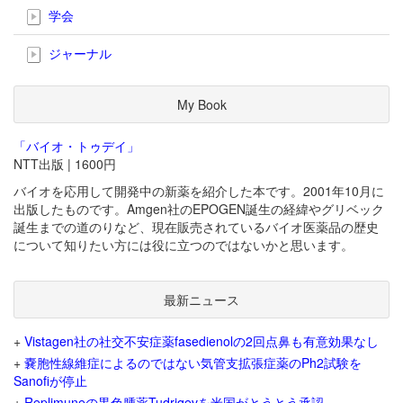
学会
ジャーナル
My Book
「バイオ・トゥデイ」
NTT出版 | 1600円
バイオを応用して開発中の新薬を紹介した本です。2001年10月に
出版したものです。Amgen社のEPOGEN誕生の経緯やグリベック
誕生までの道のりなど、現在販売されているバイオ医薬品の歴史
について知りたい方には役に立つのではないかと思います。
最新ニュース
+
Vistagen社の社交不安症薬fasedienolの2回点鼻も有意効果なし
+
嚢胞性線維症によるのではない気管支拡張症薬のPh2試験を
Sanofiが停止
+
Replimuneの黒色腫薬Tudriqevを米国がとうとう承認