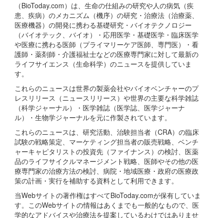
（BioToday.com）は、生命の仕組みの研究や人の病気（疾
患、疾病）のメカニズム（機序）の研究・治療法（治療薬、
医療機器）の開発に携わる基礎研究・バイオテクノロジー
（バイオテック、バイオ）・応用医学・基礎医学・臨床医学
や医療に携わる医師（プライマリーケア医師、専門医）・看
護師・薬剤師・介護福祉士などの医療専門家に対して最新の
ライフサイエンス（生命科学）のニュースを提供していま
す。
これらのニュースは世界の製薬会社やバイオベンチャーのプ
レスリリース（ニュースリリース）や世界の主要な科学雑誌
（科学ジャーナル）・医学雑誌（医学誌、医学ジャーナ
ル）・生物学ジャーナルを元に作製されています。
これらのニュースは、研究活動、治験担当者（CRA）の臨床
試験の戦略策定、マーケティング担当者の販売戦略、ベンチ
ャーキャピタリストの投資先（ファイナンス）の検討、医薬
品のライフサイクルマネージメント戦略、医師やその他の医
療専門家の治療方法の検討、病院・地域医療・政府の医療政
策の計画・実行を補助する資料として利用できます。
当Webサイトの著作権はすべてBioToday.comが保有していま
す。このWebサイトの情報はあくまでも一般的なもので、医
学的なアドバイスや治療法を提案しているわけではありませ