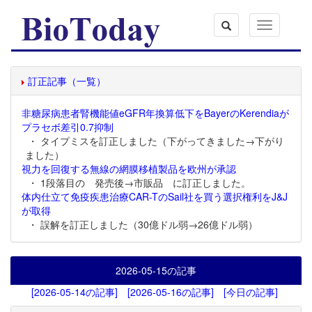
Toggle
navigation
訂正記事（一覧）
非糖尿病患者腎機能値eGFR年換算低下をBayerのKerendiaが
プラセボ差引0.7抑制
・ タイプミスを訂正しました（下がってきました→下がり
ました）
視力を回復する無線の網膜移植製品を欧州が承認
・ 1段落目の 発売後→市販品 に訂正しました。
体内仕立て免疫疾患治療CAR-TのSail社を買う選択権利をJ&J
が取得
・ 誤解を訂正しました（30億ドル弱→26億ドル弱）
2026-05-15
の記事
[2026-05-14の記事]
[2026-05-16の記事]
[今日の記事]