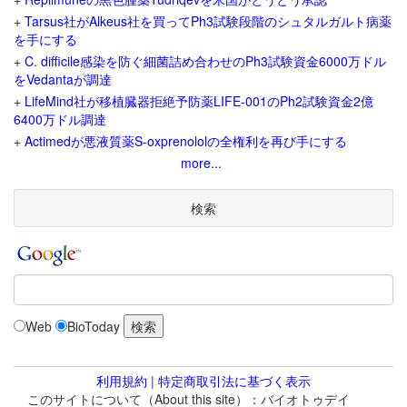
+
Tarsus社がAlkeus社を買ってPh3試験段階のシュタルガルト病薬
を手にする
+
C. difficile感染を防ぐ細菌詰め合わせのPh3試験資金6000万ドル
をVedantaが調達
+
LifeMind社が移植臓器拒絶予防薬LIFE-001のPh2試験資金2億
6400万ドル調達
+
Actimedが悪液質薬S-oxprenololの全権利を再び手にする
more...
検索
Web
BioToday
利用規約
|
特定商取引法に基づく表示
このサイトについて（About this site）：バイオトゥデイ