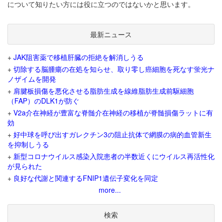
について知りたい方には役に立つのではないかと思います。
最新ニュース
+
JAK阻害薬で移植肝臓の拒絶を解消しうる
+
切除する脳腫瘍の在処を知らせ、取り零し癌細胞を死なす蛍光ナ
ノザイムを開発
+
肩腱板損傷を悪化させる脂肪生成を線維脂肪生成前駆細胞
（FAP）のDLK1が防ぐ
+
V2a介在神経が豊富な脊髄介在神経の移植が脊髄損傷ラットに有
効
+
好中球を呼び出すガレクチン3の阻止抗体で網膜の病的血管新生
を抑制しうる
+
新型コロナウイルス感染入院患者の半数近くにウイルス再活性化
が見られた
+
良好な代謝と関連するFNIP1遺伝子変化を同定
more...
検索