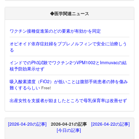
◆医学関連ニュース
ワクチン接種促進策のどの要素が有効かを同定
オピオイド依存症妊婦をブプレノルフィンで安全に治療しう
る
インドでのPh3試験でワクチン2つVPM1002とImmuvacの結
核予防効果示せず
吸入酸素濃度（FiO2）が低いことは腹部手術患者の肺を傷み
難くするらしい
Free!
出産女性を支援者が励ましたところで母乳保育率は改善せず
[2026-04-20の記事]
2026-04-21の記事
[2026-04-22の記事]
[今日の記事]