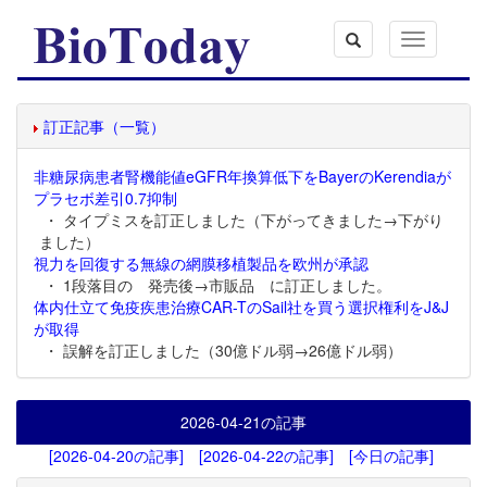
Toggle
navigation
訂正記事（一覧）
非糖尿病患者腎機能値eGFR年換算低下をBayerのKerendiaが
プラセボ差引0.7抑制
・ タイプミスを訂正しました（下がってきました→下がり
ました）
視力を回復する無線の網膜移植製品を欧州が承認
・ 1段落目の 発売後→市販品 に訂正しました。
体内仕立て免疫疾患治療CAR-TのSail社を買う選択権利をJ&J
が取得
・ 誤解を訂正しました（30億ドル弱→26億ドル弱）
2026-04-21
の記事
[2026-04-20の記事]
[2026-04-22の記事]
[今日の記事]