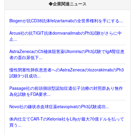
◆企業関連ニュース
Biogenが抗CD38抗体felzartamabの全世界権利を手にする...
Arcus社の抗TIGIT抗体domvanalimabのPh3試験がさらに中
止...
AstraZenecaのC5補体阻害薬UltomirisのPh3試験でIgA腎症患
者の蛋白尿低下...
慢性閉塞性肺疾患患者へのAstraZenecaのtozorakimabのPh3
試験3つ目成功...
Passage社の前頭側頭型認知症遺伝子治療の対照群あり無作
為化試験をFDA要求...
Novo社の鎌状赤血球症薬etavopivatのPh3試験成功...
体内仕立てCAR-TのKelonia社をLillyが最大70億ドルを払って
買う...