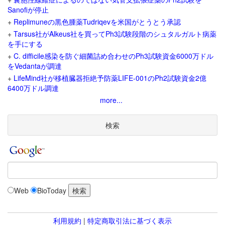
Sanofiが停止
+
Replimuneの黒色腫薬Tudriqevを米国がとうとう承認
+
Tarsus社がAlkeus社を買ってPh3試験段階のシュタルガルト病薬
を手にする
+
C. difficile感染を防ぐ細菌詰め合わせのPh3試験資金6000万ドル
をVedantaが調達
+
LifeMind社が移植臓器拒絶予防薬LIFE-001のPh2試験資金2億
6400万ドル調達
more...
検索
Web
BioToday
利用規約
|
特定商取引法に基づく表示