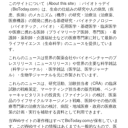
このサイトについて（About this site）：バイオトゥデイ
（BioToday.com）は、生命の仕組みの研究や人の病気（疾
患、疾病）のメカニズム（機序）の研究・治療法（治療薬、
医療機器）の開発に携わる基礎研究・バイオテクノロジー
（バイオテック、バイオ）・応用医学・基礎医学・臨床医学
や医療に携わる医師（プライマリーケア医師、専門医）・看
護師・薬剤師・介護福祉士などの医療専門家に対して最新の
ライフサイエンス（生命科学）のニュースを提供していま
す。
これらのニュースは世界の製薬会社やバイオベンチャーのプ
レスリリース（ニュースリリース）や世界の主要な科学雑誌
（科学ジャーナル）・医学雑誌（医学誌、医学ジャーナ
ル）・生物学ジャーナルを元に作製されています。
これらのニュースは、研究活動、治験担当者（CRA）の臨床
試験の戦略策定、マーケティング担当者の販売戦略、ベンチ
ャーキャピタリストの投資先（ファイナンス）の検討、医薬
品のライフサイクルマネージメント戦略、医師やその他の医
療専門家の治療方法の検討、病院・地域医療・政府の医療政
策の計画・実行を補助する資料として利用できます。
当Webサイトの著作権はすべてBioToday.comが保有していま
す。このWebサイトの情報はあくまでも一般的なもので、医