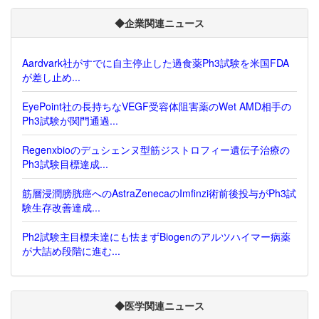
◆企業関連ニュース
Aardvark社がすでに自主停止した過食薬Ph3試験を米国FDA
が差し止め...
EyePoint社の長持ちなVEGF受容体阻害薬のWet AMD相手の
Ph3試験が関門通過...
Regenxbioのデュシェンヌ型筋ジストロフィー遺伝子治療の
Ph3試験目標達成...
筋層浸潤膀胱癌へのAstraZenecaのImfinzi術前後投与がPh3試
験生存改善達成...
Ph2試験主目標未達にも怯まずBiogenのアルツハイマー病薬
が大詰め段階に進む...
◆医学関連ニュース