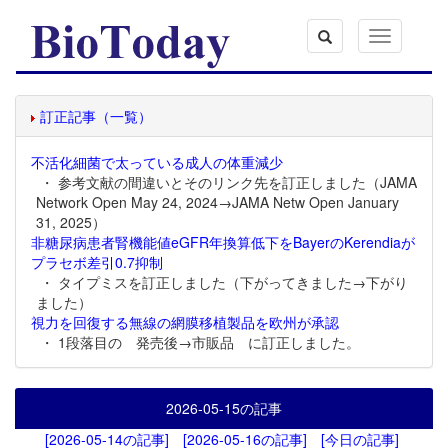
Toggle
navigation
訂正記事（一覧）
不活化細菌で太っている成人の体重減少
・ 参考文献の間違いとそのリンク先を訂正しました（JAMA
Network Open May 24, 2024→JAMA Netw Open January
31, 2025）
非糖尿病患者腎機能値eGFR年換算低下をBayerのKerendiaが
プラセボ差引0.7抑制
・ タイプミスを訂正しました（下がってきました→下がり
ました）
視力を回復する無線の網膜移植製品を欧州が承認
・ 1段落目の 発売後→市販品 に訂正しました。
2026-05-15
の記事
[2026-05-14の記事]
[2026-05-16の記事]
[今日の記事]