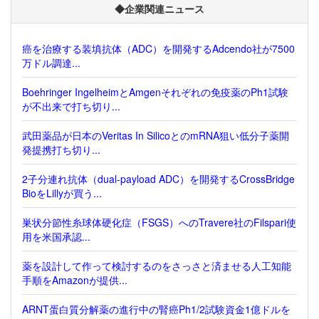
◆企業関連ニュース
癌を治療する装填抗体（ADC）を開発するAdcendo社が7500
万ドル調達...
Boehringer IngelheimとAmgenそれぞれの免疫薬のPh1試験
が不出来で打ち切り...
武田薬品が日本のVeritas In SilicoとのmRNA狙い低分子薬開
発提携打ち切り...
2子分連れ抗体（dual-payload ADC）を開発するCrossBridge
BioをLillyが買う...
巣状分節性糸球体硬化症（FSGS）へのTravere社のFilspari使
用を米国承認...
薬を設計して作って検討するのをさっさと済ませる人工知能
手順をAmazonが提供...
ARNT蛋白質分解薬の進行中の腎癌Ph1/2試験資金1億ドルを