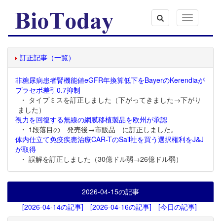
Toggle
navigation
訂正記事（一覧）
非糖尿病患者腎機能値eGFR年換算低下をBayerのKerendiaが
プラセボ差引0.7抑制
・ タイプミスを訂正しました（下がってきました→下がり
ました）
視力を回復する無線の網膜移植製品を欧州が承認
・ 1段落目の 発売後→市販品 に訂正しました。
体内仕立て免疫疾患治療CAR-TのSail社を買う選択権利をJ&J
が取得
・ 誤解を訂正しました（30億ドル弱→26億ドル弱）
2026-04-15
の記事
[2026-04-14の記事]
[2026-04-16の記事]
[今日の記事]