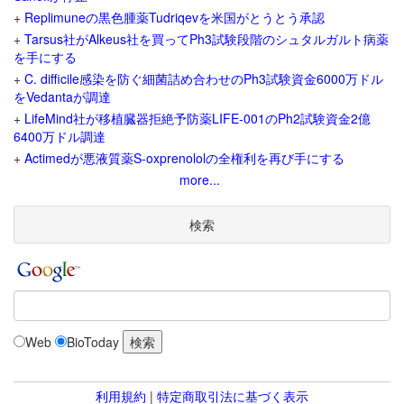
+
Replimuneの黒色腫薬Tudriqevを米国がとうとう承認
+
Tarsus社がAlkeus社を買ってPh3試験段階のシュタルガルト病薬
を手にする
+
C. difficile感染を防ぐ細菌詰め合わせのPh3試験資金6000万ドル
をVedantaが調達
+
LifeMind社が移植臓器拒絶予防薬LIFE-001のPh2試験資金2億
6400万ドル調達
+
Actimedが悪液質薬S-oxprenololの全権利を再び手にする
more...
検索
Web
BioToday
利用規約
|
特定商取引法に基づく表示