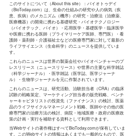
このサイトについて（About this site）：バイオトゥデイ
（BioToday.com）は、生命の仕組みの研究や人の病気（疾
患、疾病）のメカニズム（機序）の研究・治療法（治療薬、
医療機器）の開発に携わる基礎研究・バイオテクノロジー
（バイオテック、バイオ）・応用医学・基礎医学・臨床医学
や医療に携わる医師（プライマリーケア医師、専門医）・看
護師・薬剤師・介護福祉士などの医療専門家に対して最新の
ライフサイエンス（生命科学）のニュースを提供していま
す。
これらのニュースは世界の製薬会社やバイオベンチャーのプ
レスリリース（ニュースリリース）や世界の主要な科学雑誌
（科学ジャーナル）・医学雑誌（医学誌、医学ジャーナ
ル）・生物学ジャーナルを元に作製されています。
これらのニュースは、研究活動、治験担当者（CRA）の臨床
試験の戦略策定、マーケティング担当者の販売戦略、ベンチ
ャーキャピタリストの投資先（ファイナンス）の検討、医薬
品のライフサイクルマネージメント戦略、医師やその他の医
療専門家の治療方法の検討、病院・地域医療・政府の医療政
策の計画・実行を補助する資料として利用できます。
当Webサイトの著作権はすべてBioToday.comが保有していま
す。このWebサイトの情報はあくまでも一般的なもので、医