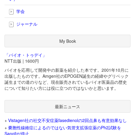
学会
ジャーナル
My Book
「バイオ・トゥデイ」
NTT出版 | 1600円
バイオを応用して開発中の新薬を紹介した本です。2001年10月に
出版したものです。Amgen社のEPOGEN誕生の経緯やグリベック
誕生までの道のりなど、現在販売されているバイオ医薬品の歴史
について知りたい方には役に立つのではないかと思います。
最新ニュース
+
Vistagen社の社交不安症薬fasedienolの2回点鼻も有意効果なし
+
嚢胞性線維症によるのではない気管支拡張症薬のPh2試験を
Sanofiが停止