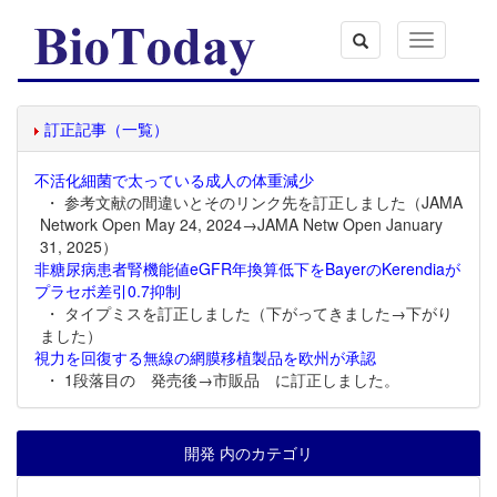
Toggle
navigation
訂正記事（一覧）
不活化細菌で太っている成人の体重減少
・ 参考文献の間違いとそのリンク先を訂正しました（JAMA
Network Open May 24, 2024→JAMA Netw Open January
31, 2025）
非糖尿病患者腎機能値eGFR年換算低下をBayerのKerendiaが
プラセボ差引0.7抑制
・ タイプミスを訂正しました（下がってきました→下がり
ました）
視力を回復する無線の網膜移植製品を欧州が承認
・ 1段落目の 発売後→市販品 に訂正しました。
開発 内のカテゴリ