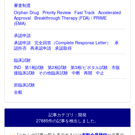
審査制度
Orphan Drug
Priority Review
Fast Track
Accelerated
Approval
Breakthrough Therapy (FDA) / PRIME
(EMA)
承認申請
承認申請
完全回答（Complete Response Letter）
承
認拒否
再承認申請
承認取得
臨床試験
IND
第1相試験
第2相試験
第3相/ピボタル試験
市販
後臨床試験
その他臨床試験
中断
再開
中止
前臨床試験
全般
記事カテゴリ：開発
27885件の記事を検出しました。
‥>
[これらの記事一覧を表示するには
有料会員登録
が必要で