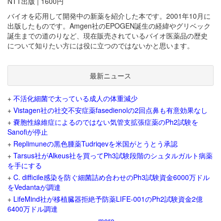
NTT出版 | 1600円
バイオを応用して開発中の新薬を紹介した本です。2001年10月に
出版したものです。Amgen社のEPOGEN誕生の経緯やグリベック
誕生までの道のりなど、現在販売されているバイオ医薬品の歴史
について知りたい方には役に立つのではないかと思います。
最新ニュース
+
不活化細菌で太っている成人の体重減少
+
Vistagen社の社交不安症薬fasedienolの2回点鼻も有意効果なし
+
嚢胞性線維症によるのではない気管支拡張症薬のPh2試験を
Sanofiが停止
+
Replimuneの黒色腫薬Tudriqevを米国がとうとう承認
+
Tarsus社がAlkeus社を買ってPh3試験段階のシュタルガルト病薬
を手にする
+
C. difficile感染を防ぐ細菌詰め合わせのPh3試験資金6000万ドル
をVedantaが調達
+
LifeMind社が移植臓器拒絶予防薬LIFE-001のPh2試験資金2億
6400万ドル調達
more...