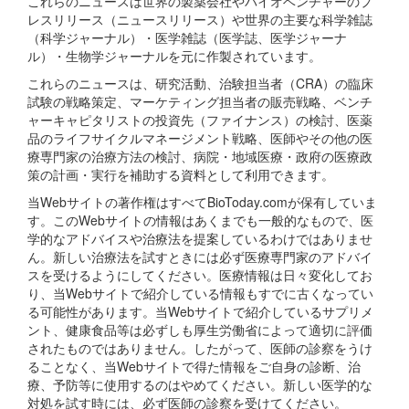
これらのニュースは世界の製薬会社やバイオベンチャーのプ
レスリリース（ニュースリリース）や世界の主要な科学雑誌
（科学ジャーナル）・医学雑誌（医学誌、医学ジャーナ
ル）・生物学ジャーナルを元に作製されています。
これらのニュースは、研究活動、治験担当者（CRA）の臨床
試験の戦略策定、マーケティング担当者の販売戦略、ベンチ
ャーキャピタリストの投資先（ファイナンス）の検討、医薬
品のライフサイクルマネージメント戦略、医師やその他の医
療専門家の治療方法の検討、病院・地域医療・政府の医療政
策の計画・実行を補助する資料として利用できます。
当Webサイトの著作権はすべてBioToday.comが保有していま
す。このWebサイトの情報はあくまでも一般的なもので、医
学的なアドバイスや治療法を提案しているわけではありませ
ん。新しい治療法を試すときには必ず医療専門家のアドバイ
スを受けるようにしてください。医療情報は日々変化してお
り、当Webサイトで紹介している情報もすでに古くなってい
る可能性があります。当Webサイトで紹介しているサプリメ
ント、健康食品等は必ずしも厚生労働省によって適切に評価
されたものではありません。したがって、医師の診察をうけ
ることなく、当Webサイトで得た情報をご自身の診断、治
療、予防等に使用するのはやめてください。新しい医学的な
対処を試す時には、必ず医師の診察を受けてください。