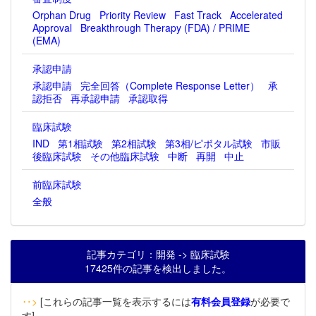
Orphan Drug
Priority Review
Fast Track
Accelerated
Approval
Breakthrough Therapy (FDA) / PRIME
(EMA)
承認申請
承認申請
完全回答（Complete Response Letter）
承
認拒否
再承認申請
承認取得
臨床試験
IND
第1相試験
第2相試験
第3相/ピボタル試験
市販
後臨床試験
その他臨床試験
中断
再開
中止
前臨床試験
全般
記事カテゴリ：開発 -> 臨床試験
17425件の記事を検出しました。
‥>
[これらの記事一覧を表示するには
有料会員登録
が必要で
す]