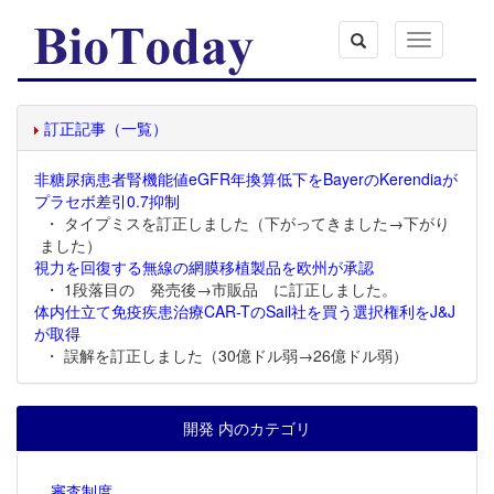
Toggle
navigation
訂正記事（一覧）
非糖尿病患者腎機能値eGFR年換算低下をBayerのKerendiaが
プラセボ差引0.7抑制
・ タイプミスを訂正しました（下がってきました→下がり
ました）
視力を回復する無線の網膜移植製品を欧州が承認
・ 1段落目の 発売後→市販品 に訂正しました。
体内仕立て免疫疾患治療CAR-TのSail社を買う選択権利をJ&J
が取得
・ 誤解を訂正しました（30億ドル弱→26億ドル弱）
開発 内のカテゴリ
審査制度