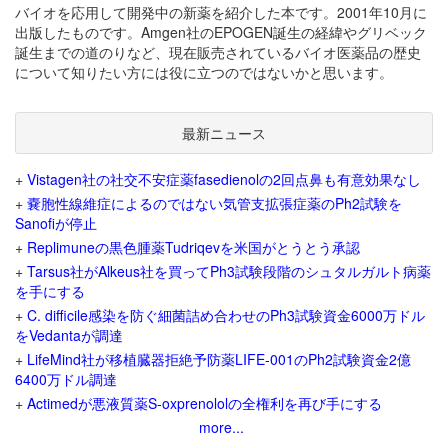
バイオを応用して開発中の新薬を紹介した本です。2001年10月に
出版したものです。Amgen社のEPOGEN誕生の経緯やグリベック
誕生までの道のりなど、現在販売されているバイオ医薬品の歴史
について知りたい方には役に立つのではないかと思います。
最新ニュース
+
Vistagen社の社交不安症薬fasedienolの2回点鼻も有意効果なし
+
嚢胞性線維症によるのではない気管支拡張症薬のPh2試験を
Sanofiが停止
+
Replimuneの黒色腫薬Tudriqevを米国がとうとう承認
+
Tarsus社がAlkeus社を買ってPh3試験段階のシュタルガルト病薬
を手にする
+
C. difficile感染を防ぐ細菌詰め合わせのPh3試験資金6000万ドル
をVedantaが調達
+
LifeMind社が移植臓器拒絶予防薬LIFE-001のPh2試験資金2億
6400万ドル調達
+
Actimedが悪液質薬S-oxprenololの全権利を再び手にする
more...