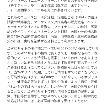
レスリリース（ニュースリリース）や世界の主要な科学雑誌
（科学ジャーナル）・医学雑誌（医学誌、医学ジャーナ
ル）・生物学ジャーナルを元に作製されています。
これらのニュースは、研究活動、治験担当者（CRA）の臨床
試験の戦略策定、マーケティング担当者の販売戦略、ベンチ
ャーキャピタリストの投資先（ファイナンス）の検討、医薬
品のライフサイクルマネージメント戦略、医師やその他の医
療専門家の治療方法の検討、病院・地域医療・政府の医療政
策の計画・実行を補助する資料として利用できます。
当Webサイトの著作権はすべてBioToday.comが保有していま
す。このWebサイトの情報はあくまでも一般的なもので、医
学的なアドバイスや治療法を提案しているわけではありませ
ん。新しい治療法を試すときには必ず医療専門家のアドバイ
スを受けるようにしてください。医療情報は日々変化してお
り、当Webサイトで紹介している情報もすでに古くなってい
る可能性があります。当Webサイトで紹介しているサプリメ
ント、健康食品等は必ずしも厚生労働省によって適切に評価
されたものではありません。したがって、医師の診察をうけ
ることなく、当Webサイトで得た情報をご自身の診断、治
療、予防等に使用するのはやめてください。新しい医学的な
対処を試す時には、必ず医師の診察を受けてください。